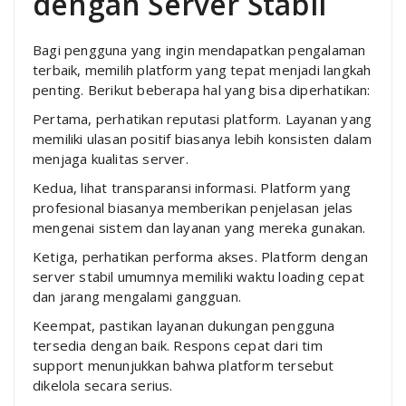
dengan Server Stabil
Bagi pengguna yang ingin mendapatkan pengalaman
terbaik, memilih platform yang tepat menjadi langkah
penting. Berikut beberapa hal yang bisa diperhatikan:
Pertama, perhatikan reputasi platform. Layanan yang
memiliki ulasan positif biasanya lebih konsisten dalam
menjaga kualitas server.
Kedua, lihat transparansi informasi. Platform yang
profesional biasanya memberikan penjelasan jelas
mengenai sistem dan layanan yang mereka gunakan.
Ketiga, perhatikan performa akses. Platform dengan
server stabil umumnya memiliki waktu loading cepat
dan jarang mengalami gangguan.
Keempat, pastikan layanan dukungan pengguna
tersedia dengan baik. Respons cepat dari tim
support menunjukkan bahwa platform tersebut
dikelola secara serius.