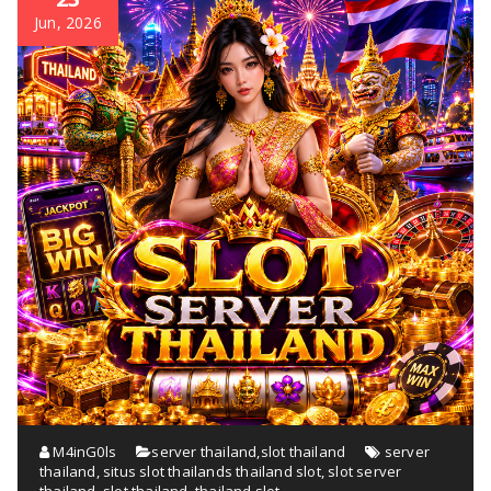
Jun, 2026
M4inG0ls
server thailand
,
slot thailand
server
thailand
,
situs slot thailands thailand slot
,
slot server