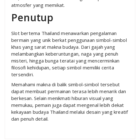
atmosfer yang memikat.
Penutup
Slot bertema Thailand menawarkan pengalaman
bermain yang unik berkat penggunaan simbol-simbol
khas yang sarat makna budaya. Dari gajah yang
melambangkan keberuntungan, naga yang penuh
misteri, hingga bunga teratai yang mencerminkan
filosofi kehidupan, setiap simbol memiliki cerita
tersendiri.
Memahami makna di balik simbol-simbol tersebut
dapat membuat permainan terasa lebih menarik dan
berkesan. Selain menikmati hiburan visual yang
memukau, pemain juga dapat mengenal lebih dekat
kekayaan budaya Thailand melalui desain yang kreatif
dan penuh detail.