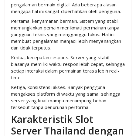
pengalaman bermain digital. Ada beberapa alasan
mengapa hal ini sangat diperhatikan oleh pengguna.
Pertama, kenyamanan bermain. Sistem yang stabil
memungkinkan pemain menikmati permainan tanpa
gangguan teknis yang mengganggu fokus. Hal ini
membuat pengalaman menjadi lebih menyenangkan
dan tidak terputus.
Kedua, kecepatan respons. Server yang stabil
biasanya memiliki waktu respon lebih cepat, sehingga
setiap interaksi dalam permainan terasa lebih real-
time.
Ketiga, konsistensi akses. Banyak pengguna
mengakses platform di waktu yang sama, sehingga
server yang kuat mampu menampung beban
tersebut tanpa penurunan performa.
Karakteristik Slot
Server Thailand dengan