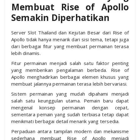
Membuat Rise of Apollo
Semakin Diperhatikan
Server Slot Thailand dan Kejutan Besar dari Rise of
Apollo tidak hanya menarik dari sisi tema, tetapi juga
dari berbagai fitur yang membuat permainan terasa
lebih dinamis.
Fitur permainan menjadi salah satu faktor penting
yang memberikan pengalaman berbeda. Rise of
Apollo menghadirkan berbagai elemen khusus yang
membuat jalannya permainan terasa lebih bervariasi.
Sistem permainan yang mudah dipahami menjadi
salah satu keunggulan utama. Pemain baru dapat
mengenal konsep permainan dengan cepat,
sementara pemain yang sudah terbiasa tetap dapat
menikmati berbagai detail menarik yang tersedia.
Perpaduan antara tampilan modern dan mekanisme
sederhana membuat Rise of Apollo menjadi