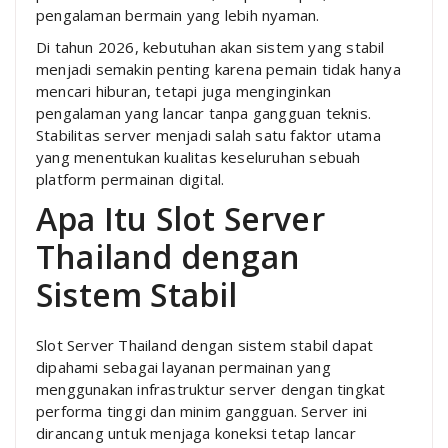
pengalaman bermain yang lebih nyaman.
Di tahun 2026, kebutuhan akan sistem yang stabil
menjadi semakin penting karena pemain tidak hanya
mencari hiburan, tetapi juga menginginkan
pengalaman yang lancar tanpa gangguan teknis.
Stabilitas server menjadi salah satu faktor utama
yang menentukan kualitas keseluruhan sebuah
platform permainan digital.
Apa Itu Slot Server
Thailand dengan
Sistem Stabil
Slot Server Thailand dengan sistem stabil dapat
dipahami sebagai layanan permainan yang
menggunakan infrastruktur server dengan tingkat
performa tinggi dan minim gangguan. Server ini
dirancang untuk menjaga koneksi tetap lancar