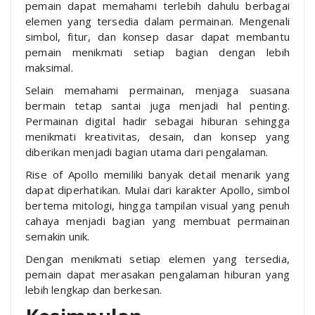
pemain dapat memahami terlebih dahulu berbagai
elemen yang tersedia dalam permainan. Mengenali
simbol, fitur, dan konsep dasar dapat membantu
pemain menikmati setiap bagian dengan lebih
maksimal.
Selain memahami permainan, menjaga suasana
bermain tetap santai juga menjadi hal penting.
Permainan digital hadir sebagai hiburan sehingga
menikmati kreativitas, desain, dan konsep yang
diberikan menjadi bagian utama dari pengalaman.
Rise of Apollo memiliki banyak detail menarik yang
dapat diperhatikan. Mulai dari karakter Apollo, simbol
bertema mitologi, hingga tampilan visual yang penuh
cahaya menjadi bagian yang membuat permainan
semakin unik.
Dengan menikmati setiap elemen yang tersedia,
pemain dapat merasakan pengalaman hiburan yang
lebih lengkap dan berkesan.