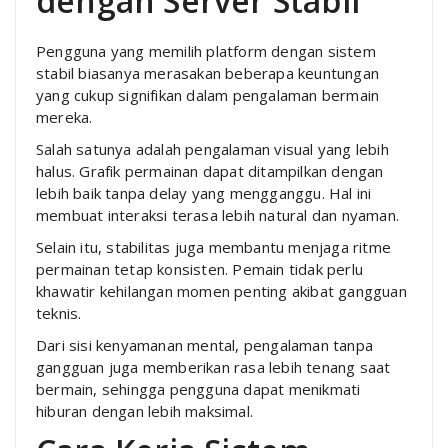
dengan Server Stabil
Pengguna yang memilih platform dengan sistem
stabil biasanya merasakan beberapa keuntungan
yang cukup signifikan dalam pengalaman bermain
mereka.
Salah satunya adalah pengalaman visual yang lebih
halus. Grafik permainan dapat ditampilkan dengan
lebih baik tanpa delay yang mengganggu. Hal ini
membuat interaksi terasa lebih natural dan nyaman.
Selain itu, stabilitas juga membantu menjaga ritme
permainan tetap konsisten. Pemain tidak perlu
khawatir kehilangan momen penting akibat gangguan
teknis.
Dari sisi kenyamanan mental, pengalaman tanpa
gangguan juga memberikan rasa lebih tenang saat
bermain, sehingga pengguna dapat menikmati
hiburan dengan lebih maksimal.