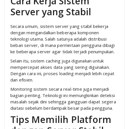
Cara Kerja Sistem
Server yang Stabil
Secara umum, sistem server yang stabil bekerja
dengan mengandalkan beberapa komponen
teknologi utama. Salah satunya adalah distribusi
beban server, di mana permintaan pengguna dibagi
ke beberapa server agar tidak terjadi penumpukan.
Selain itu, sistem caching juga digunakan untuk
mempercepat akses data yang sering digunakan.
Dengan cara ini, proses loading menjadi lebih cepat
dan efisien.
Monitoring sistem secara real-time juga menjadi
bagian penting. Teknologi ini memungkinkan deteksi
masalah sejak dini sehingga gangguan dapat segera
diatasi sebelum berdampak besar pada pengguna.
Tips Memilih Platform