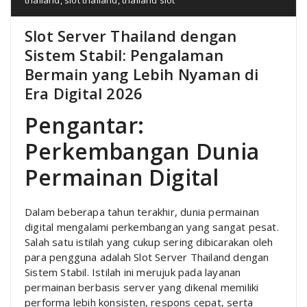
thailand
,
slot thailand
,
thailand slot
Slot Server Thailand dengan
Sistem Stabil: Pengalaman
Bermain yang Lebih Nyaman di
Era Digital 2026
Pengantar:
Perkembangan Dunia
Permainan Digital
Dalam beberapa tahun terakhir, dunia permainan
digital mengalami perkembangan yang sangat pesat.
Salah satu istilah yang cukup sering dibicarakan oleh
para pengguna adalah Slot Server Thailand dengan
Sistem Stabil. Istilah ini merujuk pada layanan
permainan berbasis server yang dikenal memiliki
performa lebih konsisten, respons cepat, serta