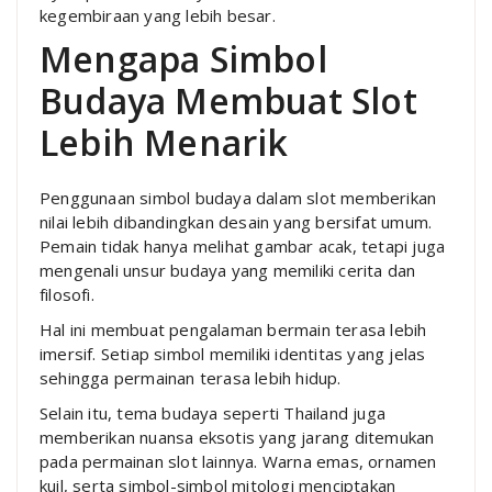
kegembiraan yang lebih besar.
Mengapa Simbol
Budaya Membuat Slot
Lebih Menarik
Penggunaan simbol budaya dalam slot memberikan
nilai lebih dibandingkan desain yang bersifat umum.
Pemain tidak hanya melihat gambar acak, tetapi juga
mengenali unsur budaya yang memiliki cerita dan
filosofi.
Hal ini membuat pengalaman bermain terasa lebih
imersif. Setiap simbol memiliki identitas yang jelas
sehingga permainan terasa lebih hidup.
Selain itu, tema budaya seperti Thailand juga
memberikan nuansa eksotis yang jarang ditemukan
pada permainan slot lainnya. Warna emas, ornamen
kuil, serta simbol-simbol mitologi menciptakan