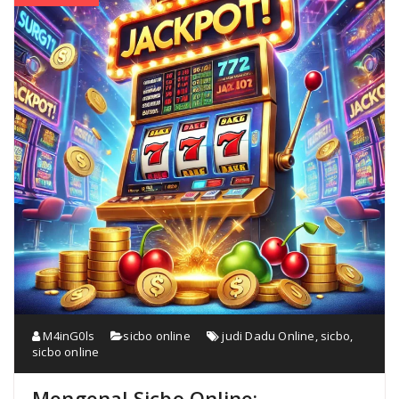
M4inG0ls
sicbo online
judi Dadu Online
,
sicbo
,
sicbo online
Mengenal Sicbo Online: