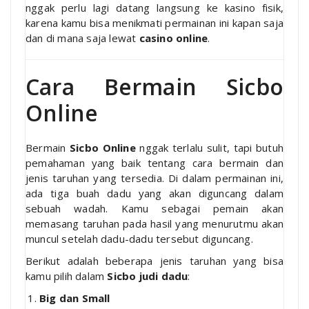
nggak perlu lagi datang langsung ke kasino fisik,
karena kamu bisa menikmati permainan ini kapan saja
dan di mana saja lewat
casino online
.
Cara Bermain Sicbo
Online
Bermain
Sicbo Online
nggak terlalu sulit, tapi butuh
pemahaman yang baik tentang cara bermain dan
jenis taruhan yang tersedia. Di dalam permainan ini,
ada tiga buah dadu yang akan diguncang dalam
sebuah wadah. Kamu sebagai pemain akan
memasang taruhan pada hasil yang menurutmu akan
muncul setelah dadu-dadu tersebut diguncang.
Berikut adalah beberapa jenis taruhan yang bisa
kamu pilih dalam
Sicbo judi dadu
:
Big dan Small