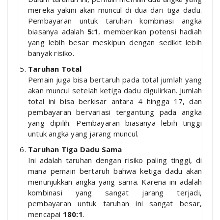
mereka yakini akan muncul di dua dari tiga dadu.
Pembayaran untuk taruhan kombinasi angka
biasanya adalah
5:1
, memberikan potensi hadiah
yang lebih besar meskipun dengan sedikit lebih
banyak risiko.
Taruhan Total
Pemain juga bisa bertaruh pada total jumlah yang
akan muncul setelah ketiga dadu digulirkan. Jumlah
total ini bisa berkisar antara 4 hingga 17, dan
pembayaran bervariasi tergantung pada angka
yang dipilih. Pembayaran biasanya lebih tinggi
untuk angka yang jarang muncul.
Taruhan Tiga Dadu Sama
Ini adalah taruhan dengan risiko paling tinggi, di
mana pemain bertaruh bahwa ketiga dadu akan
menunjukkan angka yang sama. Karena ini adalah
kombinasi yang sangat jarang terjadi,
pembayaran untuk taruhan ini sangat besar,
mencapai
180:1
.