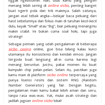
nggak ngebosenin. Nah, buat kamu yang pengen
menang lebih sering di
online sicbo
, penting banget
buat ngerti pola dan trik mainnya. Salah satunya,
jangan asal tebak angka—belajar baca peluang dari
hasil sebelumnya dan fokus main di taruhan kecil-kecil
dulu, kayak “Small” atau “Big”, biar peluang menangmu
makin stabil. Ini bukan cuma soal hoki, tapi juga
strategi!
Sebagai pemain yang udah pengalaman di beberapa
sicbo casino
online, gue bisa bilang kalau kunci
utamanya itu konsistensi dan kendali emosi. Jangan
tergoda buat langsung all-in cuma karena lagi
menang beruntun. Justru, pakai momen itu buat
kumpulin chip pelan-pelan. Selain itu, pastikan juga
kamu main di platform
sicbo online
terpercaya yang
punya lisensi resmi dan sistem RNG (Random
Number Generator) yang fair. Dengan begitu,
pengalaman main kamu bakal lebih aman dan seru,
tanpa rasa was-was. Yuk, mulai asah strategi dan
jadilah jagoan
online sicbo
lokal!