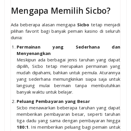
Mengapa Memilih Sicbo?
Ada beberapa alasan mengapa
Sicbo
tetap menjadi
pilihan favorit bagi banyak pemain kasino di seluruh
dunia:
Permainan yang Sederhana dan
Menyenangkan
Meskipun ada berbagai jenis taruhan yang dapat
dipilih, Sicbo tetap merupakan permainan yang
mudah dipahami, bahkan untuk pemula. Aturannya
yang sederhana memungkinkan siapa saja untuk
langsung mulai bermain tanpa membutuhkan
banyak waktu untuk belajar.
Peluang Pembayaran yang Besar
Sicbo menawarkan beberapa taruhan yang dapat
memberikan pembayaran besar, seperti taruhan
tiga dadu yang sama dengan pembayaran hingga
180:1
. Ini memberikan peluang bagi pemain untuk