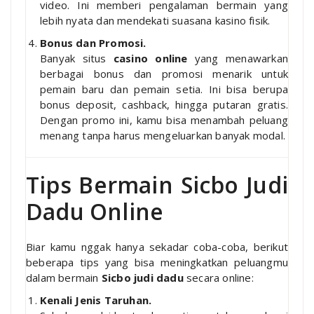
video. Ini memberi pengalaman bermain yang
lebih nyata dan mendekati suasana kasino fisik.
Bonus dan Promosi.
Banyak situs
casino online
yang menawarkan
berbagai bonus dan promosi menarik untuk
pemain baru dan pemain setia. Ini bisa berupa
bonus deposit, cashback, hingga putaran gratis.
Dengan promo ini, kamu bisa menambah peluang
menang tanpa harus mengeluarkan banyak modal.
Tips Bermain Sicbo Judi
Dadu Online
Biar kamu nggak hanya sekadar coba-coba, berikut
beberapa tips yang bisa meningkatkan peluangmu
dalam bermain
Sicbo judi dadu
secara online:
Kenali Jenis Taruhan.