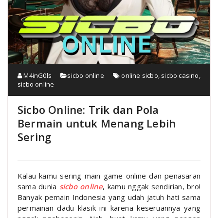
M4inG0ls
sicbo online
online sicbo
,
sicbo casino
,
sicbo online
Sicbo Online: Trik dan Pola
Bermain untuk Menang Lebih
Sering
Kalau kamu sering main game online dan penasaran
sama dunia
sicbo online
, kamu nggak sendirian, bro!
Banyak pemain Indonesia yang udah jatuh hati sama
permainan dadu klasik ini karena keseruannya yang