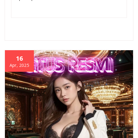
16
Apr, 2025