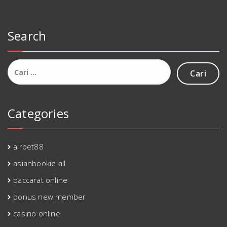
Search
Cari
untuk:
Categories
airbet88
asianbookie all
baccarat online
bonus new member
casino online