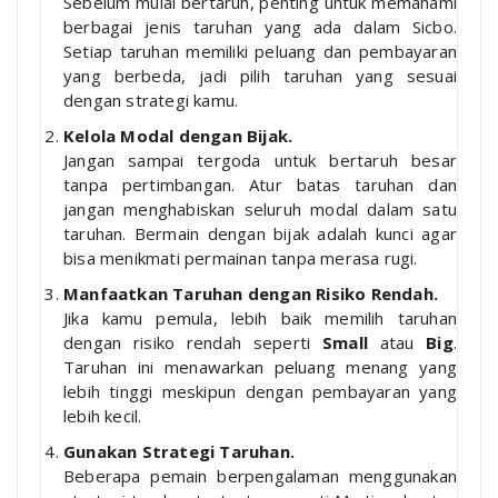
Sebelum mulai bertaruh, penting untuk memahami
berbagai jenis taruhan yang ada dalam Sicbo.
Setiap taruhan memiliki peluang dan pembayaran
yang berbeda, jadi pilih taruhan yang sesuai
dengan strategi kamu.
Kelola Modal dengan Bijak.
Jangan sampai tergoda untuk bertaruh besar
tanpa pertimbangan. Atur batas taruhan dan
jangan menghabiskan seluruh modal dalam satu
taruhan. Bermain dengan bijak adalah kunci agar
bisa menikmati permainan tanpa merasa rugi.
Manfaatkan Taruhan dengan Risiko Rendah.
Jika kamu pemula, lebih baik memilih taruhan
dengan risiko rendah seperti
Small
atau
Big
.
Taruhan ini menawarkan peluang menang yang
lebih tinggi meskipun dengan pembayaran yang
lebih kecil.
Gunakan Strategi Taruhan.
Beberapa pemain berpengalaman menggunakan