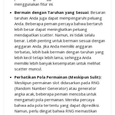
menggunakan fitur ini.
Bermain dengan Taruhan yang Sesuai:
Besaran
taruhan Anda juga dapat mempengaruhi peluang
Anda. Beberapa pemain percaya bahwa bertaruh
lebih besar dapat meningkatkan peluang
mendapatkan scatter. Namun, ini tidak selalu
benar. Lebih penting untuk bermain sesuai dengan
anggaran Anda. Jika Anda memiliki anggaran
terbatas, lebih baik bermain dengan taruhan yang
lebih kecil tetapi lebih lama, sehingga Anda
memiliki lebih banyak kesempatan untuk melihat
scatter muncul.
Perhatikan Pola Permainan (Meskipun Sulit):
Meskipun permainan slot didasarkan pada RNG
(Random Number Generator) atau generator
angka acak, beberapa pemain mencoba untuk
mengamati pola permainan. Mereka percaya
bahwa ada pola tertentu yang dapat diprediksi.
Namun, perlu diingat bahwa RNG memastikan