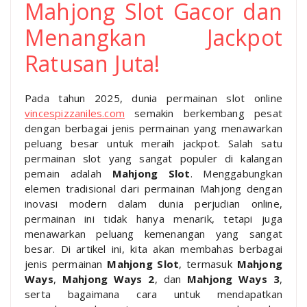
Mahjong Slot Gacor dan
Menangkan Jackpot
Ratusan Juta!
Pada tahun 2025, dunia permainan slot online
vincespizzaniles.com
semakin berkembang pesat
dengan berbagai jenis permainan yang menawarkan
peluang besar untuk meraih jackpot. Salah satu
permainan slot yang sangat populer di kalangan
pemain adalah
Mahjong Slot
. Menggabungkan
elemen tradisional dari permainan Mahjong dengan
inovasi modern dalam dunia perjudian online,
permainan ini tidak hanya menarik, tetapi juga
menawarkan peluang kemenangan yang sangat
besar. Di artikel ini, kita akan membahas berbagai
jenis permainan
Mahjong Slot
, termasuk
Mahjong
Ways
,
Mahjong Ways 2
, dan
Mahjong Ways 3
,
serta bagaimana cara untuk mendapatkan