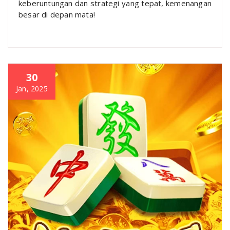
keberuntungan dan strategi yang tepat, kemenangan
besar di depan mata!
30
Jan, 2025