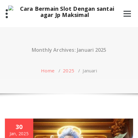
Skip
to
content
Monthly Archives: Januari 2025
Home
/
2025
/
Januari
30
Jan, 2025