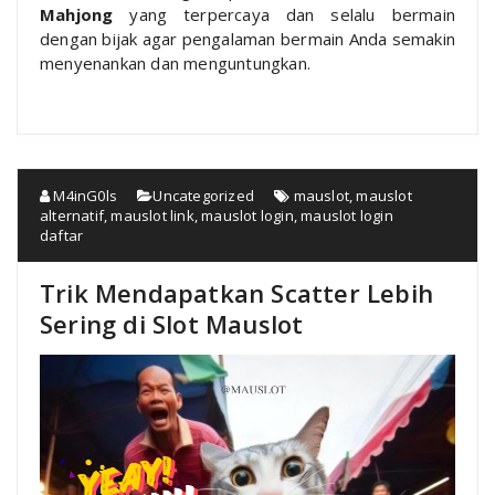
Mahjong
yang terpercaya dan selalu bermain
dengan bijak agar pengalaman bermain Anda semakin
menyenankan dan menguntungkan.
M4inG0ls
Uncategorized
mauslot
,
mauslot
alternatif
,
mauslot link
,
mauslot login
,
mauslot login
daftar
Trik Mendapatkan Scatter Lebih
Sering di Slot Mauslot