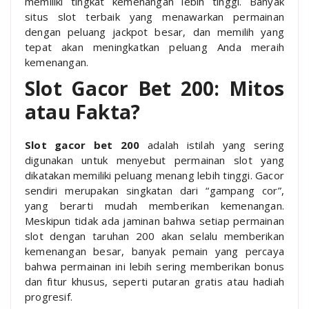
memiliki tingkat kemenangan lebih tinggi. Banyak
situs slot terbaik yang menawarkan permainan
dengan peluang jackpot besar, dan memilih yang
tepat akan meningkatkan peluang Anda meraih
kemenangan.
Slot Gacor Bet 200: Mitos
atau Fakta?
Slot gacor bet 200
adalah istilah yang sering
digunakan untuk menyebut permainan slot yang
dikatakan memiliki peluang menang lebih tinggi. Gacor
sendiri merupakan singkatan dari “gampang cor”,
yang berarti mudah memberikan kemenangan.
Meskipun tidak ada jaminan bahwa setiap permainan
slot dengan taruhan 200 akan selalu memberikan
kemenangan besar, banyak pemain yang percaya
bahwa permainan ini lebih sering memberikan bonus
dan fitur khusus, seperti putaran gratis atau hadiah
progresif.