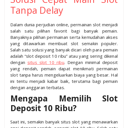
Tanpa Delay
Dalam dunia perjudian online, permainan slot menjadi
salah satu pilihan favorit bagi banyak pemain.
Banyaknya pilihan permainan serta kemudahan akses
yang ditawarkan membuat slot semakin populer.
Salah satu solusi yang banyak dicari oleh para pemain
adalah “slot deposit 10 ribu” atau yang sering dikenal
dengan
situs slot 10 ribu
. Dengan minimal deposit
yang rendah, pemain dapat menikmati permainan
slot tanpa harus mengeluarkan biaya yang besar. Hal
ini tentu menjadi kabar baik, terutama bagi pemain
dengan anggaran terbatas.
Mengapa Memilih Slot
Deposit 10 Ribu?
Saat ini, semakin banyak situs slot yang menawarkan