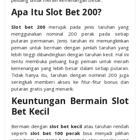
peluang untuk meraih kemenangan besar.
Apa Itu Slot Bet 200?
Slot bet 200
merujuk pada jenis taruhan yang
menggunakan nominal 200 perak pada setiap
putaran permainan. Jenis taruhan ini memungkinkan
pemain untuk bermain dengan jumlah taruhan yang
lebih tinggi dibandingkan dengan taruhan kecil. Hal ini
tentu membuka peluang bagi pemain untuk meraih
kemenangan yang lebih besar dalam setiap putaran.
Tidak hanya itu, taruhan dengan nominal 200 juga
seringkali memberi akses ke fitur-fitur bonus dan
putaran gratis yang menarik.
Keuntungan Bermain Slot
Bet Kecil
Bermain dengan
slot bet kecil
atau taruhan rendah
seperti
slot bet 100 perak
bisa menjadi pilihan