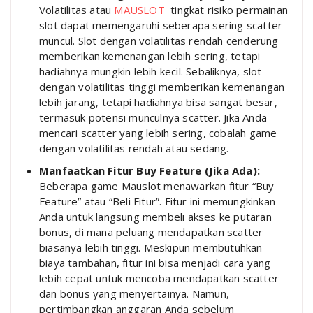
Volatilitas atau
MAUSLOT
tingkat risiko permainan
slot dapat memengaruhi seberapa sering scatter
muncul. Slot dengan volatilitas rendah cenderung
memberikan kemenangan lebih sering, tetapi
hadiahnya mungkin lebih kecil. Sebaliknya, slot
dengan volatilitas tinggi memberikan kemenangan
lebih jarang, tetapi hadiahnya bisa sangat besar,
termasuk potensi munculnya scatter. Jika Anda
mencari scatter yang lebih sering, cobalah game
dengan volatilitas rendah atau sedang.
Manfaatkan Fitur Buy Feature (Jika Ada):
Beberapa game Mauslot menawarkan fitur “Buy
Feature” atau “Beli Fitur”. Fitur ini memungkinkan
Anda untuk langsung membeli akses ke putaran
bonus, di mana peluang mendapatkan scatter
biasanya lebih tinggi. Meskipun membutuhkan
biaya tambahan, fitur ini bisa menjadi cara yang
lebih cepat untuk mencoba mendapatkan scatter
dan bonus yang menyertainya. Namun,
pertimbangkan anggaran Anda sebelum