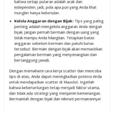
bahwa setiap putaran adalah acak dan
independen. Jadi, pola apa pun yang Anda lihat
mungkin hanya kebetulan.
Kelola Anggaran dengan Bijak:
Tips yang paling
penting adalah mengelola anggaran Anda dengan
bijak. Jangan pernah bermain dengan uang yang
tidak mampu Anda hilangkan. Tetapkan batas
anggaran sebelum bermain dan patuhi batas
tersebut. Bermain dengan bijak akan memastikan
pengalaman bermain yang menyenangkan dan
bertanggung jawab.
Dengan memahami cara kerja scatter dan mencoba
tips di atas, Anda dapat meningkatkan potensi Anda
untuk mendapatkan scatter di Mauslot. Ingatlah
bahwa keberuntungan tetap menjadi faktor utama,
dan tidak ada strategi yang menjamin kemenangan.
Bermainlah dengan bijak dan nikmati permainannya!