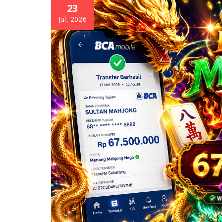
23
Jul, 2026