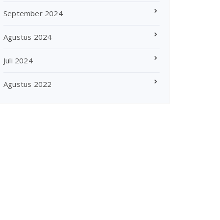
September 2024
Agustus 2024
Juli 2024
Agustus 2022