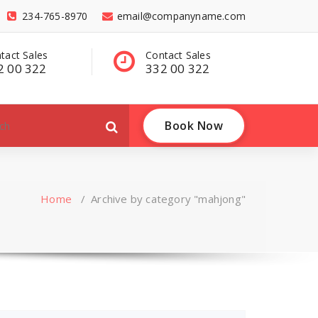
234-765-8970
email@companyname.com
tact Sales
Have a questions?
C
2 00 322
contact@dummy
3
.com
Book Now
Home
/
Archive by category "mahjong"