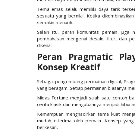
Tema emas selalu memiliki daya tarik terse
sesuatu yang bernilai. Ketika dikombinasika
semakin menarik.
Selain itu, peran komunitas pemain juga
pembahasan mengenai desain, fitur, dan 
dikenal.
Peran Pragmatic Pl
Konsep Kreatif
Sebagai pengembang permainan digital, Pragm
yang beragam. Setiap permainan biasanya memi
Midas Fortune menjadi salah satu contoh b
cerita klasik dan mengubahnya menjadi hibur
Kemampuan menghadirkan tema kuat menjad
mudah diterima oleh pemain. Konsep yang
berkesan.