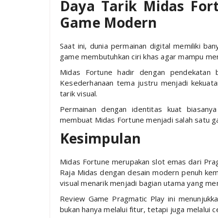
Daya Tarik Midas For
Game Modern
Saat ini, dunia permainan digital memiliki b
game membutuhkan ciri khas agar mampu mena
Midas Fortune hadir dengan pendekatan b
Kesederhanaan tema justru menjadi kekuata
tarik visual.
Permainan dengan identitas kuat biasanya
membuat Midas Fortune menjadi salah satu g
Kesimpulan
Midas Fortune merupakan slot emas dari Prag
Raja Midas dengan desain modern penuh kem
visual menarik menjadi bagian utama yang memb
Review Game Pragmatic Play ini menunjukk
bukan hanya melalui fitur, tetapi juga melalui 