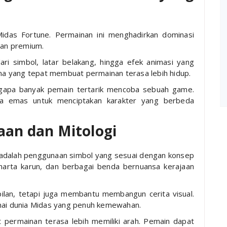
Midas Fortune. Permainan ini menghadirkan dominasi
an premium.
ari simbol, latar belakang, hingga efek animasi yang
a yang tepat membuat permainan terasa lebih hidup.
ngapa banyak pemain tertarik mencoba sebuah game.
a emas untuk menciptakan karakter yang berbeda
an dan Mitologi
e adalah penggunaan simbol yang sesuai dengan konsep
harta karun, dan berbagai benda bernuansa kerajaan
ilan, tetapi juga membantu membangun cerita visual.
ai dunia Midas yang penuh kemewahan.
permainan terasa lebih memiliki arah. Pemain dapat