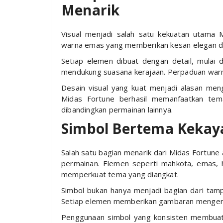
Menarik
Visual menjadi salah satu kekuatan utama 
warna emas yang memberikan kesan elegan d
Setiap elemen dibuat dengan detail, mulai d
mendukung suasana kerajaan. Perpaduan warn
Desain visual yang kuat menjadi alasan me
Midas Fortune berhasil memanfaatkan tem
dibandingkan permainan lainnya.
Simbol Bertema Kekaya
Salah satu bagian menarik dari Midas Fortun
permainan. Elemen seperti mahkota, emas, 
memperkuat tema yang diangkat.
Simbol bukan hanya menjadi bagian dari tamp
Setiap elemen memberikan gambaran mengen
Penggunaan simbol yang konsisten membuat 