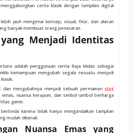
 menggabungkan cerita klasik dengan tampilan digital
lebih jauh mengenai konsep, visual, fitur, dan alasan
ang banyak membuat orang penasaran.
yang Menjadi Identitas
Fortune adalah penggunaan cerita Raja Midas sebagai
miliki kemampuan mengubah segala sesuatu menjadi
klasik.
but dan mengubahnya menjadi sebuah permainan
slot
emas, nuansa kerajaan, dan simbol-simbol berharga
titas game.
 berbeda karena tidak hanya mengandalkan tampilan
ng mudah dikenali.
ngan Nuansa Emas yang