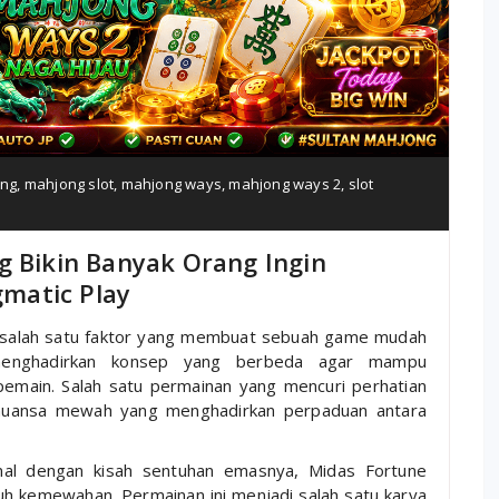
ng
,
mahjong slot
,
mahjong ways
,
mahjong ways 2
,
slot
g Bikin Banyak Orang Ingin
matic Play
i salah satu faktor yang membuat sebuah game mudah
 menghadirkan konsep yang berbeda agar mampu
emain. Salah satu permainan yang mencuri perhatian
nuansa mewah yang menghadirkan perpaduan antara
al dengan kisah sentuhan emasnya, Midas Fortune
 kemewahan. Permainan ini menjadi salah satu karya