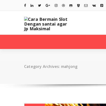
Skip
to
content
Sales
Contact Sales
Have a 
322
332 00 322
conta
om
Category Archives: mahjong