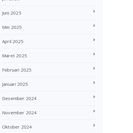
Juni 2025
Mei 2025
April 2025
Maret 2025
Februari 2025
Januari 2025
Desember 2024
November 2024
Oktober 2024