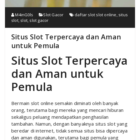
M4inG0ls
Slot Gacor
daftar slot slot online
,
situs
slot
,
slot
,
slot gacor
Situs Slot Terpercaya dan Aman
untuk Pemula
Situs Slot Terpercaya
dan Aman untuk
Pemula
Bermain slot online semakin diminati oleh banyak
orang, terutama bagi mereka yang mencari hiburan
sekaligus peluang mendapatkan penghasilan
tambahan. Namun, dengan banyaknya situs slot yang
beredar di internet, tidak semua situs bisa dipercaya
dan aman digunakan, terutama bagi pemula yang