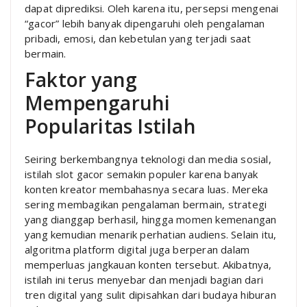
dapat diprediksi. Oleh karena itu, persepsi mengenai
“gacor” lebih banyak dipengaruhi oleh pengalaman
pribadi, emosi, dan kebetulan yang terjadi saat
bermain.
Faktor yang
Mempengaruhi
Popularitas Istilah
Seiring berkembangnya teknologi dan media sosial,
istilah slot gacor semakin populer karena banyak
konten kreator membahasnya secara luas. Mereka
sering membagikan pengalaman bermain, strategi
yang dianggap berhasil, hingga momen kemenangan
yang kemudian menarik perhatian audiens. Selain itu,
algoritma platform digital juga berperan dalam
memperluas jangkauan konten tersebut. Akibatnya,
istilah ini terus menyebar dan menjadi bagian dari
tren digital yang sulit dipisahkan dari budaya hiburan