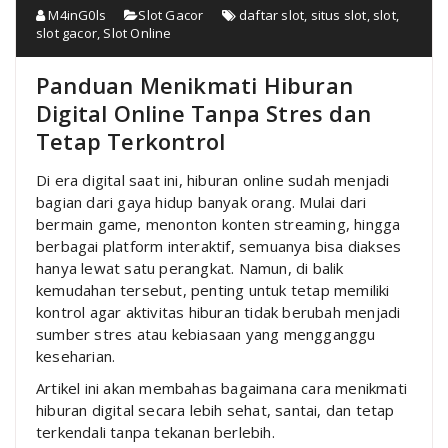
M4inG0ls
Slot Gacor
daftar slot
,
situs slot
,
slot
,
slot gacor
,
Slot Online
Panduan Menikmati Hiburan
Digital Online Tanpa Stres dan
Tetap Terkontrol
Di era digital saat ini, hiburan online sudah menjadi
bagian dari gaya hidup banyak orang. Mulai dari
bermain game, menonton konten streaming, hingga
berbagai platform interaktif, semuanya bisa diakses
hanya lewat satu perangkat. Namun, di balik
kemudahan tersebut, penting untuk tetap memiliki
kontrol agar aktivitas hiburan tidak berubah menjadi
sumber stres atau kebiasaan yang mengganggu
keseharian.
Artikel ini akan membahas bagaimana cara menikmati
hiburan digital secara lebih sehat, santai, dan tetap
terkendali tanpa tekanan berlebih.