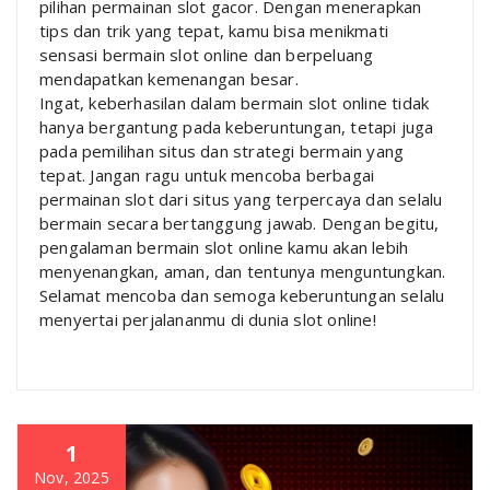
pilihan permainan slot gacor. Dengan menerapkan
tips dan trik yang tepat, kamu bisa menikmati
sensasi bermain slot online dan berpeluang
mendapatkan kemenangan besar.
Ingat, keberhasilan dalam bermain slot online tidak
hanya bergantung pada keberuntungan, tetapi juga
pada pemilihan situs dan strategi bermain yang
tepat. Jangan ragu untuk mencoba berbagai
permainan slot dari situs yang terpercaya dan selalu
bermain secara bertanggung jawab. Dengan begitu,
pengalaman bermain slot online kamu akan lebih
menyenangkan, aman, dan tentunya menguntungkan.
Selamat mencoba dan semoga keberuntungan selalu
menyertai perjalananmu di dunia slot online!
1
Nov, 2025