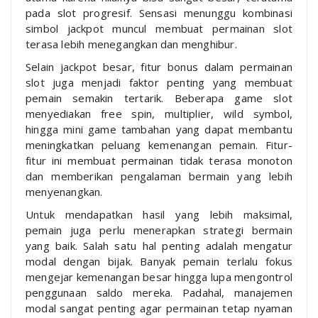
pada slot progresif. Sensasi menunggu kombinasi
simbol jackpot muncul membuat permainan slot
terasa lebih menegangkan dan menghibur.
Selain jackpot besar, fitur bonus dalam permainan
slot juga menjadi faktor penting yang membuat
pemain semakin tertarik. Beberapa game slot
menyediakan free spin, multiplier, wild symbol,
hingga mini game tambahan yang dapat membantu
meningkatkan peluang kemenangan pemain. Fitur-
fitur ini membuat permainan tidak terasa monoton
dan memberikan pengalaman bermain yang lebih
menyenangkan.
Untuk mendapatkan hasil yang lebih maksimal,
pemain juga perlu menerapkan strategi bermain
yang baik. Salah satu hal penting adalah mengatur
modal dengan bijak. Banyak pemain terlalu fokus
mengejar kemenangan besar hingga lupa mengontrol
penggunaan saldo mereka. Padahal, manajemen
modal sangat penting agar permainan tetap nyaman