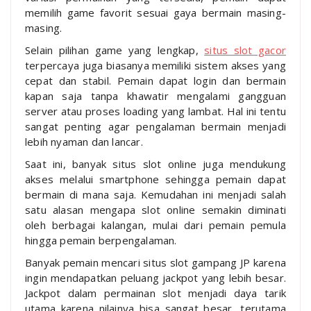
memilih game favorit sesuai gaya bermain masing-
masing.
Selain pilihan game yang lengkap,
situs slot gacor
terpercaya juga biasanya memiliki sistem akses yang
cepat dan stabil. Pemain dapat login dan bermain
kapan saja tanpa khawatir mengalami gangguan
server atau proses loading yang lambat. Hal ini tentu
sangat penting agar pengalaman bermain menjadi
lebih nyaman dan lancar.
Saat ini, banyak situs slot online juga mendukung
akses melalui smartphone sehingga pemain dapat
bermain di mana saja. Kemudahan ini menjadi salah
satu alasan mengapa slot online semakin diminati
oleh berbagai kalangan, mulai dari pemain pemula
hingga pemain berpengalaman.
Banyak pemain mencari situs slot gampang JP karena
ingin mendapatkan peluang jackpot yang lebih besar.
Jackpot dalam permainan slot menjadi daya tarik
utama karena nilainya bisa sangat besar, terutama