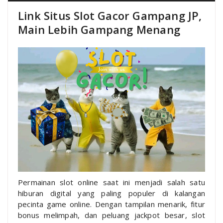
Link Situs Slot Gacor Gampang JP,
Main Lebih Gampang Menang
Permainan slot online saat ini menjadi salah satu
hiburan digital yang paling populer di kalangan
pecinta game online. Dengan tampilan menarik, fitur
bonus melimpah, dan peluang jackpot besar, slot