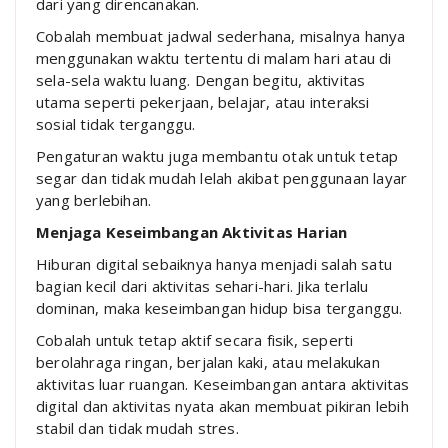
dari yang direncanakan.
Cobalah membuat jadwal sederhana, misalnya hanya
menggunakan waktu tertentu di malam hari atau di
sela-sela waktu luang. Dengan begitu, aktivitas
utama seperti pekerjaan, belajar, atau interaksi
sosial tidak terganggu.
Pengaturan waktu juga membantu otak untuk tetap
segar dan tidak mudah lelah akibat penggunaan layar
yang berlebihan.
Menjaga Keseimbangan Aktivitas Harian
Hiburan digital sebaiknya hanya menjadi salah satu
bagian kecil dari aktivitas sehari-hari. Jika terlalu
dominan, maka keseimbangan hidup bisa terganggu.
Cobalah untuk tetap aktif secara fisik, seperti
berolahraga ringan, berjalan kaki, atau melakukan
aktivitas luar ruangan. Keseimbangan antara aktivitas
digital dan aktivitas nyata akan membuat pikiran lebih
stabil dan tidak mudah stres.