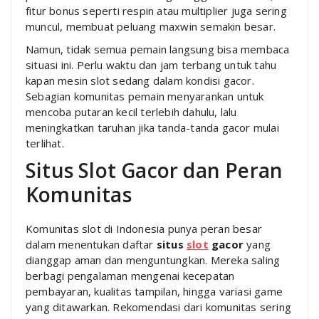
fitur bonus seperti respin atau multiplier juga sering
muncul, membuat peluang maxwin semakin besar.
Namun, tidak semua pemain langsung bisa membaca
situasi ini. Perlu waktu dan jam terbang untuk tahu
kapan mesin slot sedang dalam kondisi gacor.
Sebagian komunitas pemain menyarankan untuk
mencoba putaran kecil terlebih dahulu, lalu
meningkatkan taruhan jika tanda-tanda gacor mulai
terlihat.
Situs Slot Gacor dan Peran
Komunitas
Komunitas slot di Indonesia punya peran besar
dalam menentukan daftar
situs
slot
gacor
yang
dianggap aman dan menguntungkan. Mereka saling
berbagi pengalaman mengenai kecepatan
pembayaran, kualitas tampilan, hingga variasi game
yang ditawarkan. Rekomendasi dari komunitas sering