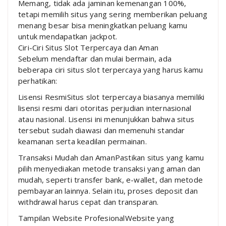
Memang, tidak ada jaminan kemenangan 100%,
tetapi memilih situs yang sering memberikan peluang
menang besar bisa meningkatkan peluang kamu
untuk mendapatkan jackpot.
Ciri-Ciri Situs Slot Terpercaya dan Aman
Sebelum mendaftar dan mulai bermain, ada
beberapa ciri situs slot terpercaya yang harus kamu
perhatikan:
Lisensi ResmiSitus slot terpercaya biasanya memiliki
lisensi resmi dari otoritas perjudian internasional
atau nasional. Lisensi ini menunjukkan bahwa situs
tersebut sudah diawasi dan memenuhi standar
keamanan serta keadilan permainan.
Transaksi Mudah dan AmanPastikan situs yang kamu
pilih menyediakan metode transaksi yang aman dan
mudah, seperti transfer bank, e-wallet, dan metode
pembayaran lainnya. Selain itu, proses deposit dan
withdrawal harus cepat dan transparan.
Tampilan Website ProfesionalWebsite yang