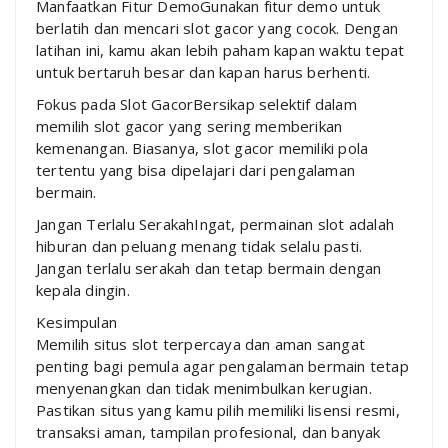
Manfaatkan Fitur DemoGunakan fitur demo untuk
berlatih dan mencari slot gacor yang cocok. Dengan
latihan ini, kamu akan lebih paham kapan waktu tepat
untuk bertaruh besar dan kapan harus berhenti.
Fokus pada Slot GacorBersikap selektif dalam
memilih slot gacor yang sering memberikan
kemenangan. Biasanya, slot gacor memiliki pola
tertentu yang bisa dipelajari dari pengalaman
bermain.
Jangan Terlalu SerakahIngat, permainan slot adalah
hiburan dan peluang menang tidak selalu pasti.
Jangan terlalu serakah dan tetap bermain dengan
kepala dingin.
Kesimpulan
Memilih situs slot terpercaya dan aman sangat
penting bagi pemula agar pengalaman bermain tetap
menyenangkan dan tidak menimbulkan kerugian.
Pastikan situs yang kamu pilih memiliki lisensi resmi,
transaksi aman, tampilan profesional, dan banyak