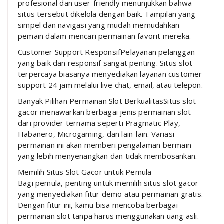
profesional dan user-friendly menunjukkan bahwa
situs tersebut dikelola dengan baik. Tampilan yang
simpel dan navigasi yang mudah memudahkan
pemain dalam mencari permainan favorit mereka.
Customer Support ResponsifPelayanan pelanggan
yang baik dan responsif sangat penting. Situs slot
terpercaya biasanya menyediakan layanan customer
support 24 jam melalui live chat, email, atau telepon.
Banyak Pilihan Permainan Slot BerkualitasSitus slot
gacor menawarkan berbagai jenis permainan slot
dari provider ternama seperti Pragmatic Play,
Habanero, Microgaming, dan lain-lain. Variasi
permainan ini akan memberi pengalaman bermain
yang lebih menyenangkan dan tidak membosankan.
Memilih Situs Slot Gacor untuk Pemula
Bagi pemula, penting untuk memilih situs slot gacor
yang menyediakan fitur demo atau permainan gratis.
Dengan fitur ini, kamu bisa mencoba berbagai
permainan slot tanpa harus menggunakan uang asli.