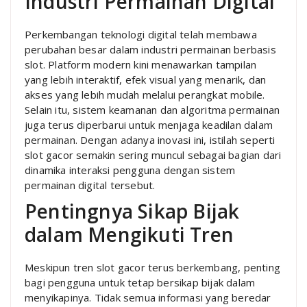
Industri Permainan Digital
Perkembangan teknologi digital telah membawa
perubahan besar dalam industri permainan berbasis
slot. Platform modern kini menawarkan tampilan
yang lebih interaktif, efek visual yang menarik, dan
akses yang lebih mudah melalui perangkat mobile.
Selain itu, sistem keamanan dan algoritma permainan
juga terus diperbarui untuk menjaga keadilan dalam
permainan. Dengan adanya inovasi ini, istilah seperti
slot gacor semakin sering muncul sebagai bagian dari
dinamika interaksi pengguna dengan sistem
permainan digital tersebut.
Pentingnya Sikap Bijak
dalam Mengikuti Tren
Meskipun tren slot gacor terus berkembang, penting
bagi pengguna untuk tetap bersikap bijak dalam
menyikapinya. Tidak semua informasi yang beredar