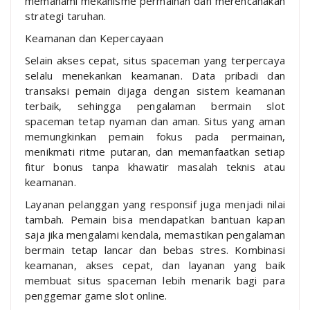
memahami mekanisme permainan dan merencanakan
strategi taruhan.
Keamanan dan Kepercayaan
Selain akses cepat, situs spaceman yang terpercaya
selalu menekankan keamanan. Data pribadi dan
transaksi pemain dijaga dengan sistem keamanan
terbaik, sehingga pengalaman bermain slot
spaceman tetap nyaman dan aman. Situs yang aman
memungkinkan pemain fokus pada permainan,
menikmati ritme putaran, dan memanfaatkan setiap
fitur bonus tanpa khawatir masalah teknis atau
keamanan.
Layanan pelanggan yang responsif juga menjadi nilai
tambah. Pemain bisa mendapatkan bantuan kapan
saja jika mengalami kendala, memastikan pengalaman
bermain tetap lancar dan bebas stres. Kombinasi
keamanan, akses cepat, dan layanan yang baik
membuat situs spaceman lebih menarik bagi para
penggemar game slot online.