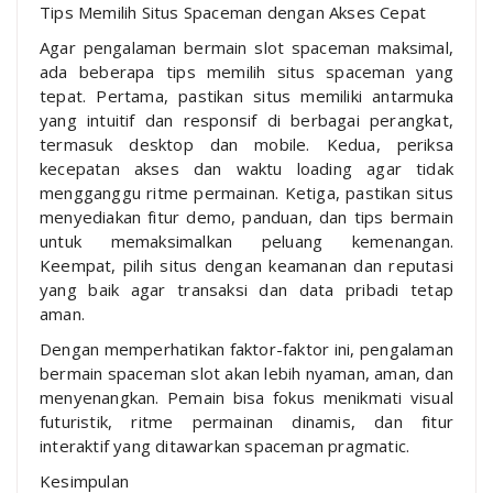
Tips Memilih Situs Spaceman dengan Akses Cepat
Agar pengalaman bermain slot spaceman maksimal,
ada beberapa tips memilih situs spaceman yang
tepat. Pertama, pastikan situs memiliki antarmuka
yang intuitif dan responsif di berbagai perangkat,
termasuk desktop dan mobile. Kedua, periksa
kecepatan akses dan waktu loading agar tidak
mengganggu ritme permainan. Ketiga, pastikan situs
menyediakan fitur demo, panduan, dan tips bermain
untuk memaksimalkan peluang kemenangan.
Keempat, pilih situs dengan keamanan dan reputasi
yang baik agar transaksi dan data pribadi tetap
aman.
Dengan memperhatikan faktor-faktor ini, pengalaman
bermain spaceman slot akan lebih nyaman, aman, dan
menyenangkan. Pemain bisa fokus menikmati visual
futuristik, ritme permainan dinamis, dan fitur
interaktif yang ditawarkan spaceman pragmatic.
Kesimpulan