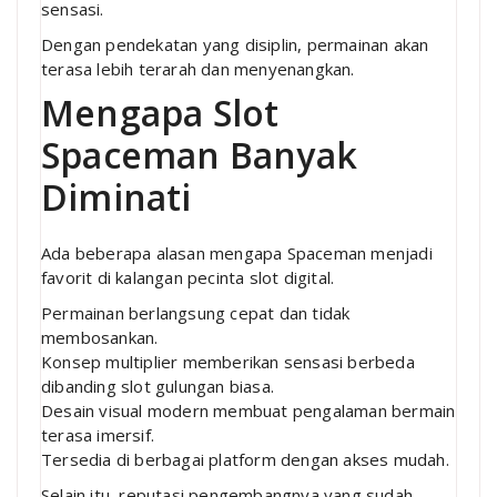
sensasi.
Dengan pendekatan yang disiplin, permainan akan
terasa lebih terarah dan menyenangkan.
Mengapa Slot
Spaceman Banyak
Diminati
Ada beberapa alasan mengapa Spaceman menjadi
favorit di kalangan pecinta slot digital.
Permainan berlangsung cepat dan tidak
membosankan.
Konsep multiplier memberikan sensasi berbeda
dibanding slot gulungan biasa.
Desain visual modern membuat pengalaman bermain
terasa imersif.
Tersedia di berbagai platform dengan akses mudah.
Selain itu, reputasi pengembangnya yang sudah