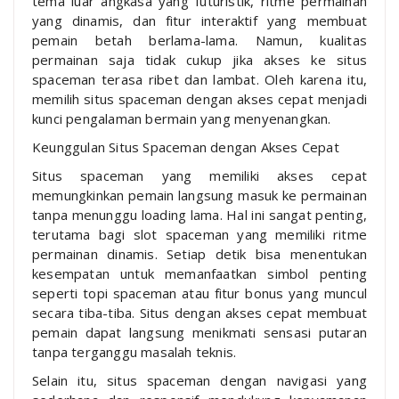
tema luar angkasa yang futuristik, ritme permainan
yang dinamis, dan fitur interaktif yang membuat
pemain betah berlama-lama. Namun, kualitas
permainan saja tidak cukup jika akses ke situs
spaceman terasa ribet dan lambat. Oleh karena itu,
memilih situs spaceman dengan akses cepat menjadi
kunci pengalaman bermain yang menyenangkan.
Keunggulan Situs Spaceman dengan Akses Cepat
Situs spaceman yang memiliki akses cepat
memungkinkan pemain langsung masuk ke permainan
tanpa menunggu loading lama. Hal ini sangat penting,
terutama bagi slot spaceman yang memiliki ritme
permainan dinamis. Setiap detik bisa menentukan
kesempatan untuk memanfaatkan simbol penting
seperti topi spaceman atau fitur bonus yang muncul
secara tiba-tiba. Situs dengan akses cepat membuat
pemain dapat langsung menikmati sensasi putaran
tanpa terganggu masalah teknis.
Selain itu, situs spaceman dengan navigasi yang