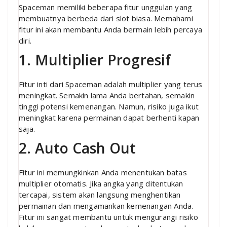
Spaceman memiliki beberapa fitur unggulan yang
membuatnya berbeda dari slot biasa. Memahami
fitur ini akan membantu Anda bermain lebih percaya
diri.
1. Multiplier Progresif
Fitur inti dari Spaceman adalah multiplier yang terus
meningkat. Semakin lama Anda bertahan, semakin
tinggi potensi kemenangan. Namun, risiko juga ikut
meningkat karena permainan dapat berhenti kapan
saja.
2. Auto Cash Out
Fitur ini memungkinkan Anda menentukan batas
multiplier otomatis. Jika angka yang ditentukan
tercapai, sistem akan langsung menghentikan
permainan dan mengamankan kemenangan Anda.
Fitur ini sangat membantu untuk mengurangi risiko