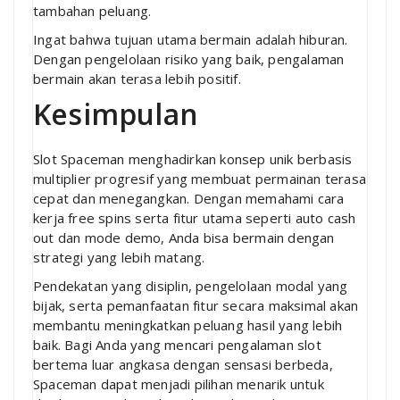
tambahan peluang.
Ingat bahwa tujuan utama bermain adalah hiburan.
Dengan pengelolaan risiko yang baik, pengalaman
bermain akan terasa lebih positif.
Kesimpulan
Slot Spaceman menghadirkan konsep unik berbasis
multiplier progresif yang membuat permainan terasa
cepat dan menegangkan. Dengan memahami cara
kerja free spins serta fitur utama seperti auto cash
out dan mode demo, Anda bisa bermain dengan
strategi yang lebih matang.
Pendekatan yang disiplin, pengelolaan modal yang
bijak, serta pemanfaatan fitur secara maksimal akan
membantu meningkatkan peluang hasil yang lebih
baik. Bagi Anda yang mencari pengalaman slot
bertema luar angkasa dengan sensasi berbeda,
Spaceman dapat menjadi pilihan menarik untuk