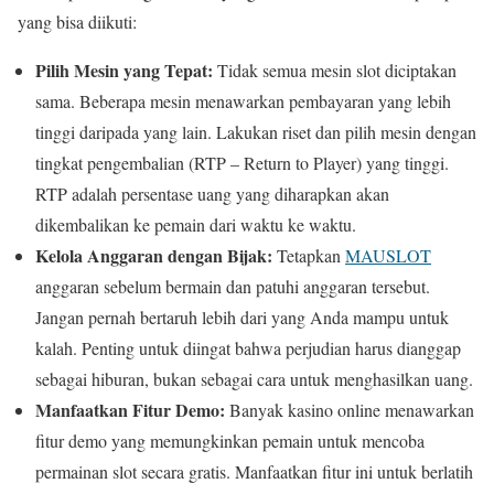
yang bisa diikuti:
Pilih Mesin yang Tepat:
Tidak semua mesin slot diciptakan
sama. Beberapa mesin menawarkan pembayaran yang lebih
tinggi daripada yang lain. Lakukan riset dan pilih mesin dengan
tingkat pengembalian (RTP – Return to Player) yang tinggi.
RTP adalah persentase uang yang diharapkan akan
dikembalikan ke pemain dari waktu ke waktu.
Kelola Anggaran dengan Bijak:
Tetapkan
MAUSLOT
anggaran sebelum bermain dan patuhi anggaran tersebut.
Jangan pernah bertaruh lebih dari yang Anda mampu untuk
kalah. Penting untuk diingat bahwa perjudian harus dianggap
sebagai hiburan, bukan sebagai cara untuk menghasilkan uang.
Manfaatkan Fitur Demo:
Banyak kasino online menawarkan
fitur demo yang memungkinkan pemain untuk mencoba
permainan slot secara gratis. Manfaatkan fitur ini untuk berlatih