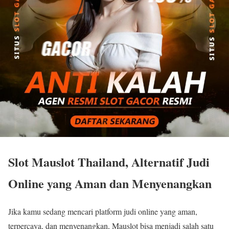
Slot Mauslot Thailand, Alternatif Judi
Online yang Aman dan Menyenangkan
Jika kamu sedang mencari platform judi online yang aman,
terpercaya, dan menyenangkan, Mauslot bisa menjadi salah satu