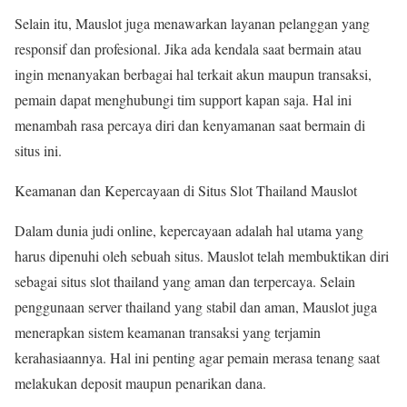
Selain itu, Mauslot juga menawarkan layanan pelanggan yang
responsif dan profesional. Jika ada kendala saat bermain atau
ingin menanyakan berbagai hal terkait akun maupun transaksi,
pemain dapat menghubungi tim support kapan saja. Hal ini
menambah rasa percaya diri dan kenyamanan saat bermain di
situs ini.
Keamanan dan Kepercayaan di Situs Slot Thailand Mauslot
Dalam dunia judi online, kepercayaan adalah hal utama yang
harus dipenuhi oleh sebuah situs. Mauslot telah membuktikan diri
sebagai situs slot thailand yang aman dan terpercaya. Selain
penggunaan server thailand yang stabil dan aman, Mauslot juga
menerapkan sistem keamanan transaksi yang terjamin
kerahasiaannya. Hal ini penting agar pemain merasa tenang saat
melakukan deposit maupun penarikan dana.