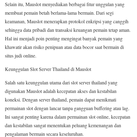
Selain itu, Mauslot menyediakan berbagai fitur unggulan yang
membuat pemain betah berlama-lama bermain. Dari segi
keamanan, Mauslot menerapkan protokol enkripsi yang canggih
sehingga data pribadi dan transaksi keuangan pemain tetap aman.
Hal ini menjadi poin penting mengingat banyak pemain yang
khawatir akan risiko penipuan atau data bocor saat bermain di
situs judi online.
Keunggulan Slot Server Thailand di Mauslot
Salah satu keunggulan utama dari slot server thailand yang
digunakan Mauslot adalah kecepatan akses dan kestabilan
koneksi. Dengan server thailand, pemain dapat menikmati
permainan slot dengan lancar tanpa gangguan buffering atau lag.
Ini sangat penting karena dalam permainan slot online, kecepatan
dan kestabilan sangat menentukan peluang kemenangan dan
pengalaman bermain secara keseluruhan.