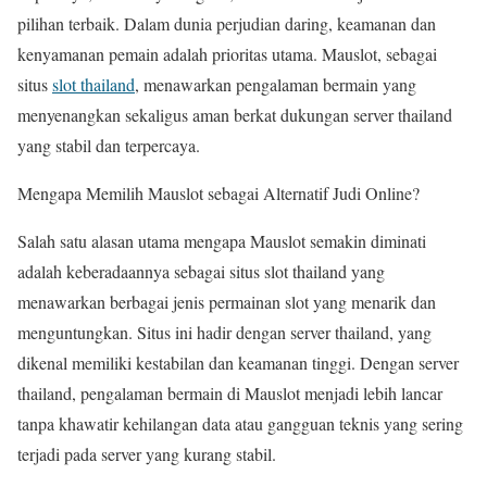
pilihan terbaik. Dalam dunia perjudian daring, keamanan dan
kenyamanan pemain adalah prioritas utama. Mauslot, sebagai
situs
slot thailand
, menawarkan pengalaman bermain yang
menyenangkan sekaligus aman berkat dukungan server thailand
yang stabil dan terpercaya.
Mengapa Memilih Mauslot sebagai Alternatif Judi Online?
Salah satu alasan utama mengapa Mauslot semakin diminati
adalah keberadaannya sebagai situs slot thailand yang
menawarkan berbagai jenis permainan slot yang menarik dan
menguntungkan. Situs ini hadir dengan server thailand, yang
dikenal memiliki kestabilan dan keamanan tinggi. Dengan server
thailand, pengalaman bermain di Mauslot menjadi lebih lancar
tanpa khawatir kehilangan data atau gangguan teknis yang sering
terjadi pada server yang kurang stabil.