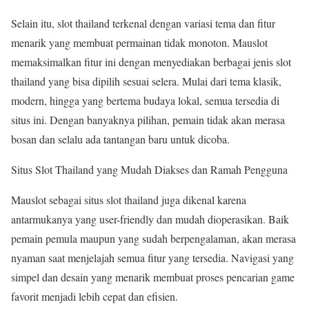
Selain itu, slot thailand terkenal dengan variasi tema dan fitur
menarik yang membuat permainan tidak monoton. Mauslot
memaksimalkan fitur ini dengan menyediakan berbagai jenis slot
thailand yang bisa dipilih sesuai selera. Mulai dari tema klasik,
modern, hingga yang bertema budaya lokal, semua tersedia di
situs ini. Dengan banyaknya pilihan, pemain tidak akan merasa
bosan dan selalu ada tantangan baru untuk dicoba.
Situs Slot Thailand yang Mudah Diakses dan Ramah Pengguna
Mauslot sebagai situs slot thailand juga dikenal karena
antarmukanya yang user-friendly dan mudah dioperasikan. Baik
pemain pemula maupun yang sudah berpengalaman, akan merasa
nyaman saat menjelajah semua fitur yang tersedia. Navigasi yang
simpel dan desain yang menarik membuat proses pencarian game
favorit menjadi lebih cepat dan efisien.