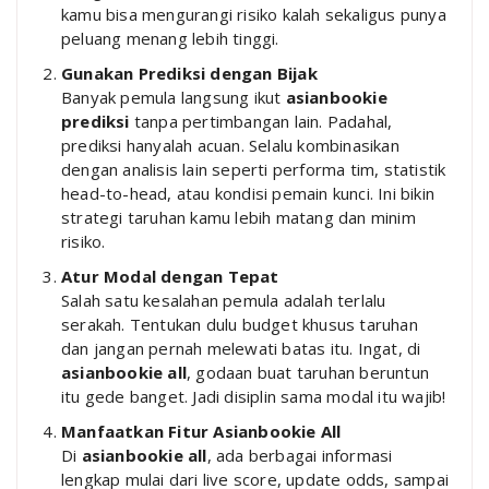
kamu bisa mengurangi risiko kalah sekaligus punya
peluang menang lebih tinggi.
Gunakan Prediksi dengan Bijak
Banyak pemula langsung ikut
asianbookie
prediksi
tanpa pertimbangan lain. Padahal,
prediksi hanyalah acuan. Selalu kombinasikan
dengan analisis lain seperti performa tim, statistik
head-to-head, atau kondisi pemain kunci. Ini bikin
strategi taruhan kamu lebih matang dan minim
risiko.
Atur Modal dengan Tepat
Salah satu kesalahan pemula adalah terlalu
serakah. Tentukan dulu budget khusus taruhan
dan jangan pernah melewati batas itu. Ingat, di
asianbookie all
, godaan buat taruhan beruntun
itu gede banget. Jadi disiplin sama modal itu wajib!
Manfaatkan Fitur Asianbookie All
Di
asianbookie all
, ada berbagai informasi
lengkap mulai dari live score, update odds, sampai