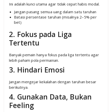
Ini adalah kunci utama agar tidak cepat habis modal.
Jangan pasang semua uang dalam satu taruhan
Batasi persentase taruhan (misalnya 2–5% per
bet)
2. Fokus pada Liga
Tertentu
Banyak pemain hanya fokus pada liga tertentu agar
lebih paham pola permainan.
3. Hindari Emosi
Jangan mengejar kekalahan dengan taruhan besar
berikutnya.
4. Gunakan Data, Bukan
Feeling