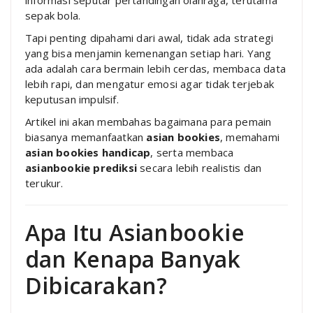
sepak bola.
Tapi penting dipahami dari awal, tidak ada strategi
yang bisa menjamin kemenangan setiap hari. Yang
ada adalah cara bermain lebih cerdas, membaca data
lebih rapi, dan mengatur emosi agar tidak terjebak
keputusan impulsif.
Artikel ini akan membahas bagaimana para pemain
biasanya memanfaatkan
asian bookies
, memahami
asian bookies handicap
, serta membaca
asianbookie prediksi
secara lebih realistis dan
terukur.
Apa Itu Asianbookie
dan Kenapa Banyak
Dibicarakan?