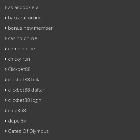
asianbookie all
baccarat online
bonus new member
casino online
ceme online
chicky run
Clickbet88
clickbet88 bola
clickbet88 daftar
clickbet88 login
cmd368
depo 5k
Gates Of Olympus