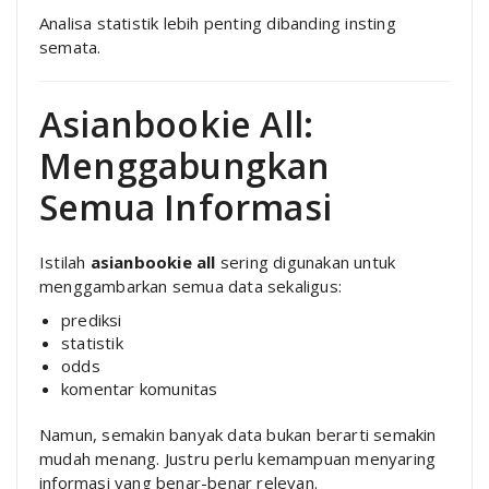
Analisa statistik lebih penting dibanding insting
semata.
Asianbookie All:
Menggabungkan
Semua Informasi
Istilah
asianbookie all
sering digunakan untuk
menggambarkan semua data sekaligus:
prediksi
statistik
odds
komentar komunitas
Namun, semakin banyak data bukan berarti semakin
mudah menang. Justru perlu kemampuan menyaring
informasi yang benar-benar relevan.