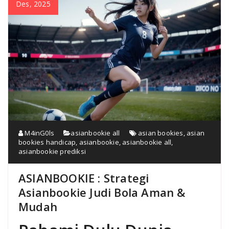
Des, 2025
M4inG0ls
asianbookie all
asian bookies
,
asian
bookies handicap
,
asianbookie
,
asianbookie all
,
asianbookie prediksi
ASIANBOOKIE : Strategi
Asianbookie Judi Bola Aman &
Mudah