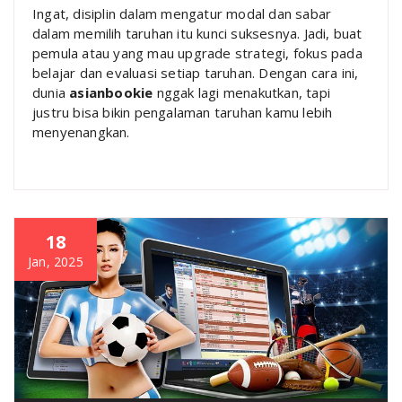
Ingat, disiplin dalam mengatur modal dan sabar
dalam memilih taruhan itu kunci suksesnya. Jadi, buat
pemula atau yang mau upgrade strategi, fokus pada
belajar dan evaluasi setiap taruhan. Dengan cara ini,
dunia
asianbookie
nggak lagi menakutkan, tapi
justru bisa bikin pengalaman taruhan kamu lebih
menyenangkan.
18
Jan, 2025