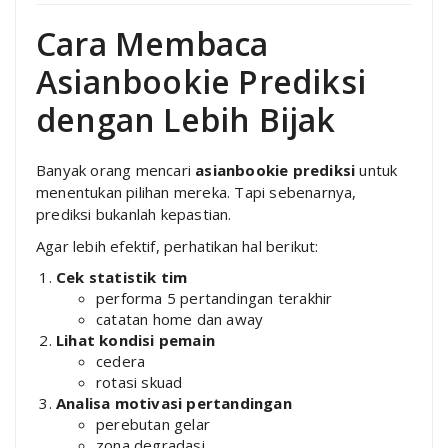
Cara Membaca
Asianbookie Prediksi
dengan Lebih Bijak
Banyak orang mencari
asianbookie prediksi
untuk
menentukan pilihan mereka. Tapi sebenarnya,
prediksi bukanlah kepastian.
Agar lebih efektif, perhatikan hal berikut:
Cek statistik tim
performa 5 pertandingan terakhir
catatan home dan away
Lihat kondisi pemain
cedera
rotasi skuad
Analisa motivasi pertandingan
perebutan gelar
zona degradasi