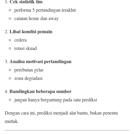
Cek statistik tim
performa 5 pertandingan terakhir
catatan home dan away
Lihat kondisi pemain
cedera
rotasi skuad
Analisa motivasi pertandingan
perebutan gelar
zona degradasi
Bandingkan beberapa sumber
jangan hanya bergantung pada satu prediksi
Dengan cara ini, prediksi menjadi alat bantu, bukan penentu
mutlak.