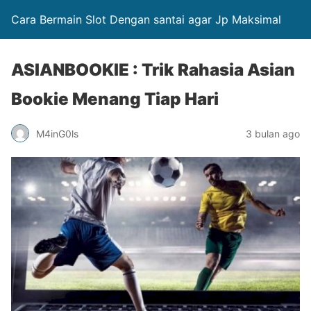
Cara Bermain Slot Dengan santai agar Jp Maksimal
ASIANBOOKIE : Trik Rahasia Asian
Bookie Menang Tiap Hari
M4inG0ls
3 bulan ago