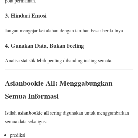
pola permainan.
3. Hindari Emosi
Jangan mengejar kekalahan dengan taruhan besar berikutnya.
4. Gunakan Data, Bukan Feeling
Analisa statistik lebih penting dibanding insting semata.
Asianbookie All: Menggabungkan
Semua Informasi
asianbookie all
Istilah
sering digunakan untuk menggambarkan
semua data sekaligus:
prediksi