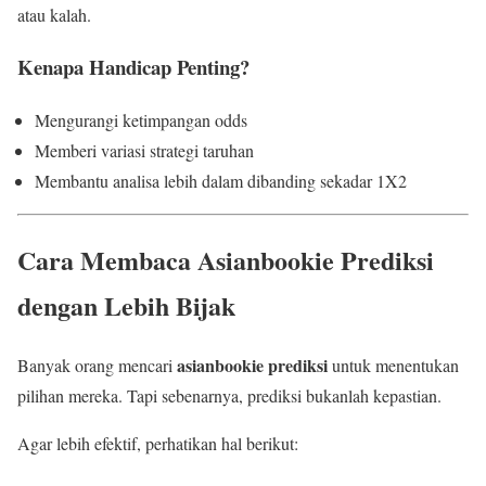
atau kalah.
Kenapa Handicap Penting?
Mengurangi ketimpangan odds
Memberi variasi strategi taruhan
Membantu analisa lebih dalam dibanding sekadar 1X2
Cara Membaca Asianbookie Prediksi
dengan Lebih Bijak
asianbookie prediksi
Banyak orang mencari
untuk menentukan
pilihan mereka. Tapi sebenarnya, prediksi bukanlah kepastian.
Agar lebih efektif, perhatikan hal berikut: