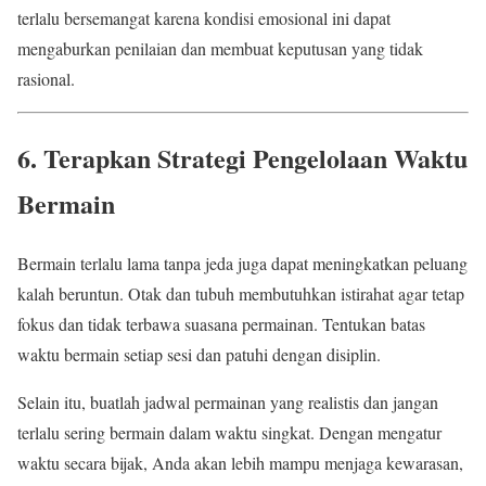
terlalu bersemangat karena kondisi emosional ini dapat
mengaburkan penilaian dan membuat keputusan yang tidak
rasional.
6. Terapkan Strategi Pengelolaan Waktu
Bermain
Bermain terlalu lama tanpa jeda juga dapat meningkatkan peluang
kalah beruntun. Otak dan tubuh membutuhkan istirahat agar tetap
fokus dan tidak terbawa suasana permainan. Tentukan batas
waktu bermain setiap sesi dan patuhi dengan disiplin.
Selain itu, buatlah jadwal permainan yang realistis dan jangan
terlalu sering bermain dalam waktu singkat. Dengan mengatur
waktu secara bijak, Anda akan lebih mampu menjaga kewarasan,