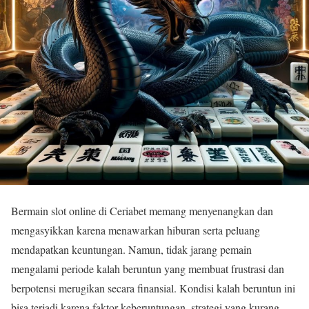
Bermain slot online di Ceriabet memang menyenangkan dan
mengasyikkan karena menawarkan hiburan serta peluang
mendapatkan keuntungan. Namun, tidak jarang pemain
mengalami periode kalah beruntun yang membuat frustrasi dan
berpotensi merugikan secara finansial. Kondisi kalah beruntun ini
bisa terjadi karena faktor keberuntungan, strategi yang kurang