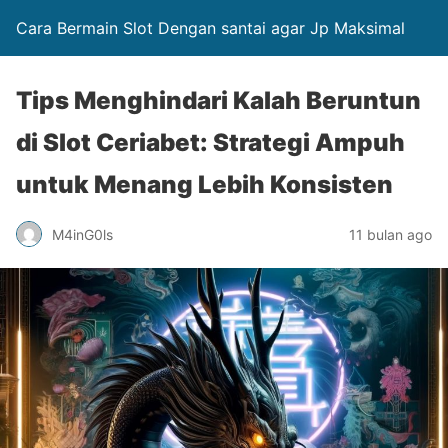
Cara Bermain Slot Dengan santai agar Jp Maksimal
Tips Menghindari Kalah Beruntun
di Slot Ceriabet: Strategi Ampuh
untuk Menang Lebih Konsisten
M4inG0ls
11 bulan ago