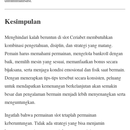
diminimalisasi.
Kesimpulan
Menghindari kalah beruntun di slot Ceriabet membutuhkan
kombinasi pengetahuan, disiplin, dan strategi yang matang.
Pemain harus memahami permainan, mengelola bankroll dengan
baik, memilih mesin yang sesuai, memanfaatkan bonus secara
bijaksana, serta menjaga kondisi emosional dan fisik saat bermain.
Dengan menerapkan tips-tips tersebut secara konsisten, peluang
untuk mendapatkan kemenangan berkelanjutan akan semakin
besar dan pengalaman bermain menjadi lebih menyenangkan serta
menguntungkan.
Ingatlah bahwa permainan slot tetaplah permainan
keberuntungan. Tidak ada strategi yang bisa menjamin