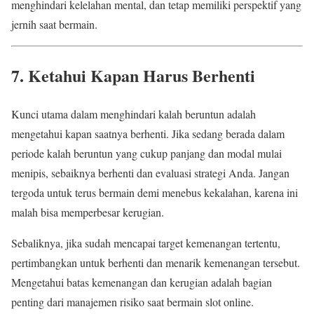
menghindari kelelahan mental, dan tetap memiliki perspektif yang
jernih saat bermain.
7. Ketahui Kapan Harus Berhenti
Kunci utama dalam menghindari kalah beruntun adalah
mengetahui kapan saatnya berhenti. Jika sedang berada dalam
periode kalah beruntun yang cukup panjang dan modal mulai
menipis, sebaiknya berhenti dan evaluasi strategi Anda. Jangan
tergoda untuk terus bermain demi menebus kekalahan, karena ini
malah bisa memperbesar kerugian.
Sebaliknya, jika sudah mencapai target kemenangan tertentu,
pertimbangkan untuk berhenti dan menarik kemenangan tersebut.
Mengetahui batas kemenangan dan kerugian adalah bagian
penting dari manajemen risiko saat bermain slot online.