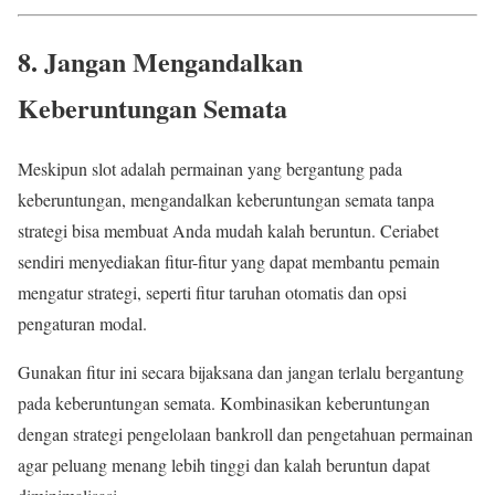
8. Jangan Mengandalkan
Keberuntungan Semata
Meskipun slot adalah permainan yang bergantung pada
keberuntungan, mengandalkan keberuntungan semata tanpa
strategi bisa membuat Anda mudah kalah beruntun. Ceriabet
sendiri menyediakan fitur-fitur yang dapat membantu pemain
mengatur strategi, seperti fitur taruhan otomatis dan opsi
pengaturan modal.
Gunakan fitur ini secara bijaksana dan jangan terlalu bergantung
pada keberuntungan semata. Kombinasikan keberuntungan
dengan strategi pengelolaan bankroll dan pengetahuan permainan
agar peluang menang lebih tinggi dan kalah beruntun dapat