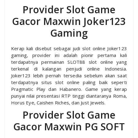
Provider Slot Game
Gacor Maxwin Joker123
Gaming
Kerap kali disebut sebagai judi slot online Joker123
gaming, provider ini adalah pionir pertama kali
terdapatnya permainan SLOT88 slot online yang
terkenal di kalangan penjudi online Indonesia.
Joker123 lebih pernah tersedia sebelum akan saat
terdapatnya situs slot online paling baik seperti
Pragmatic Play dan Habanero. Game yang kerap
punyai nilai presentasi RTP tinggi diantaranya Roma,
Horus Eye, Caishen Riches, dan Just Jewels.
Provider Slot Game
Gacor Maxwin PG SOFT