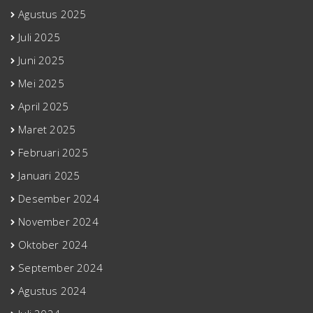
Agustus 2025
Juli 2025
Juni 2025
Mei 2025
April 2025
Maret 2025
Februari 2025
Januari 2025
Desember 2024
November 2024
Oktober 2024
September 2024
Agustus 2024