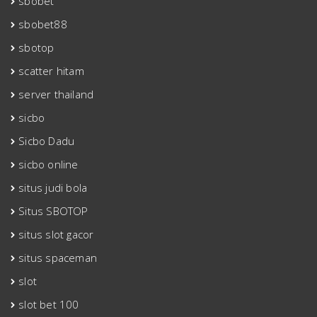
sbobet
sbobet88
sbotop
scatter hitam
server thailand
sicbo
Sicbo Dadu
sicbo online
situs judi bola
Situs SBOTOP
situs slot gacor
situs spaceman
slot
slot bet 100