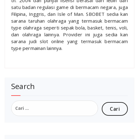
th. 2004 dan punyai lisensi berasal dari lebih dari
satu badan regulasi game di bermacam negara, juga
Filipina, Inggris, dan Isle of Man. SBOBET sedia kan
sarana taruhan olahraga yang termasuk bermacam
type olahraga seperti sepak bola, basket, tenis, voli,
dan olahraga lainnya. Provider ini juga sedia kan
sarana judi slot online yang termasuk bermacam
type permainan lainnya.
Search
Cari
untuk: