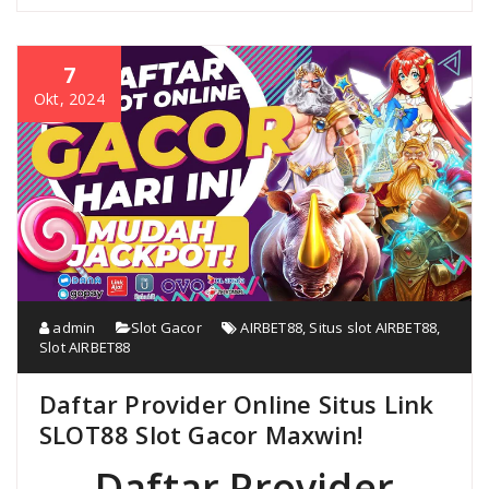
7
Okt, 2024
admin
Slot Gacor
AIRBET88
,
Situs slot AIRBET88
,
Slot AIRBET88
Daftar Provider Online Situs Link
SLOT88 Slot Gacor Maxwin!
Daftar Provider