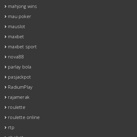
mahjong wins
mau poker
mauslot
maxbet
maxbet sport
nova88
parlay bola
pasjackpot
RadiumPlay
rajamerak
roulette
roulette online
rtp