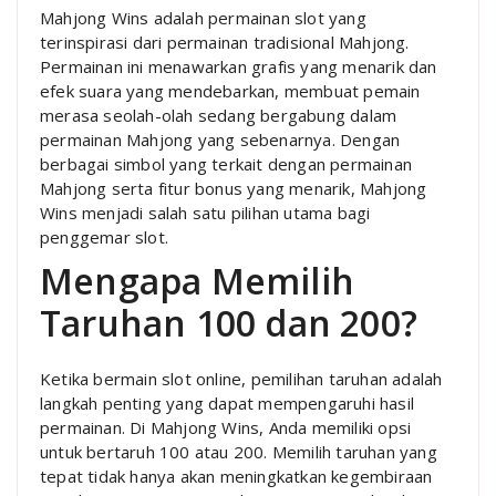
Mahjong Wins adalah permainan slot yang
terinspirasi dari permainan tradisional Mahjong.
Permainan ini menawarkan grafis yang menarik dan
efek suara yang mendebarkan, membuat pemain
merasa seolah-olah sedang bergabung dalam
permainan Mahjong yang sebenarnya. Dengan
berbagai simbol yang terkait dengan permainan
Mahjong serta fitur bonus yang menarik, Mahjong
Wins menjadi salah satu pilihan utama bagi
penggemar slot.
Mengapa Memilih
Taruhan 100 dan 200?
Ketika bermain slot online, pemilihan taruhan adalah
langkah penting yang dapat mempengaruhi hasil
permainan. Di Mahjong Wins, Anda memiliki opsi
untuk bertaruh 100 atau 200. Memilih taruhan yang
tepat tidak hanya akan meningkatkan kegembiraan