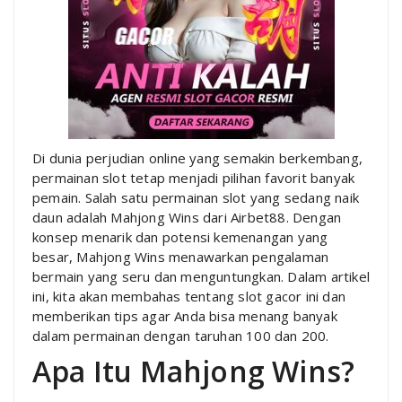
Di dunia perjudian online yang semakin berkembang,
permainan slot tetap menjadi pilihan favorit banyak
pemain. Salah satu permainan slot yang sedang naik
daun adalah Mahjong Wins dari Airbet88. Dengan
konsep menarik dan potensi kemenangan yang
besar, Mahjong Wins menawarkan pengalaman
bermain yang seru dan menguntungkan. Dalam artikel
ini, kita akan membahas tentang slot gacor ini dan
memberikan tips agar Anda bisa menang banyak
dalam permainan dengan taruhan 100 dan 200.
Apa Itu Mahjong Wins?