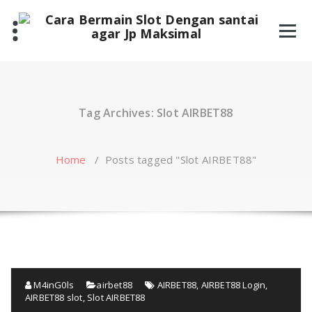
Skip
to
content
Tag Archives: Slot AIRBET88
Home
/
Posts tagged "Slot AIRBET88"
M4inG0ls
airbet88
AIRBET88
,
AIRBET88 Login
,
AIRBET88 slot
,
Slot AIRBET88