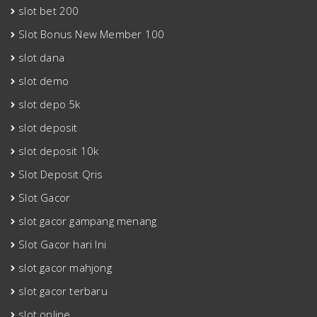
slot bet 200
Slot Bonus New Member 100
slot dana
slot demo
slot depo 5k
slot deposit
slot deposit 10k
Slot Deposit Qris
Slot Gacor
slot gacor gampang menang
Slot Gacor hari Ini
slot gacor mahjong
slot gacor terbaru
slot online