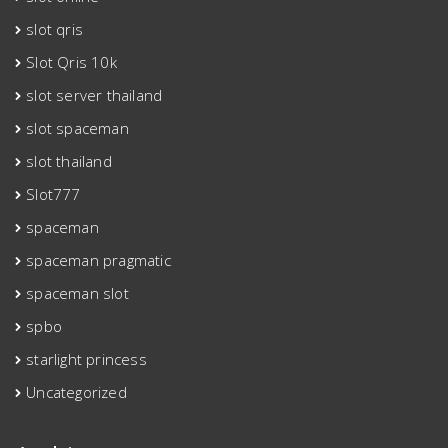
slot qris
Slot Qris 10k
slot server thailand
slot spaceman
slot thailand
Slot777
spaceman
spaceman pragmatic
spaceman slot
spbo
starlight princess
Uncategorized