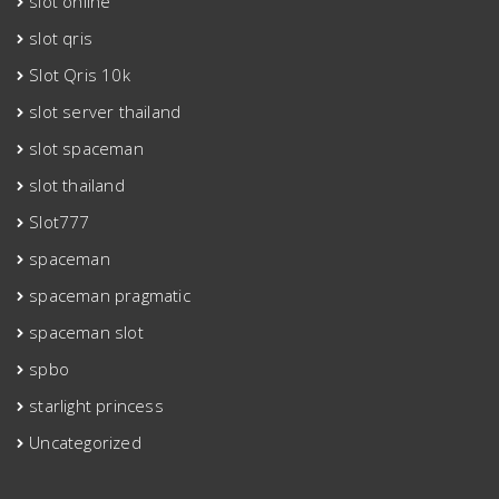
slot online
slot qris
Slot Qris 10k
slot server thailand
slot spaceman
slot thailand
Slot777
spaceman
spaceman pragmatic
spaceman slot
spbo
starlight princess
Uncategorized