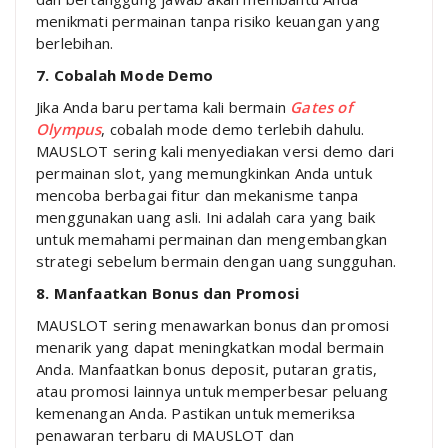
menikmati permainan tanpa risiko keuangan yang
berlebihan.
7. Cobalah Mode Demo
Jika Anda baru pertama kali bermain
Gates of
Olympus
, cobalah mode demo terlebih dahulu.
MAUSLOT sering kali menyediakan versi demo dari
permainan slot, yang memungkinkan Anda untuk
mencoba berbagai fitur dan mekanisme tanpa
menggunakan uang asli. Ini adalah cara yang baik
untuk memahami permainan dan mengembangkan
strategi sebelum bermain dengan uang sungguhan.
8. Manfaatkan Bonus dan Promosi
MAUSLOT sering menawarkan bonus dan promosi
menarik yang dapat meningkatkan modal bermain
Anda. Manfaatkan bonus deposit, putaran gratis,
atau promosi lainnya untuk memperbesar peluang
kemenangan Anda. Pastikan untuk memeriksa
penawaran terbaru di MAUSLOT dan