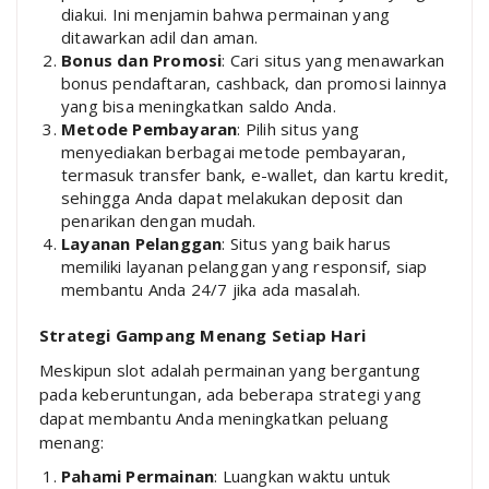
diakui. Ini menjamin bahwa permainan yang
ditawarkan adil dan aman.
Bonus dan Promosi
: Cari situs yang menawarkan
bonus pendaftaran, cashback, dan promosi lainnya
yang bisa meningkatkan saldo Anda.
Metode Pembayaran
: Pilih situs yang
menyediakan berbagai metode pembayaran,
termasuk transfer bank, e-wallet, dan kartu kredit,
sehingga Anda dapat melakukan deposit dan
penarikan dengan mudah.
Layanan Pelanggan
: Situs yang baik harus
memiliki layanan pelanggan yang responsif, siap
membantu Anda 24/7 jika ada masalah.
Strategi Gampang Menang Setiap Hari
Meskipun slot adalah permainan yang bergantung
pada keberuntungan, ada beberapa strategi yang
dapat membantu Anda meningkatkan peluang
menang:
Pahami Permainan
: Luangkan waktu untuk