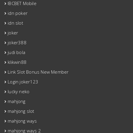
IBCBET Mobile
idn poker
idn slot
joker
joker388
judi bola
klikwin88
Link Slot Bonus New Member
Login joker123
lucky neko
mahjong
mahjong slot
mahjong ways
mahjong ways 2