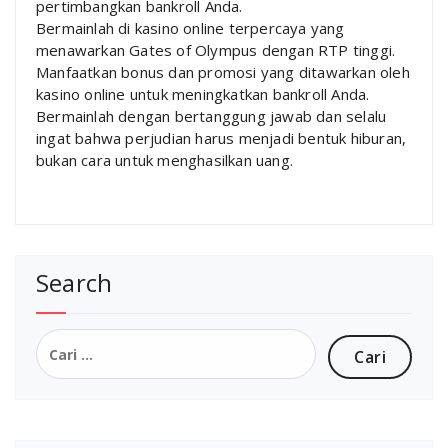
pertimbangkan bankroll Anda.
Bermainlah di kasino online terpercaya yang
menawarkan Gates of Olympus dengan RTP tinggi.
Manfaatkan bonus dan promosi yang ditawarkan oleh
kasino online untuk meningkatkan bankroll Anda.
Bermainlah dengan bertanggung jawab dan selalu
ingat bahwa perjudian harus menjadi bentuk hiburan,
bukan cara untuk menghasilkan uang.
Search
Cari
untuk: