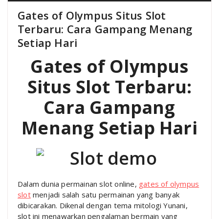
Gates of Olympus Situs Slot
Terbaru: Cara Gampang Menang
Setiap Hari
Gates of Olympus
Situs Slot Terbaru:
Cara Gampang
Menang Setiap Hari
Dalam dunia permainan slot online,
gates of olympus
slot
menjadi salah satu permainan yang banyak
dibicarakan. Dikenal dengan tema mitologi Yunani,
slot ini menawarkan pengalaman bermain yang