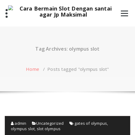
Skip
to
content
Tag Archives: olympus slot
Home
/
Posts tagged "olympus slot"
admin
Uncategorized
gates of olympus
,
olympus slot
,
slot olympus