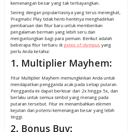
kemenangan besar yang tak terbayangkan.
Seiring dengan popularitasnya yang terus meningkat,
Pragmatic Play tidak henti-hentinya menghadirkan
pembaruan dan fitur baru untuk memberikan
pengalaman bermain yang lebih seru dan
menguntungkan bagi para pemain. Berikut adalah
beberapa fitur terbaru di
gates of olympus
yang
perlu Anda ketahui:
1. Multiplier Mayhem:
Fitur Multiplier Mayhem memungkinkan Anda untuk
mendapatkan pengganda acak pada setiap putaran.
Pengganda ini dapat berkisar dari 2x hingga 5x, dan
berlaku untuk semua simbol yang menang pada
putaran tersebut. Fitur ini menambahkan elemen
kejutan dan potensi kemenangan besar yang lebih
tinggi.
2. Bonus Buy: