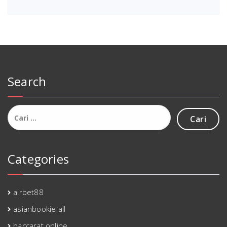
Search
Cari
untuk:
Categories
airbet88
asianbookie all
baccarat online