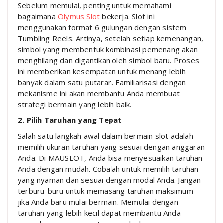
Sebelum memulai, penting untuk memahami
bagaimana
Olymus Slot
bekerja. Slot ini
menggunakan format 6 gulungan dengan sistem
Tumbling Reels. Artinya, setelah setiap kemenangan,
simbol yang membentuk kombinasi pemenang akan
menghilang dan digantikan oleh simbol baru. Proses
ini memberikan kesempatan untuk menang lebih
banyak dalam satu putaran. Familiarisasi dengan
mekanisme ini akan membantu Anda membuat
strategi bermain yang lebih baik.
2. Pilih Taruhan yang Tepat
Salah satu langkah awal dalam bermain slot adalah
memilih ukuran taruhan yang sesuai dengan anggaran
Anda. Di MAUSLOT, Anda bisa menyesuaikan taruhan
Anda dengan mudah. Cobalah untuk memilih taruhan
yang nyaman dan sesuai dengan modal Anda. Jangan
terburu-buru untuk memasang taruhan maksimum
jika Anda baru mulai bermain. Memulai dengan
taruhan yang lebih kecil dapat membantu Anda