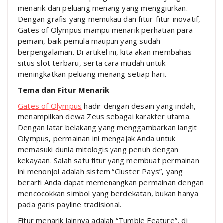
menarik dan peluang menang yang menggiurkan.
Dengan grafis yang memukau dan fitur-fitur inovatif,
Gates of Olympus mampu menarik perhatian para
pemain, baik pemula maupun yang sudah
berpengalaman. Di artikel ini, kita akan membahas
situs slot terbaru, serta cara mudah untuk
meningkatkan peluang menang setiap hari.
Tema dan Fitur Menarik
Gates of Olympus
hadir dengan desain yang indah,
menampilkan dewa Zeus sebagai karakter utama.
Dengan latar belakang yang menggambarkan langit
Olympus, permainan ini mengajak Anda untuk
memasuki dunia mitologis yang penuh dengan
kekayaan. Salah satu fitur yang membuat permainan
ini menonjol adalah sistem “Cluster Pays”, yang
berarti Anda dapat memenangkan permainan dengan
mencocokkan simbol yang berdekatan, bukan hanya
pada garis payline tradisional.
Fitur menarik lainnya adalah “Tumble Feature”, di