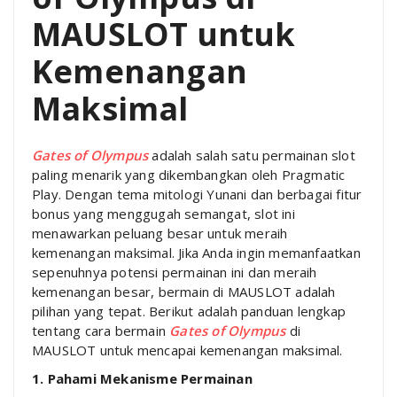
MAUSLOT untuk
Kemenangan
Maksimal
Gates of Olympus
adalah salah satu permainan slot
paling menarik yang dikembangkan oleh Pragmatic
Play. Dengan tema mitologi Yunani dan berbagai fitur
bonus yang menggugah semangat, slot ini
menawarkan peluang besar untuk meraih
kemenangan maksimal. Jika Anda ingin memanfaatkan
sepenuhnya potensi permainan ini dan meraih
kemenangan besar, bermain di MAUSLOT adalah
pilihan yang tepat. Berikut adalah panduan lengkap
tentang cara bermain
Gates of Olympus
di
MAUSLOT untuk mencapai kemenangan maksimal.
1. Pahami Mekanisme Permainan