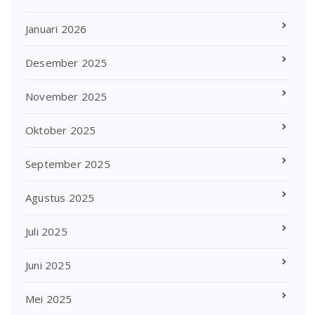
Januari 2026
Desember 2025
November 2025
Oktober 2025
September 2025
Agustus 2025
Juli 2025
Juni 2025
Mei 2025