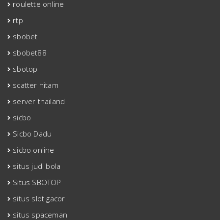
roulette online
rtp
sbobet
sbobet88
sbotop
scatter hitam
server thailand
sicbo
Sicbo Dadu
sicbo online
situs judi bola
Situs SBOTOP
situs slot gacor
situs spaceman