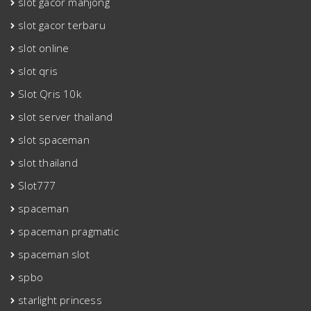
slot gacor mahjong
slot gacor terbaru
slot online
slot qris
Slot Qris 10k
slot server thailand
slot spaceman
slot thailand
Slot777
spaceman
spaceman pragmatic
spaceman slot
spbo
starlight princess