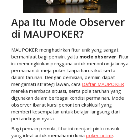
Apa Itu Mode Observer
di MAUPOKER?
MAUPOKER menghadirkan fitur unik yang sangat
bermanfaat bagi pemain, yaitu
mode observer
. Fitur
ini memungkinkan pengguna untuk menonton jalannya
permainan di meja poker tanpa harus ikut serta
dalam taruhan. Dengan demikian, pemain dapat
mengamati strategi lawan, cara
Daftar MAUPOKER
mereka membaca situasi, serta pola taruhan yang
digunakan dalam berbagai kondisi permainan. Mode
observer ibarat kursi penonton eksklusif yang
memberi kesempatan untuk belajar langsung dari
pertandingan nyata.
Bagi pemain pemula, fitur ini menjadi pintu masuk
yang ideal untuk memahami dunia
poker online
.