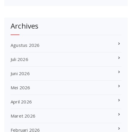
Archives
Agustus 2026
Juli 2026
Juni 2026
Mei 2026
April 2026
Maret 2026
Februari 2026