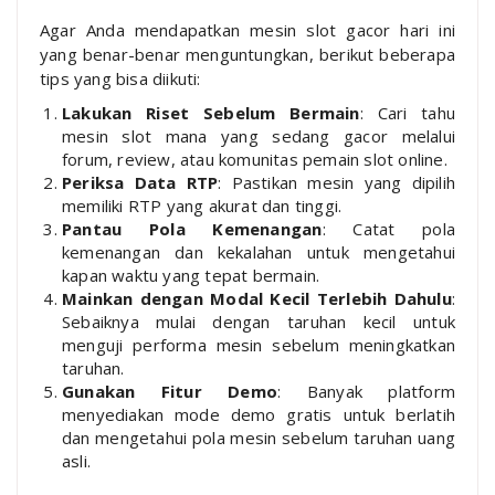
Agar Anda mendapatkan mesin slot gacor hari ini
yang benar-benar menguntungkan, berikut beberapa
tips yang bisa diikuti:
Lakukan Riset Sebelum Bermain
: Cari tahu
mesin slot mana yang sedang gacor melalui
forum, review, atau komunitas pemain slot online.
Periksa Data RTP
: Pastikan mesin yang dipilih
memiliki RTP yang akurat dan tinggi.
Pantau Pola Kemenangan
: Catat pola
kemenangan dan kekalahan untuk mengetahui
kapan waktu yang tepat bermain.
Mainkan dengan Modal Kecil Terlebih Dahulu
:
Sebaiknya mulai dengan taruhan kecil untuk
menguji performa mesin sebelum meningkatkan
taruhan.
Gunakan Fitur Demo
: Banyak platform
menyediakan mode demo gratis untuk berlatih
dan mengetahui pola mesin sebelum taruhan uang
asli.