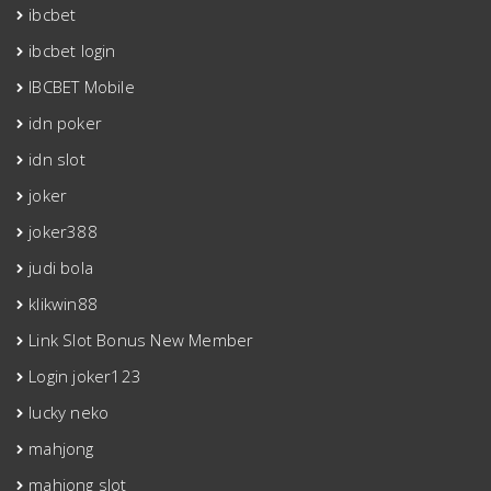
ibcbet
ibcbet login
IBCBET Mobile
idn poker
idn slot
joker
joker388
judi bola
klikwin88
Link Slot Bonus New Member
Login joker123
lucky neko
mahjong
mahjong slot