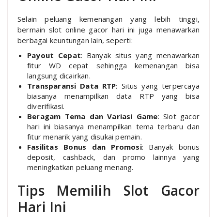
Selain peluang kemenangan yang lebih tinggi,
bermain slot online gacor hari ini juga menawarkan
berbagai keuntungan lain, seperti:
Payout Cepat
: Banyak situs yang menawarkan
fitur WD cepat sehingga kemenangan bisa
langsung dicairkan.
Transparansi Data RTP
: Situs yang terpercaya
biasanya menampilkan data RTP yang bisa
diverifikasi.
Beragam Tema dan Variasi Game
: Slot gacor
hari ini biasanya menampilkan tema terbaru dan
fitur menarik yang disukai pemain.
Fasilitas Bonus dan Promosi
: Banyak bonus
deposit, cashback, dan promo lainnya yang
meningkatkan peluang menang.
Tips Memilih Slot Gacor
Hari Ini