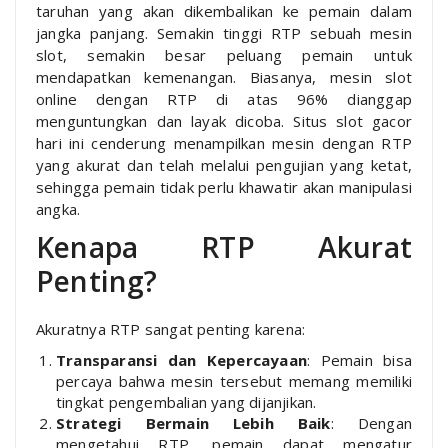
taruhan yang akan dikembalikan ke pemain dalam
jangka panjang. Semakin tinggi RTP sebuah mesin
slot, semakin besar peluang pemain untuk
mendapatkan kemenangan. Biasanya, mesin slot
online dengan RTP di atas 96% dianggap
menguntungkan dan layak dicoba. Situs slot gacor
hari ini cenderung menampilkan mesin dengan RTP
yang akurat dan telah melalui pengujian yang ketat,
sehingga pemain tidak perlu khawatir akan manipulasi
angka.
Kenapa RTP Akurat
Penting?
Akuratnya RTP sangat penting karena:
Transparansi dan Kepercayaan
: Pemain bisa
percaya bahwa mesin tersebut memang memiliki
tingkat pengembalian yang dijanjikan.
Strategi Bermain Lebih Baik
: Dengan
mengetahui RTP, pemain dapat mengatur