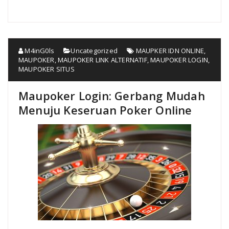
M4inG0ls
Uncategorized
MAUPKER IDN ONLINE
,
MAUPOKER
,
MAUPOKER LINK ALTERNATIF
,
MAUPOKER LOGIN
,
MAUPOKER SITUS
Maupoker Login: Gerbang Mudah
Menuju Keseruan Poker Online