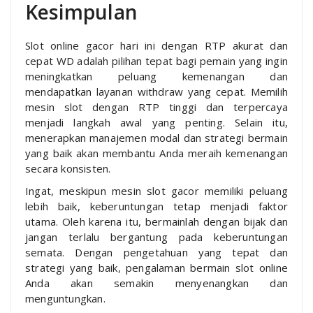
Kesimpulan
Slot online gacor hari ini dengan RTP akurat dan
cepat WD adalah pilihan tepat bagi pemain yang ingin
meningkatkan peluang kemenangan dan
mendapatkan layanan withdraw yang cepat. Memilih
mesin slot dengan RTP tinggi dan terpercaya
menjadi langkah awal yang penting. Selain itu,
menerapkan manajemen modal dan strategi bermain
yang baik akan membantu Anda meraih kemenangan
secara konsisten.
Ingat, meskipun mesin slot gacor memiliki peluang
lebih baik, keberuntungan tetap menjadi faktor
utama. Oleh karena itu, bermainlah dengan bijak dan
jangan terlalu bergantung pada keberuntungan
semata. Dengan pengetahuan yang tepat dan
strategi yang baik, pengalaman bermain slot online
Anda akan semakin menyenangkan dan
menguntungkan.