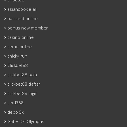
asianbookie all
baccarat online
bonus new member
casino online
ceme online
chicky run
Clickbet88
clickbet88 bola
clickbet88 daftar
clickbet88 login
cmd368
depo 5k
Gates Of Olympus