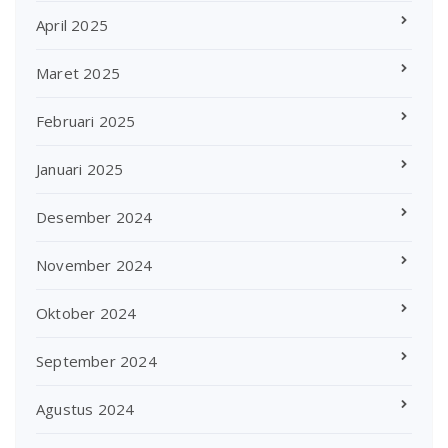
April 2025
Maret 2025
Februari 2025
Januari 2025
Desember 2024
November 2024
Oktober 2024
September 2024
Agustus 2024