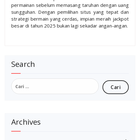
permainan sebelum memasang taruhan dengan uang
sungguhan. Dengan pemilihan situs yang tepat dan
strategi bermain yang cerdas, impian meraih jackpot
besar di tahun 2025 bukan lagi sekadar angan-angan.
Search
Cari
untuk:
Archives