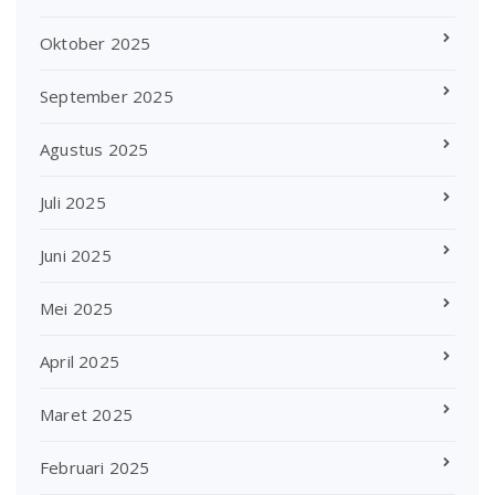
Oktober 2025
September 2025
Agustus 2025
Juli 2025
Juni 2025
Mei 2025
April 2025
Maret 2025
Februari 2025