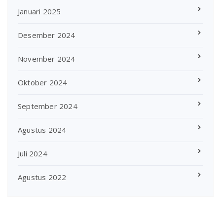
Januari 2025
Desember 2024
November 2024
Oktober 2024
September 2024
Agustus 2024
Juli 2024
Agustus 2022