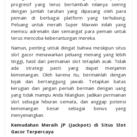
progresif yang terus bertambah nilainya seiring
dengan jumlah taruhan yang dipasang oleh para
pemain di berbagai platform yang terhubung.
Peluang untuk meraih Super Maxwin inilah yang
memicu adrenalin dan semangat para pemain untuk
terus mencoba keberuntungan mereka.
Namun, penting untuk diingat bahwa meskipun situs
slot gacor menawarkan peluang menang yang lebih
tinggi, hasil dari permainan slot tetaplah acak. Tidak
ada strategi pasti yang dapat menjamin
kemenangan. Oleh karena itu, bermainlah dengan
bijak dan bertanggung jawab. Tetapkan batas
kerugian dan jangan pernah bermain dengan uang
yang tidak mampu Anda hilangkan. Jadikan permainan
slot sebagai hiburan semata, dan anggap potensi
kemenangan besar sebagai bonus yang
menyenangkan.
Kemudahan Meraih JP (Jackpot) di Situs Slot
Gacor Terpercaya