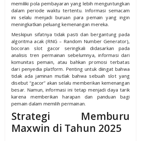
memiliki pola pembayaran yang lebih menguntungkan
dalam periode waktu tertentu. Informasi semacam
ini selalu menjadi buruan para pemain yang ingin
meningkatkan peluang kemenangan mereka.
Meskipun sifatnya tidak pasti dan bergantung pada
algoritma acak (RNG – Random Number Generator),
bocoran slot gacor seringkali didasarkan pada
analisis tren permainan sebelumnya, informasi dari
komunitas pemain, atau bahkan promosi terbatas
dari penyedia platform. Penting untuk diingat bahwa
tidak ada jaminan mutlak bahwa sebuah slot yang
disebut “gacor” akan selalu memberikan kemenangan
besar. Namun, informasi ini tetap menjadi daya tarik
karena memberikan harapan dan panduan bagi
pemain dalam memilih permainan.
Strategi Memburu
Maxwin di Tahun 2025