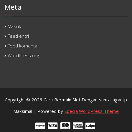
Meta
Masuk
Feed entri
Feed komentar
WordPress.org
Copyright © 2026 Cara Bermain Slot Dengan santai agar Jp
Maksimal | Powered by
Specia WordPress Theme