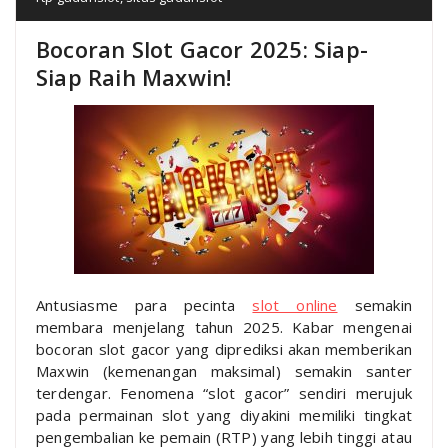
Bocoran Slot Gacor 2025: Siap-
Siap Raih Maxwin!
Antusiasme para pecinta
slot online
semakin
membara menjelang tahun 2025. Kabar mengenai
bocoran slot gacor yang diprediksi akan memberikan
Maxwin (kemenangan maksimal) semakin santer
terdengar. Fenomena “slot gacor” sendiri merujuk
pada permainan slot yang diyakini memiliki tingkat
pengembalian ke pemain (RTP) yang lebih tinggi atau