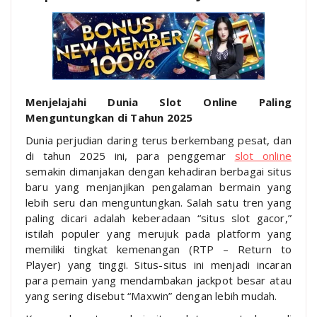
Menjelajahi Dunia Slot Online Paling
Menguntungkan di Tahun 2025
Dunia perjudian daring terus berkembang pesat, dan
di tahun 2025 ini, para penggemar
slot online
semakin dimanjakan dengan kehadiran berbagai situs
baru yang menjanjikan pengalaman bermain yang
lebih seru dan menguntungkan. Salah satu tren yang
paling dicari adalah keberadaan “situs slot gacor,”
istilah populer yang merujuk pada platform yang
memiliki tingkat kemenangan (RTP – Return to
Player) yang tinggi. Situs-situs ini menjadi incaran
para pemain yang mendambakan jackpot besar atau
yang sering disebut “Maxwin” dengan lebih mudah.