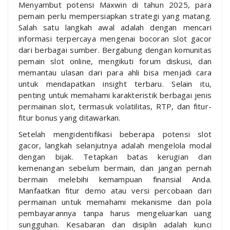
Menyambut potensi Maxwin di tahun 2025, para
pemain perlu mempersiapkan strategi yang matang.
Salah satu langkah awal adalah dengan mencari
informasi terpercaya mengenai bocoran slot gacor
dari berbagai sumber. Bergabung dengan komunitas
pemain slot online, mengikuti forum diskusi, dan
memantau ulasan dari para ahli bisa menjadi cara
untuk mendapatkan insight terbaru. Selain itu,
penting untuk memahami karakteristik berbagai jenis
permainan slot, termasuk volatilitas, RTP, dan fitur-
fitur bonus yang ditawarkan.
Setelah mengidentifikasi beberapa potensi slot
gacor, langkah selanjutnya adalah mengelola modal
dengan bijak. Tetapkan batas kerugian dan
kemenangan sebelum bermain, dan jangan pernah
bermain melebihi kemampuan finansial Anda.
Manfaatkan fitur demo atau versi percobaan dari
permainan untuk memahami mekanisme dan pola
pembayarannya tanpa harus mengeluarkan uang
sungguhan. Kesabaran dan disiplin adalah kunci