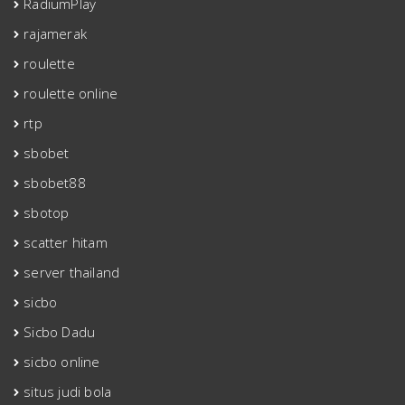
RadiumPlay
rajamerak
roulette
roulette online
rtp
sbobet
sbobet88
sbotop
scatter hitam
server thailand
sicbo
Sicbo Dadu
sicbo online
situs judi bola