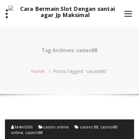
Skip
to
content
Tag Archives: casion88
Home
/
Posts tagged "casion88"
M4inG0ls
casino online
casino 88
,
casino88
online
,
casion88