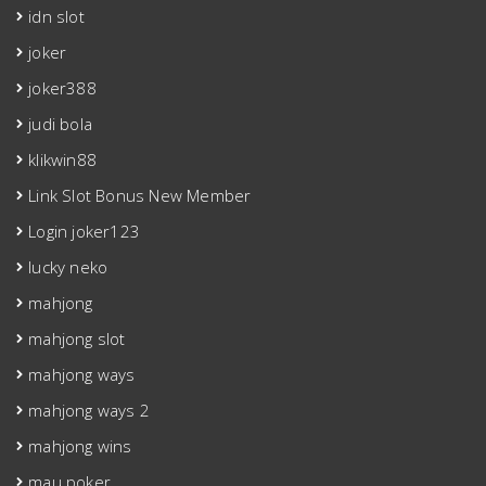
idn slot
joker
joker388
judi bola
klikwin88
Link Slot Bonus New Member
Login joker123
lucky neko
mahjong
mahjong slot
mahjong ways
mahjong ways 2
mahjong wins
mau poker