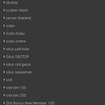
sbotop
scatter hitam
server thailand
sicbo
Sicbo Dadu
sicbo online
situs judi bola
Situs SBOTOP
situs slot gacor
situs spaceman
slot
slot bet 100
slot bet 200
Slot Bonus New Member 100