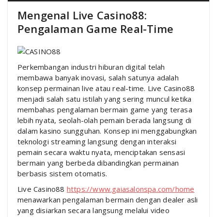
Mengenal Live Casino88:
Pengalaman Game Real-Time
Perkembangan industri hiburan digital telah
membawa banyak inovasi, salah satunya adalah
konsep permainan live atau real-time. Live Casino88
menjadi salah satu istilah yang sering muncul ketika
membahas pengalaman bermain game yang terasa
lebih nyata, seolah-olah pemain berada langsung di
dalam kasino sungguhan. Konsep ini menggabungkan
teknologi streaming langsung dengan interaksi
pemain secara waktu nyata, menciptakan sensasi
bermain yang berbeda dibandingkan permainan
berbasis sistem otomatis.
Live Casino88
https://www.gaiasalonspa.com/home
menawarkan pengalaman bermain dengan dealer asli
yang disiarkan secara langsung melalui video