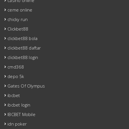
casino online
ceme online
chicky run
Clickbet88
clickbet88 bola
clickbet88 daftar
clickbet88 login
cmd368
depo 5k
Gates Of Olympus
ibcbet
ibcbet login
IBCBET Mobile
idn poker