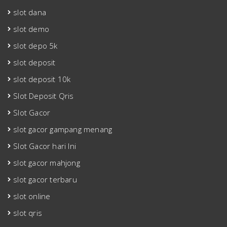
slot dana
slot demo
slot depo 5k
slot deposit
slot deposit 10k
Slot Deposit Qris
Slot Gacor
slot gacor gampang menang
Slot Gacor hari Ini
slot gacor mahjong
slot gacor terbaru
slot online
slot qris