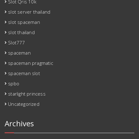
Slot Qris 10k
slot server thailand
slot spaceman
slot thailand
Slot777
spaceman
spaceman pragmatic
spaceman slot
spbo
starlight princess
Uncategorized
Archives