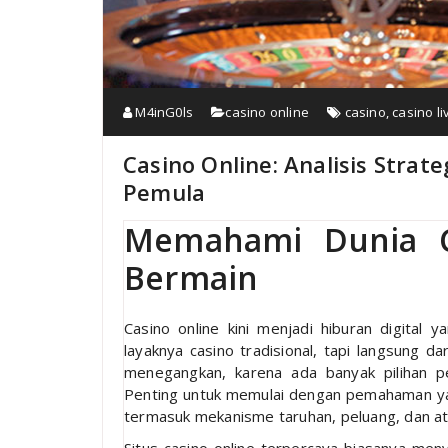
M4inG0ls
casino online
casino
,
casino li
Casino Online: Analisis Stra
Pemula
Memahami Dunia C
Bermain
Casino online kini menjadi hiburan digital
layaknya casino tradisional, tapi langsung d
menegangkan, karena ada banyak pilihan per
Penting untuk memulai dengan pemahaman ya
termasuk mekanisme taruhan, peluang, dan at
Situs casino online terpercaya biasanya me