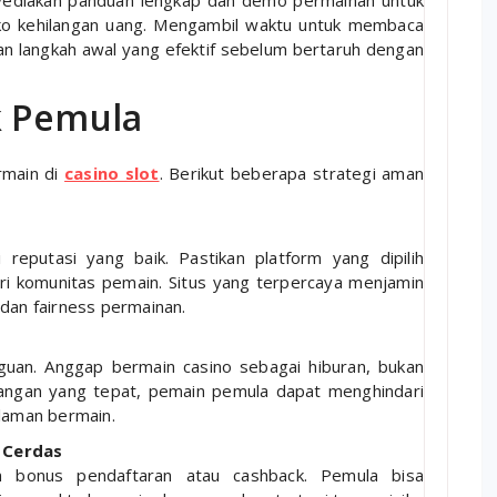
ko kehilangan uang. Mengambil waktu untuk membaca
 langkah awal yang efektif sebelum bertaruh dengan
k Pemula
rmain di
casino slot
. Berikut beberapa strategi aman
 reputasi yang baik. Pastikan platform yang dipilih
dari komunitas pemain. Situs yang terpercaya menjamin
dan fairness permainan.
guan. Anggap bermain casino sebagai hiburan, bukan
uangan yang tepat, pemain pemula dapat menghindari
laman bermain.
 Cerdas
n bonus pendaftaran atau cashback. Pemula bisa