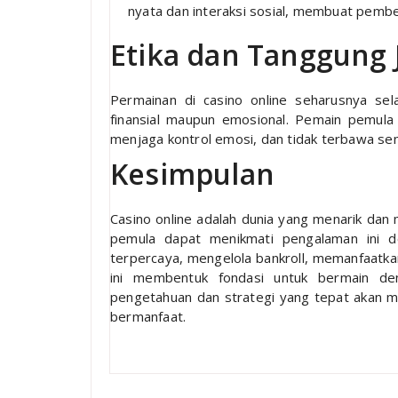
nyata dan interaksi sosial, membuat pembel
Etika dan Tanggung
Permainan di casino online seharusnya se
finansial maupun emosional. Pemain pemula
menjaga kontrol emosi, dan tidak terbawa sen
Kesimpulan
Casino online adalah dunia yang menarik dan
pemula dapat menikmati pengalaman ini den
terpercaya, mengelola bankroll, memanfaatk
ini membentuk fondasi untuk bermain d
pengetahuan dan strategi yang tepat akan m
bermanfaat.