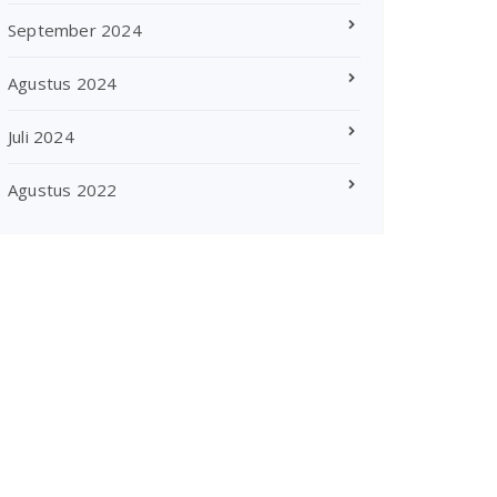
September 2024
Agustus 2024
Juli 2024
Agustus 2022