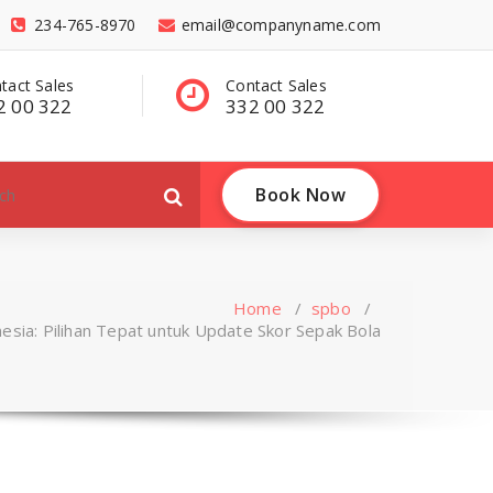
234-765-8970
email@companyname.com
tact Sales
Have a questions?
C
2 00 322
contact@dummy
3
.com
Book Now
Home
/
spbo
/
sia: Pilihan Tepat untuk Update Skor Sepak Bola