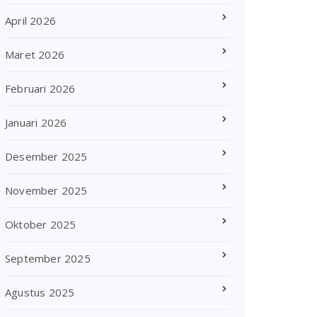
April 2026
Maret 2026
Februari 2026
Januari 2026
Desember 2025
November 2025
Oktober 2025
September 2025
Agustus 2025