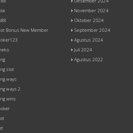
388
Desember 2024
ola
November 2024
n88
Oktober 2024
Slot Bonus New Member
September 2024
 joker123
Agustus 2024
 neko
Juli 2024
ong
Agustus 2022
ng slot
ng ways
ng ways 2
ng wins
oker
ot
et