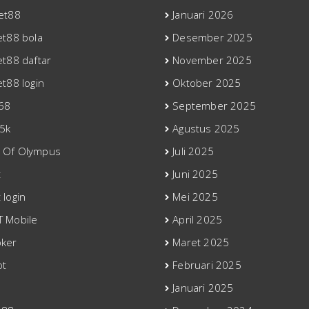
bet88
Januari 2026
et88 bola
Desember 2025
et88 daftar
November 2025
et88 login
Oktober 2025
68
September 2025
5k
Agustus 2025
 Of Olympus
Juli 2025
t
Juni 2025
 login
Mei 2025
T Mobile
April 2025
oker
Maret 2025
ot
Februari 2025
Januari 2025