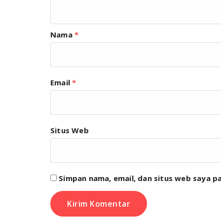
Nama
*
Email
*
Situs Web
Simpan nama, email, dan situs web saya p