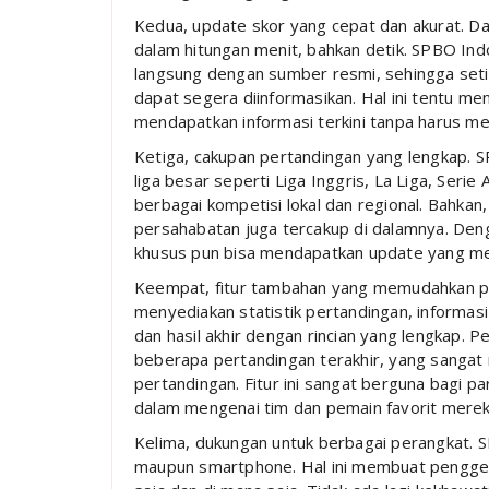
Kedua, update skor yang cepat dan akurat. Da
dalam hitungan menit, bahkan detik. SPBO In
langsung dengan sumber resmi, sehingga setia
dapat segera diinformasikan. Hal ini tentu men
mendapatkan informasi terkini tanpa harus m
Ketiga, cakupan pertandingan yang lengkap. SP
liga besar seperti Liga Inggris, La Liga, Serie
berbagai kompetisi lokal dan regional. Bahkan
persahabatan juga tercakup di dalamnya. De
khusus pun bisa mendapatkan update yang mer
Keempat, fitur tambahan yang memudahkan pe
menyediakan statistik pertandingan, informa
dan hasil akhir dengan rincian yang lengkap. 
beberapa pertandingan terakhir, yang sangat 
pertandingan. Fitur ini sangat berguna bagi p
dalam mengenai tim dan pemain favorit merek
Kelima, dukungan untuk berbagai perangkat. S
maupun smartphone. Hal ini membuat pengge