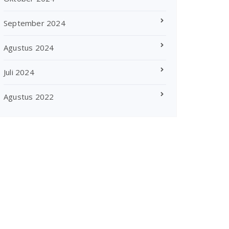
September 2024
Agustus 2024
Juli 2024
Agustus 2022