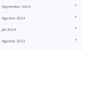
September 2024
Agustus 2024
Juli 2024
Agustus 2022