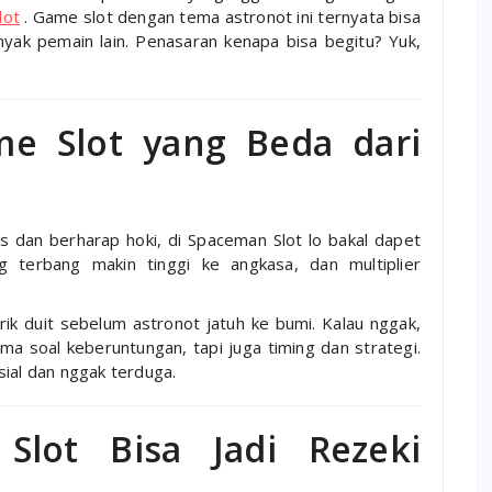
lot
. Game slot dengan tema astronot ini ternyata bisa
yak pemain lain. Penasaran kenapa bisa begitu? Yuk,
me Slot yang Beda dari
s dan berharap hoki, di Spaceman Slot lo bakal dapet
g terbang makin tinggi ke angkasa, dan multiplier
arik duit sebelum astronot jatuh ke bumi. Kalau nggak,
a soal keberuntungan, tapi juga timing dan strategi.
sial dan nggak terduga.
Slot Bisa Jadi Rezeki