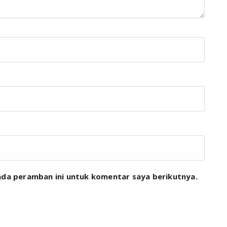
ada peramban ini untuk komentar saya berikutnya.