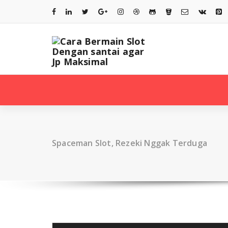
Skip
to
content
Sales
Contact Sales
Have a 
 322
332 00 322
conta
om
Spaceman Slot, Rezeki Nggak Terduga