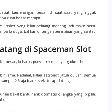
dapat kemenangan besar di saat-saat yang nggak
tiba cuan besar mampir.
ltiplier yang bikin peluang menang jadi makin seru.
g tanpa lo duga, bahkan di tengah permainan yang santai.
Datang di Spaceman Slot
in besar, lo harus punya trik main yang oke nih:
ih lama. Padahal, kalau astronot jatuh duluan, semua
5 sampai 2.5 aja biar rezeki tetap datang.
r ini bakal bantu narik otomatis di angka yang lo pilih.
lik.