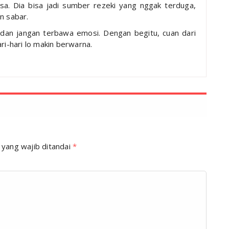
. Dia bisa jadi sumber rezeki yang nggak terduga,
n sabar.
 dan jangan terbawa emosi. Dengan begitu, cuan dari
ri-hari lo makin berwarna.
 yang wajib ditandai
*