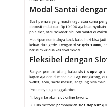
Modal Santai dengan
Buat pemula yang masih ragu atau cuma pen
deposit mulai dari Rp10.000 aja buat nyobain 
pola slot, atau sekadar hiburan santai di waktu
Meskipun nominalnya kecil, kalau hoki bisa jadi 
keluar duit gede. Dengan
slot qris 10000
, s
harus mikir dua kali soal modal.
Fleksibel dengan Sl
Banyak pemain bilang kalau
slot depo qris
kapan aja dan di mana aja. Lagi nongkrong, di 
wallet, scan, saldo masuk, langsung bisa main.
Prosesnya juga nggak ribet:
Login ke akun slot online favorit.
Pilih metode pembayaran
slot deposit qr