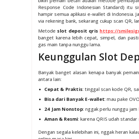
bikin pemain betah adalah metode pembaya
Response Code Indonesian Standard) itu s
hampir semua aplikasi e-wallet di Indonesia. Ja
via rekening bank, sekarang cukup scan QR, la
Metode
slot deposit qris
https://smilesi
banget karena lebih cepat, simpel, dan pas
gas main tanpa nunggu lama.
Keunggulan Slot Dep
Banyak banget alasan kenapa banyak pemain
antara lain:
Cepat & Praktis
: tinggal scan kode QR, s
Bisa dari Banyak E-wallet
: mau pake OVO
24 Jam Nonstop
: nggak perlu nunggu jam 
Aman & Resmi
: karena QRIS udah standar n
Dengan segala kelebihan ini, nggak heran kal
online masa kini.