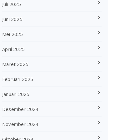
Juli 2025
Juni 2025
Mei 2025
April 2025
Maret 2025
Februari 2025
Januari 2025
Desember 2024
November 2024
Oktober 2024