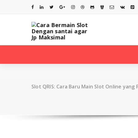
Skip
to
content
Sales
Contact Sales
Have a 
322
332 00 322
conta
om
Slot QRIS: Cara Baru Main Slot Online yang 