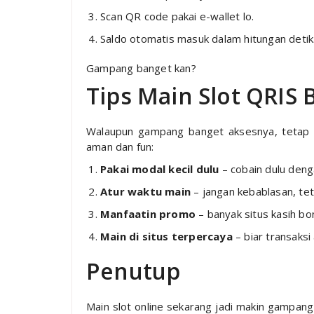
Scan QR code pakai e-wallet lo.
Saldo otomatis masuk dalam hitungan detik
Gampang banget kan?
Tips Main Slot QRIS
Walaupun gampang banget aksesnya, tetap ad
aman dan fun:
Pakai modal kecil dulu
– cobain dulu den
Atur waktu main
– jangan kebablasan, tet
Manfaatin promo
– banyak situs kasih b
Main di situs terpercaya
– biar transaks
Penutup
Main slot online sekarang jadi makin gampan