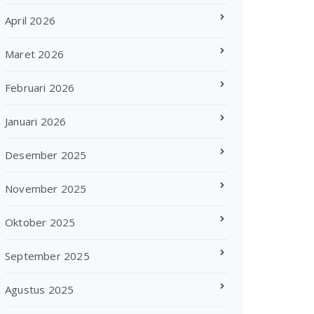
April 2026
Maret 2026
Februari 2026
Januari 2026
Desember 2025
November 2025
Oktober 2025
September 2025
Agustus 2025