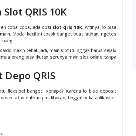
 Slot QRIS 10K
gen coba-coba, ada opsi
slot qris 10k
. Artinya, lo bisa
main. Modal kecil ini cocok banget buat latihan, ngetes
 luang.
saldo makin tebal. Jadi, main slot itu nggak harus selalu
emua orang bisa ikutan serunya main slot online tanpa
ot Depo QRIS
itu fleksibel banget. Kenapa? Karena lo bisa deposit
rumah, atau bahkan pas liburan, tinggal buka aplikasi e-
is
.