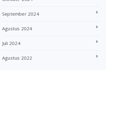
September 2024
Agustus 2024
Juli 2024
Agustus 2022