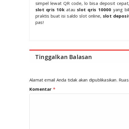
simpel lewat QR code, lo bisa deposit cepat,
slot qris 10k
atau
slot qris 10000
yang bik
praktis buat isi saldo slot online,
slot deposi
pas!
Tinggalkan Balasan
Alamat email Anda tidak akan dipublikasikan.
Ruas
Komentar
*