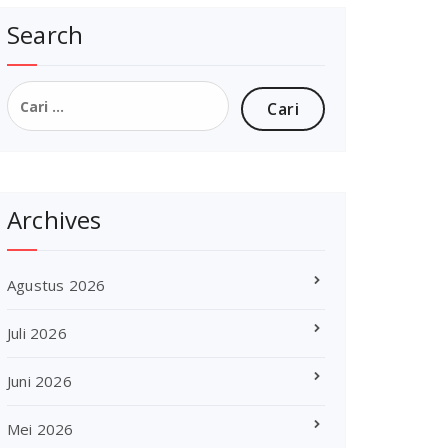
Search
Cari
untuk:
Archives
Agustus 2026
Juli 2026
Juni 2026
Mei 2026