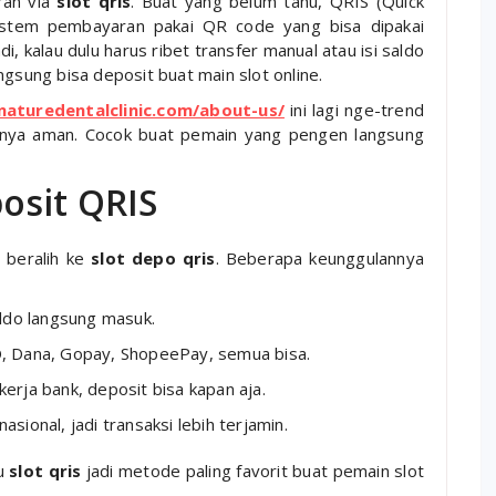
ran via
slot qris
. Buat yang belum tahu, QRIS (Quick
istem pembayaran pakai QR code yang bisa dipakai
di, kalau dulu harus ribet transfer manual atau isi saldo
ngsung bisa deposit buat main slot online.
gnaturedentalclinic.com/about-us/
ini lagi nge-trend
tinya aman. Cocok buat pemain yang pengen langsung
osit QRIS
 beralih ke
slot depo qris
. Beberapa keunggulannya
aldo langsung masuk.
, Dana, Gopay, ShopeePay, semua bisa.
kerja bank, deposit bisa kapan aja.
asional, jadi transaksi lebih terjamin.
au
slot qris
jadi metode paling favorit buat pemain slot