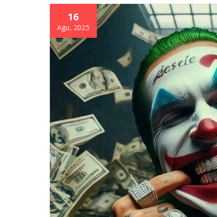
16
Agu, 2025