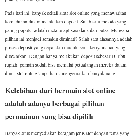
Pada hari ini, banyak sekali situs slot online yang menawarkan
kemudahan dalam melakukan deposit. Salah satu metode yang
paling populer adalah melalui aplikasi dana dan pulsa. Mengapa
pilihan ini menjadi semakin diminati? Salah satu alasannya adalah
proses deposit yang cepat dan mudah, serta kenyamanan yang
ditawarkan. Dengan hanya melakukan deposit sebesar 10 ribu
rupiah, pemain sudah bisa memulai petualangan mereka dalam
dunia slot online tanpa harus mengeluarkan banyak uang.
Kelebihan dari bermain slot online
adalah adanya berbagai pilihan
permainan yang bisa dipilih
Banyak situs menyediakan beragam jenis slot dengan tema yang