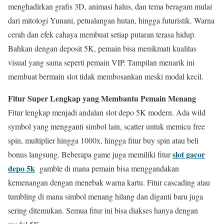
menghadirkan grafis 3D, animasi halus, dan tema beragam mulai
dari mitologi Yunani, petualangan hutan, hingga futuristik. Warna
cerah dan efek cahaya membuat setiap putaran terasa hidup.
Bahkan dengan deposit 5K, pemain bisa menikmati kualitas
visual yang sama seperti pemain VIP. Tampilan menarik ini
membuat bermain slot tidak membosankan meski modal kecil.
Fitur Super Lengkap yang Membantu Pemain Menang
Fitur lengkap menjadi andalan slot depo 5K modern. Ada wild
symbol yang mengganti simbol lain, scatter untuk memicu free
spin, multiplier hingga 1000x, hingga fitur buy spin atau beli
slot gacor
bonus langsung. Beberapa game juga memiliki fitur
depo 5k
gamble di mana pemain bisa menggandakan
kemenangan dengan menebak warna kartu. Fitur cascading atau
tumbling di mana simbol menang hilang dan diganti baru juga
sering ditemukan. Semua fitur ini bisa diakses hanya dengan