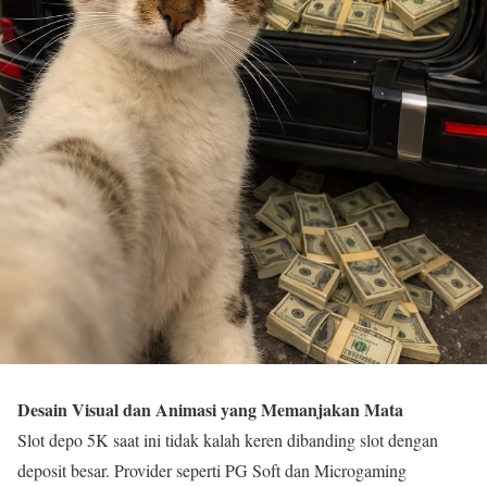
Desain Visual dan Animasi yang Memanjakan Mata
Slot depo 5K saat ini tidak kalah keren dibanding slot dengan
deposit besar. Provider seperti PG Soft dan Microgaming