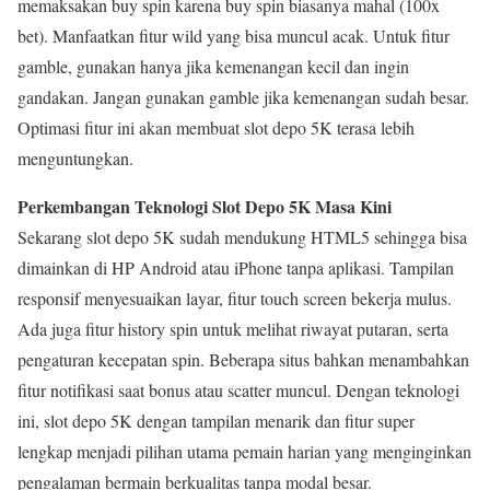
memaksakan buy spin karena buy spin biasanya mahal (100x
bet). Manfaatkan fitur wild yang bisa muncul acak. Untuk fitur
gamble, gunakan hanya jika kemenangan kecil dan ingin
gandakan. Jangan gunakan gamble jika kemenangan sudah besar.
Optimasi fitur ini akan membuat slot depo 5K terasa lebih
menguntungkan.
Perkembangan Teknologi Slot Depo 5K Masa Kini
Sekarang slot depo 5K sudah mendukung HTML5 sehingga bisa
dimainkan di HP Android atau iPhone tanpa aplikasi. Tampilan
responsif menyesuaikan layar, fitur touch screen bekerja mulus.
Ada juga fitur history spin untuk melihat riwayat putaran, serta
pengaturan kecepatan spin. Beberapa situs bahkan menambahkan
fitur notifikasi saat bonus atau scatter muncul. Dengan teknologi
ini, slot depo 5K dengan tampilan menarik dan fitur super
lengkap menjadi pilihan utama pemain harian yang menginginkan
pengalaman bermain berkualitas tanpa modal besar.