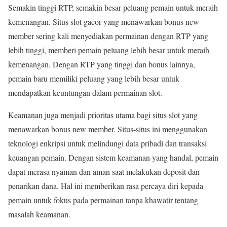
Semakin tinggi RTP, semakin besar peluang pemain untuk meraih
kemenangan. Situs slot gacor yang menawarkan bonus new
member sering kali menyediakan permainan dengan RTP yang
lebih tinggi, memberi pemain peluang lebih besar untuk meraih
kemenangan. Dengan RTP yang tinggi dan bonus lainnya,
pemain baru memiliki peluang yang lebih besar untuk
mendapatkan keuntungan dalam permainan slot.
Keamanan juga menjadi prioritas utama bagi situs slot yang
menawarkan bonus new member. Situs-situs ini menggunakan
teknologi enkripsi untuk melindungi data pribadi dan transaksi
keuangan pemain. Dengan sistem keamanan yang handal, pemain
dapat merasa nyaman dan aman saat melakukan deposit dan
penarikan dana. Hal ini memberikan rasa percaya diri kepada
pemain untuk fokus pada permainan tanpa khawatir tentang
masalah keamanan.