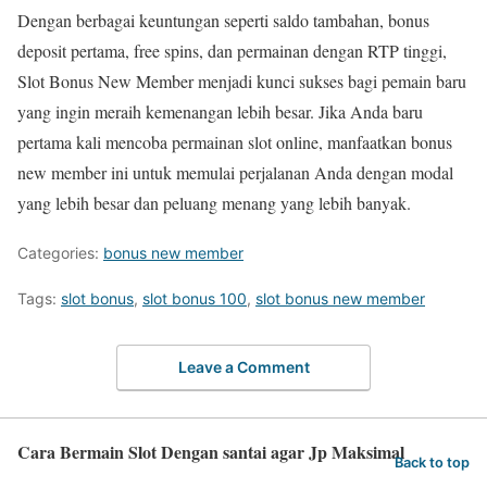
Dengan berbagai keuntungan seperti saldo tambahan, bonus
deposit pertama, free spins, dan permainan dengan RTP tinggi,
Slot Bonus New Member menjadi kunci sukses bagi pemain baru
yang ingin meraih kemenangan lebih besar. Jika Anda baru
pertama kali mencoba permainan slot online, manfaatkan bonus
new member ini untuk memulai perjalanan Anda dengan modal
yang lebih besar dan peluang menang yang lebih banyak.
Categories:
bonus new member
Tags:
slot bonus
,
slot bonus 100
,
slot bonus new member
Leave a Comment
Cara Bermain Slot Dengan santai agar Jp Maksimal
Back to top