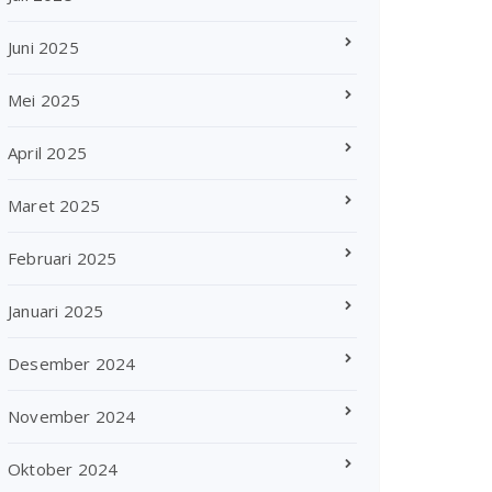
Juni 2025
Mei 2025
April 2025
Maret 2025
Februari 2025
Januari 2025
Desember 2024
November 2024
Oktober 2024