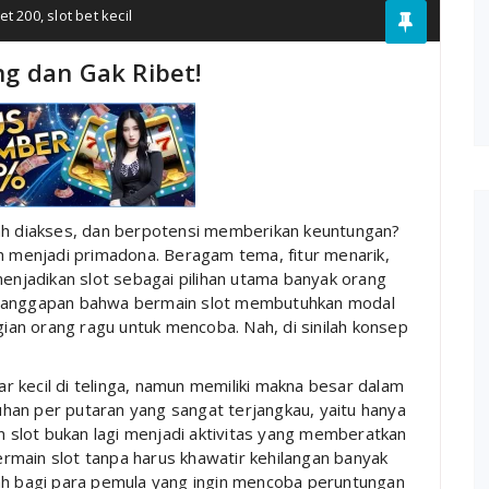
bet 200
,
slot bet kecil
g dan Gak Ribet!
dah diakses, dan berpotensi memberikan keuntungan?
h menjadi primadona. Beragam tema, fitur menarik,
jadikan slot sebagai pilihan utama banyak orang
g anggapan bahwa bermain slot membutuhkan modal
an orang ragu untuk mencoba. Nah, di sinilah konsep
 kecil di telinga, namun memiliki makna besar dalam
ruhan per putaran yang sangat terjangkau, yaitu hanya
in slot bukan lagi menjadi aktivitas yang memberatkan
rmain slot tanpa harus khawatir kehilangan banyak
mah bagi para pemula yang ingin mencoba peruntungan