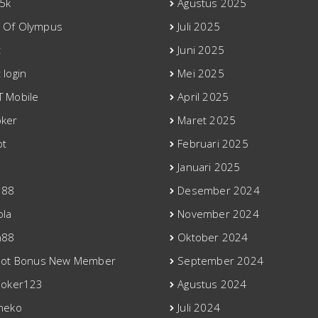
5k
Agustus 2025
 Of Olympus
Juli 2025
t
Juni 2025
 login
Mei 2025
T Mobile
April 2025
oker
Maret 2025
ot
Februari 2025
Januari 2025
388
Desember 2024
ola
November 2024
n88
Oktober 2024
Slot Bonus New Member
September 2024
 joker123
Agustus 2024
 neko
Juli 2024