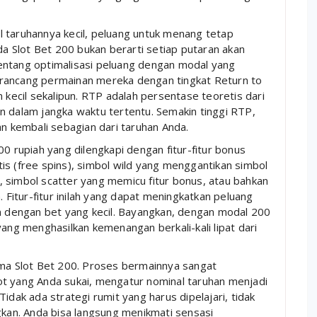
 taruhannya kecil, peluang untuk menang tetap
 Slot Bet 200 bukan berarti setiap putaran akan
entang optimalisasi peluang dengan modal yang
erancang permainan mereka dengan tingkat Return to
 kecil sekalipun. RTP adalah persentase teoretis dari
n dalam jangka waktu tertentu. Semakin tinggi RTP,
 kembali sebagian dari taruhan Anda.
00 rupiah yang dilengkapi dengan fitur-fitur bonus
atis (free spins), simbol wild yang menggantikan simbol
 simbol scatter yang memicu fitur bonus, atau bahkan
itur-fitur inilah yang dapat meningkatkan peluang
dengan bet yang kecil. Bayangkan, dengan modal 200
yang menghasilkan kemenangan berkali-kali lipat dari
ama Slot Bet 200. Proses bermainnya sangat
ot yang Anda sukai, mengatur nominal taruhan menjadi
idak ada strategi rumit yang harus dipelajari, tidak
an. Anda bisa langsung menikmati sensasi