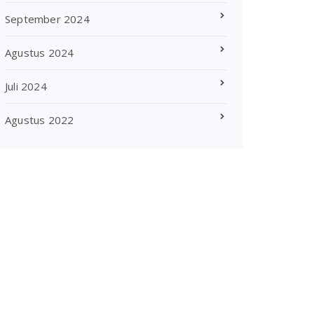
September 2024
Agustus 2024
Juli 2024
Agustus 2022