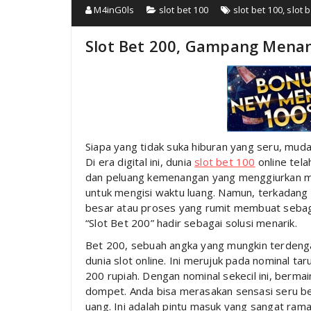
M4inG0ls
slot bet 100
slot bet 100
,
slot 
Slot Bet 200, Gampang Menan
Siapa yang tidak suka hiburan yang seru, mu
Di era digital ini, dunia
slot bet 100
online tela
dan peluang kemenangan yang menggiurkan men
untuk mengisi waktu luang. Namun, terkadan
besar atau proses yang rumit membuat sebagi
“Slot Bet 200” hadir sebagai solusi menarik.
Bet 200, sebuah angka yang mungkin terdengar
dunia slot online. Ini merujuk pada nominal ta
200 rupiah. Dengan nominal sekecil ini, berma
dompet. Anda bisa merasakan sensasi seru be
uang. Ini adalah pintu masuk yang sangat ra