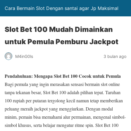
Cara Bermain Slot Dengan santai agar Jp Maksimal
Slot Bet 100 Mudah Dimainkan
untuk Pemula Pemburu Jackpot
M4inG0ls
3 bulan ago
Pendahuluan: Mengapa Slot Bet 100 Cocok untuk Pemula
Bagi pemula yang ingin merasakan sensasi bermain slot online
tanpa tekanan besar, Slot Bet 100 adalah pilihan tepat. Taruhan
100 rupiah per putaran tergolong kecil namun tetap memberikan
peluang meraih jackpot yang menggiurkan. Dengan modal
minim, pemain bisa memahami alur permainan, mengenal simbol-
simbol khusus, serta belajar mengatur ritme spin. Slot Bet 100