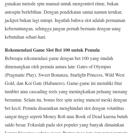
gunakan metode spin manual untuk mengontrol ritme, bukan
autospin berlebihan. Dengan pendekatan santai namun terukur,
jackpot bukan lagi mimpi. Ingatlah bahwa slot adalah permainan
keberuntungan, sehingga jangan pernah bermain dengan uang
kebutuhan sehari-hari.
Rekomendasi Game Slot Bet 100 untuk Pemula
Beberapa rekomendasi game dengan bet 100 yang mudah
dimenangkan oleh pemula antara lain: Gates of Olympus
(Pragmatic Play), Sweet Bonanza, Starlight Princess, Wild West
Gold, dan Koi Gate (Habanero). Game-game ini memiliki fitur
tumbler atau cascading reels yang meningkatkan peluang menang
beruntun. Selain itu, bonus free spin sering muncul meski dengan
bet kecil. Pemula disarankan menghindari slot dengan volatilitas
sangat tinggi seperti Money Roll atau Book of Dead karena butuh
saldo besar. Fokuslah pada slot populer yang banyak dimainkan
karena biasanya sedang gacor. Pantau juga jam-jam ramai pemain