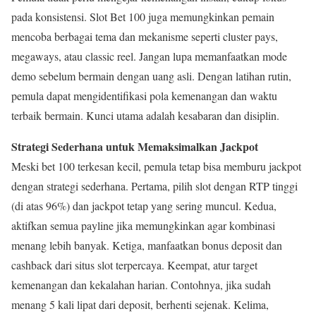
pada konsistensi. Slot Bet 100 juga memungkinkan pemain
mencoba berbagai tema dan mekanisme seperti cluster pays,
megaways, atau classic reel. Jangan lupa memanfaatkan mode
demo sebelum bermain dengan uang asli. Dengan latihan rutin,
pemula dapat mengidentifikasi pola kemenangan dan waktu
terbaik bermain. Kunci utama adalah kesabaran dan disiplin.
Strategi Sederhana untuk Memaksimalkan Jackpot
Meski bet 100 terkesan kecil, pemula tetap bisa memburu jackpot
dengan strategi sederhana. Pertama, pilih slot dengan RTP tinggi
(di atas 96%) dan jackpot tetap yang sering muncul. Kedua,
aktifkan semua payline jika memungkinkan agar kombinasi
menang lebih banyak. Ketiga, manfaatkan bonus deposit dan
cashback dari situs slot terpercaya. Keempat, atur target
kemenangan dan kekalahan harian. Contohnya, jika sudah
menang 5 kali lipat dari deposit, berhenti sejenak. Kelima,