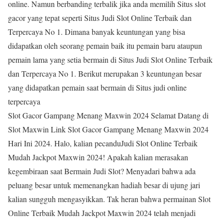
online. Namun berbanding terbalik jika anda memilih Situs slot
gacor yang tepat seperti Situs Judi Slot Online Terbaik dan
Terpercaya No 1. Dimana banyak keuntungan yang bisa
didapatkan oleh seorang pemain baik itu pemain baru ataupun
pemain lama yang setia bermain di Situs Judi Slot Online Terbaik
dan Terpercaya No 1. Berikut merupakan 3 keuntungan besar
yang didapatkan pemain saat bermain di Situs judi online
terpercaya
Slot Gacor Gampang Menang Maxwin 2024 Selamat Datang di
Slot Maxwin Link Slot Gacor Gampang Menang Maxwin 2024
Hari Ini 2024. Halo, kalian pecanduJudi Slot Online Terbaik
Mudah Jackpot Maxwin 2024! Apakah kalian merasakan
kegembiraan saat Bermain Judi Slot? Menyadari bahwa ada
peluang besar untuk memenangkan hadiah besar di ujung jari
kalian sungguh mengasyikkan. Tak heran bahwa permainan Slot
Online Terbaik Mudah Jackpot Maxwin 2024 telah menjadi