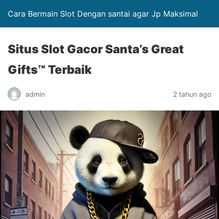
Cara Bermain Slot Dengan santai agar Jp Maksimal
Situs Slot Gacor Santa’s Great
Gifts™ Terbaik
admin
2 tahun ago