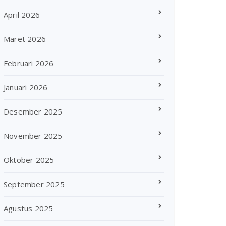
April 2026
Maret 2026
Februari 2026
Januari 2026
Desember 2025
November 2025
Oktober 2025
September 2025
Agustus 2025