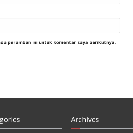
ada peramban ini untuk komentar saya berikutnya.
gories
Archives