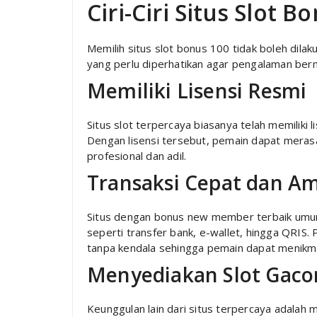
Ciri-Ciri Situs Slot
Memilih situs slot bonus 100 tidak boleh dila
yang perlu diperhatikan agar pengalaman ber
Memiliki Lisensi Resmi
Situs slot terpercaya biasanya telah memiliki l
Dengan lisensi tersebut, pemain dapat meras
profesional dan adil.
Transaksi Cepat dan A
Situs dengan bonus new member terbaik um
seperti transfer bank, e-wallet, hingga QRIS
tanpa kendala sehingga pemain dapat menikm
Menyediakan Slot Gacor
Keunggulan lain dari situs terpercaya adalah 