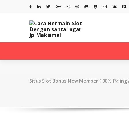
Skip
to
content
Sales
Contact Sales
Have a 
322
332 00 322
conta
om
Situs Slot Bonus New Member 100% Paling