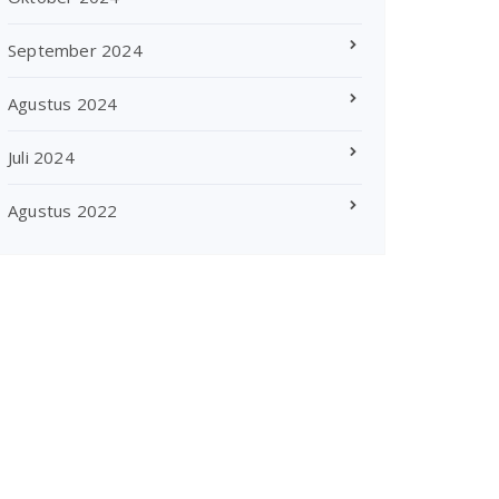
September 2024
Agustus 2024
Juli 2024
Agustus 2022