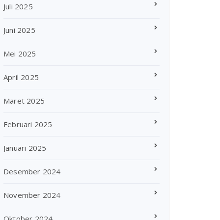
Juli 2025
Juni 2025
Mei 2025
April 2025
Maret 2025
Februari 2025
Januari 2025
Desember 2024
November 2024
Oktober 2024