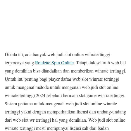
Dikala ini, ada banyak web judi slot online winrate tinggi
terpercaya yang
Roulette Spin Online
. Tetapi, tak seluruh web hal
yang demikian bisa diandalkan dan memberikan winrate tertinggi.
Untuk itu, penting bagi player daftar web slot winrate tertinggi
untuk mengenal metode untuk mengenali web judi slot online
winrate tertinggi 2024 sebelum bermain slot game win rate tinggi.
Sistem pertama untuk mengenali web judi slot online winrate
tertinggi yakni dengan memperhatikan lisensi dan undang-undang
dari web slot wr tertinggi hal yang demikian. Web judi slot online
winrate tertinggi mesti mempunyai lisensi sah dari badan