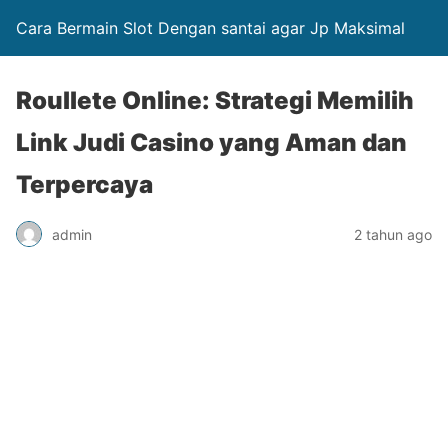
Cara Bermain Slot Dengan santai agar Jp Maksimal
Roullete Online: Strategi Memilih
Link Judi Casino yang Aman dan
Terpercaya
admin
2 tahun ago