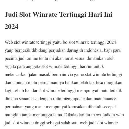
Judi Slot Winrate Tertinggi Hari Ini
2024
Web slot winrate tertinggi yaitu bo slot winrate tertinggi 2024
yang bergerak dibidang perjudian daring di Indonesia, bagi para
pecinta judi online tentu ini akan amat sesuai dimainkan oleh
segala para anggota slot winrate tertinggi hari ini untuk
melancarkan jalan masuk bermain via game slot winrate tertinggi
dan jaminan mutu permainannya bahkan telah tak bisa diragukan
lagi, sebab bandar slot winrate tertinggi mempunyai mutu terbaik
dimana senantiasa dengan rutin mengupdate dan maintenance
permainan yang mana mempunyai kerusakan dibetuli secepat
mungkin tanpa menunggu lama. Dikala dari itu mewujudkan web
judi slot winrate tinggi sebagai salah satu web judi slot winrate