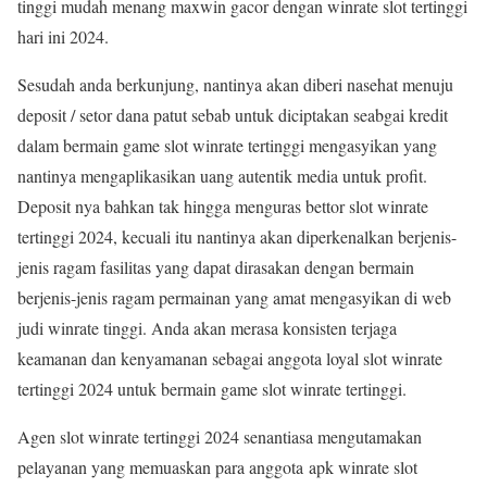
tinggi mudah menang maxwin gacor dengan winrate slot tertinggi
hari ini 2024.
Sesudah anda berkunjung, nantinya akan diberi nasehat menuju
deposit / setor dana patut sebab untuk diciptakan seabgai kredit
dalam bermain game slot winrate tertinggi mengasyikan yang
nantinya mengaplikasikan uang autentik media untuk profit.
Deposit nya bahkan tak hingga menguras bettor slot winrate
tertinggi 2024, kecuali itu nantinya akan diperkenalkan berjenis-
jenis ragam fasilitas yang dapat dirasakan dengan bermain
berjenis-jenis ragam permainan yang amat mengasyikan di web
judi winrate tinggi. Anda akan merasa konsisten terjaga
keamanan dan kenyamanan sebagai anggota loyal slot winrate
tertinggi 2024 untuk bermain game slot winrate tertinggi.
Agen slot winrate tertinggi 2024 senantiasa mengutamakan
pelayanan yang memuaskan para anggota apk winrate slot