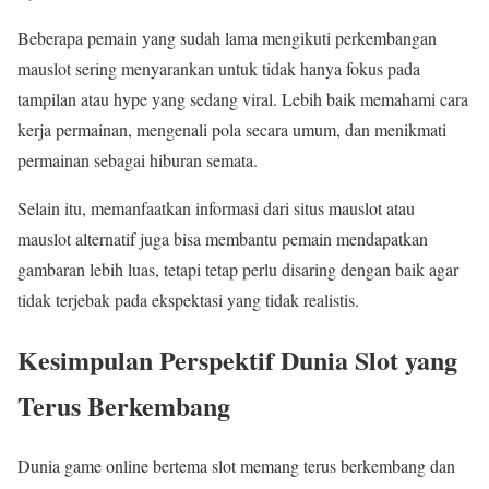
Beberapa pemain yang sudah lama mengikuti perkembangan
mauslot sering menyarankan untuk tidak hanya fokus pada
tampilan atau hype yang sedang viral. Lebih baik memahami cara
kerja permainan, mengenali pola secara umum, dan menikmati
permainan sebagai hiburan semata.
Selain itu, memanfaatkan informasi dari situs mauslot atau
mauslot alternatif juga bisa membantu pemain mendapatkan
gambaran lebih luas, tetapi tetap perlu disaring dengan baik agar
tidak terjebak pada ekspektasi yang tidak realistis.
Kesimpulan Perspektif Dunia Slot yang
Terus Berkembang
Dunia game online bertema slot memang terus berkembang dan