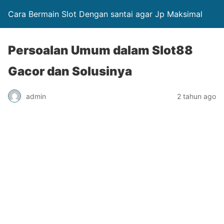
Cara Bermain Slot Dengan santai agar Jp Maksimal
Persoalan Umum dalam Slot88
Gacor dan Solusinya
admin
2 tahun ago