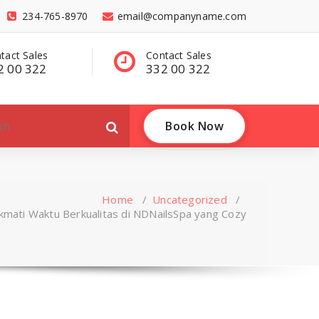
234-765-8970
email@companyname.com
tact Sales
Have a questions?
C
2 00 322
contact@dummy
3
.com
Book Now
Home
/
Uncategorized
/
kmati Waktu Berkualitas di NDNailsSpa yang Cozy