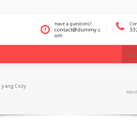
questions?
Contact Sales
Con
ct@dummy.c
332 00 322
33
Search
for:
a yang Cozy
Meni