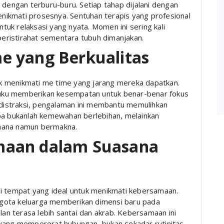
 dengan terburu-buru. Setiap tahap dijalani dengan
ikmati prosesnya. Sentuhan terapis yang profesional
uk relaksasi yang nyata. Momen ini sering kali
 beristirahat sementara tubuh dimanjakan.
e yang Berkualitas
k menikmati me time yang jarang mereka dapatkan.
uku memberikan kesempatan untuk benar-benar fokus
a distraksi, pengalaman ini membantu memulihkan
Spa bukanlah kemewahan berlebihan, melainkan
hana namun bermakna.
maan dalam Suasana
di tempat yang ideal untuk menikmati kebersamaan.
gota keluarga memberikan dimensi baru pada
n terasa lebih santai dan akrab. Kebersamaan ini
 yang mempererat hubungan, bukan sekadar rutinitas