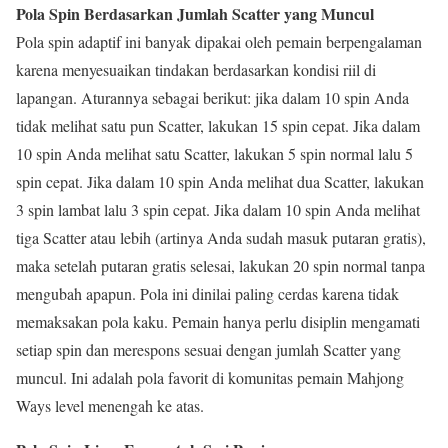
Pola Spin Berdasarkan Jumlah Scatter yang Muncul
Pola spin adaptif ini banyak dipakai oleh pemain berpengalaman
karena menyesuaikan tindakan berdasarkan kondisi riil di
lapangan. Aturannya sebagai berikut: jika dalam 10 spin Anda
tidak melihat satu pun Scatter, lakukan 15 spin cepat. Jika dalam
10 spin Anda melihat satu Scatter, lakukan 5 spin normal lalu 5
spin cepat. Jika dalam 10 spin Anda melihat dua Scatter, lakukan
3 spin lambat lalu 3 spin cepat. Jika dalam 10 spin Anda melihat
tiga Scatter atau lebih (artinya Anda sudah masuk putaran gratis),
maka setelah putaran gratis selesai, lakukan 20 spin normal tanpa
mengubah apapun. Pola ini dinilai paling cerdas karena tidak
memaksakan pola kaku. Pemain hanya perlu disiplin mengamati
setiap spin dan merespons sesuai dengan jumlah Scatter yang
muncul. Ini adalah pola favorit di komunitas pemain Mahjong
Ways level menengah ke atas.