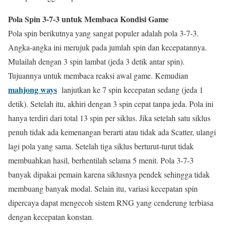
Pola Spin 3-7-3 untuk Membaca Kondisi Game
Pola spin berikutnya yang sangat populer adalah pola 3-7-3.
Angka-angka ini merujuk pada jumlah spin dan kecepatannya.
Mulailah dengan 3 spin lambat (jeda 3 detik antar spin).
Tujuannya untuk membaca reaksi awal game. Kemudian
mahjong ways
lanjutkan ke 7 spin kecepatan sedang (jeda 1
detik). Setelah itu, akhiri dengan 3 spin cepat tanpa jeda. Pola ini
hanya terdiri dari total 13 spin per siklus. Jika setelah satu siklus
penuh tidak ada kemenangan berarti atau tidak ada Scatter, ulangi
lagi pola yang sama. Setelah tiga siklus berturut-turut tidak
membuahkan hasil, berhentilah selama 5 menit. Pola 3-7-3
banyak dipakai pemain karena siklusnya pendek sehingga tidak
membuang banyak modal. Selain itu, variasi kecepatan spin
dipercaya dapat mengecoh sistem RNG yang cenderung terbiasa
dengan kecepatan konstan.