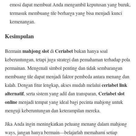
emosi dapat membuat Anda mengambil keputusan yang buruk,
termasuk membuang tile berharga yang bisa menjadi kunci
kemenangan.
Kesimpulan
mahjong slot
Ceriabet
Bermain
di
bukan hanya soal
keberuntungan, tetapi juga strategi dan pemahaman terhadap pola
permainan. Mengenali simbol penting dan tidak sembarangan
membuang tile dapat menjadi faktor pembeda antara menang dan
ceriabet link
kalah. Dengan fitur lengkap, akses mudah melalui
alternatif
Ceriabet slot
, serta sistem yang adil dan transparan,
online
menjadi tempat yang ideal bagi pecinta mahjong untuk
menguji keberuntungan dan keterampilan mereka.
Jika Anda ingin meningkatkan peluang menang dalam mahjong
ways, jangan hanya bermain—belajarlah memahami setiap