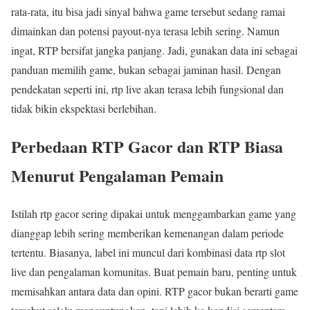
rata-rata, itu bisa jadi sinyal bahwa game tersebut sedang ramai
dimainkan dan potensi payout-nya terasa lebih sering. Namun
ingat, RTP bersifat jangka panjang. Jadi, gunakan data ini sebagai
panduan memilih game, bukan sebagai jaminan hasil. Dengan
pendekatan seperti ini, rtp live akan terasa lebih fungsional dan
tidak bikin ekspektasi berlebihan.
Perbedaan RTP Gacor dan RTP Biasa
Menurut Pengalaman Pemain
Istilah rtp gacor sering dipakai untuk menggambarkan game yang
dianggap lebih sering memberikan kemenangan dalam periode
tertentu. Biasanya, label ini muncul dari kombinasi data rtp slot
live dan pengalaman komunitas. Buat pemain baru, penting untuk
memisahkan antara data dan opini. RTP gacor bukan berarti game