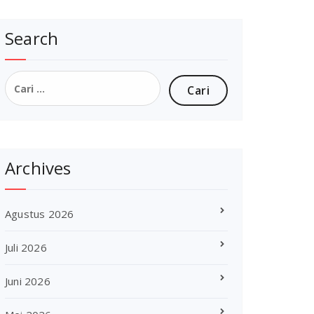
Search
Cari
untuk:
Archives
Agustus 2026
Juli 2026
Juni 2026