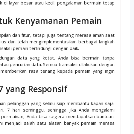
ik di layar besar atau kecil, pengalaman bermain tetap
tuk Kenyamanan Pemain
ilan dan fitur, tetapi juga tentang merasa aman saat
rius dan telah mengimplementasikan berbagai langkah
saksi pemain terlindungi dengan baik.
ndungan data yang ketat, Anda bisa bermain tanpa
 atau pencurian data. Semua transaksi dilakukan dengan
, memberikan rasa tenang kepada pemain yang ingin
7 yang Responsif
an pelanggan yang selalu siap membantu kapan saja.
i, 7 hari seminggu, sehingga jika Anda mengalami
i permainan, Anda bisa segera mendapatkan bantuan.
ni menjadi salah satu alasan banyak pemain merasa