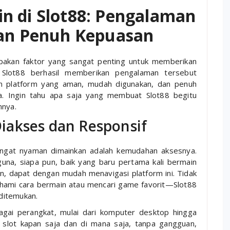
 di Slot88: Pengalaman
an Penuh Kepuasan
upakan faktor yang sangat penting untuk memberikan
Slot88 berhasil memberikan pengalaman tersebut
 platform yang aman, mudah digunakan, dan penuh
. Ingin tahu apa saja yang membuat Slot88 begitu
nnya.
iakses dan Responsif
angat nyaman dimainkan adalah kemudahan aksesnya.
na, siapa pun, baik yang baru pertama kali bermain
, dapat dengan mudah menavigasi platform ini. Tidak
ahami cara bermain atau mencari game favorit—Slot88
ditemukan.
agai perangkat, mulai dari komputer desktop hingga
slot kapan saja dan di mana saja, tanpa gangguan,