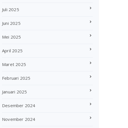
Juli 2025
Juni 2025
Mei 2025
April 2025
Maret 2025
Februari 2025
Januari 2025
Desember 2024
November 2024