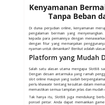
Kenyamanan Bermain
Tanpa Beban d
Di dunia perjudian online, kenyamanan mer
pengalaman bermain yang menyenangkan. 
kepada para pemainnya dengan menawarkan
dengan fitur yang memanjakan penggunanya
nyaman untuk dimainkan? Berikut adalah ulasa
Platform yang Mudah D
Salah satu alasan utama mengapa Slot88 s
Dengan desain antarmuka yang ramah penggu
slot online maupun yang sudah berpengalaman
perlu khawatir tentang kesulitan dalam mem
memastikan semua tampilan jelas dan mudah 
Tak hanya itu, Slot88 juga mendukung berb
ponsel pintar. Anda dapat memainkan game 