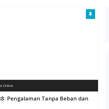
ot Online
88: Pengalaman Tanpa Beban dan