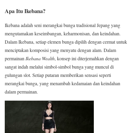
Apa Itu Ikebana?
Ikebana adalah seni merangkai bunga tradisional Jepang yang
mengutamakan keseimbangan, keharmonisan, dan keindahan.
Dalam Ikebana, setiap elemen bunga dipilih dengan cermat untuk
menciptakan komposisi yang menyatu dengan alam. Dalam
permainan
Ikebana Wealth
, konsep ini diterjemahkan dengan
sangat indah melalui simbol-simbol bunga yang muncul di
gulungan slot. Setiap putaran memberikan sensasi seperti
merangkai bunga, yang menambah kedamaian dan keindahan
dalam permainan.