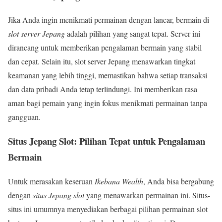
Jika Anda ingin menikmati permainan dengan lancar, bermain di
slot server Jepang
adalah pilihan yang sangat tepat. Server ini
dirancang untuk memberikan pengalaman bermain yang stabil
dan cepat. Selain itu, slot server Jepang menawarkan tingkat
keamanan yang lebih tinggi, memastikan bahwa setiap transaksi
dan data pribadi Anda tetap terlindungi. Ini memberikan rasa
aman bagi pemain yang ingin fokus menikmati permainan tanpa
gangguan.
Situs Jepang Slot: Pilihan Tepat untuk Pengalaman
Bermain
Untuk merasakan keseruan
Ikebana Wealth
, Anda bisa bergabung
dengan
situs Jepang slot
yang menawarkan permainan ini. Situs-
situs ini umumnya menyediakan berbagai pilihan permainan slot