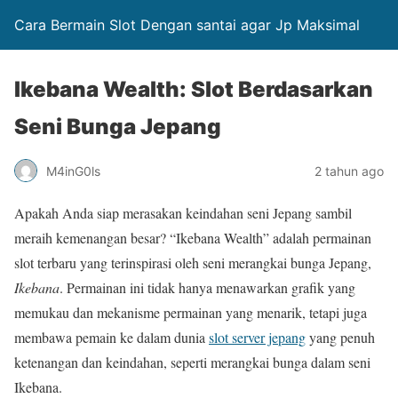
Cara Bermain Slot Dengan santai agar Jp Maksimal
Ikebana Wealth: Slot Berdasarkan
Seni Bunga Jepang
M4inG0ls
2 tahun ago
Apakah Anda siap merasakan keindahan seni Jepang sambil
meraih kemenangan besar? “Ikebana Wealth” adalah permainan
slot terbaru yang terinspirasi oleh seni merangkai bunga Jepang,
Ikebana
. Permainan ini tidak hanya menawarkan grafik yang
memukau dan mekanisme permainan yang menarik, tetapi juga
membawa pemain ke dalam dunia
slot server jepang
yang penuh
ketenangan dan keindahan, seperti merangkai bunga dalam seni
Ikebana.