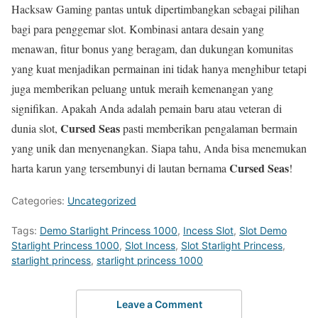
Hacksaw Gaming pantas untuk dipertimbangkan sebagai pilihan
bagi para penggemar slot. Kombinasi antara desain yang
menawan, fitur bonus yang beragam, dan dukungan komunitas
yang kuat menjadikan permainan ini tidak hanya menghibur tetapi
juga memberikan peluang untuk meraih kemenangan yang
signifikan. Apakah Anda adalah pemain baru atau veteran di
Cursed Seas
dunia slot,
pasti memberikan pengalaman bermain
yang unik dan menyenangkan. Siapa tahu, Anda bisa menemukan
Cursed Seas
harta karun yang tersembunyi di lautan bernama
!
Categories:
Uncategorized
Tags:
Demo Starlight Princess 1000
,
Incess Slot
,
Slot Demo
Starlight Princess 1000
,
Slot Incess
,
Slot Starlight Princess
,
starlight princess
,
starlight princess 1000
Leave a Comment