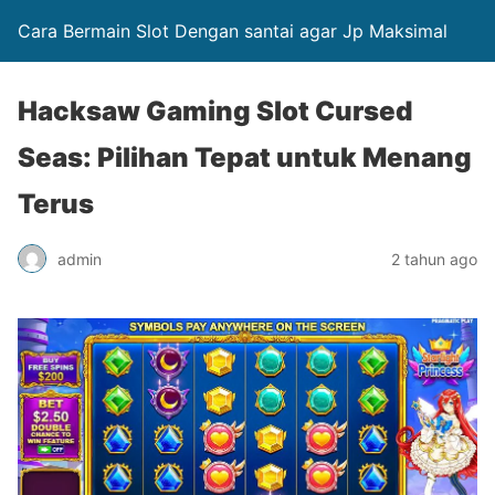
Cara Bermain Slot Dengan santai agar Jp Maksimal
Hacksaw Gaming Slot Cursed
Seas: Pilihan Tepat untuk Menang
Terus
admin
2 tahun ago