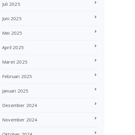
Juli 2025
Juni 2025
Mei 2025
April 2025
Maret 2025
Februari 2025
Januari 2025
Desember 2024
November 2024
Oktober 2024