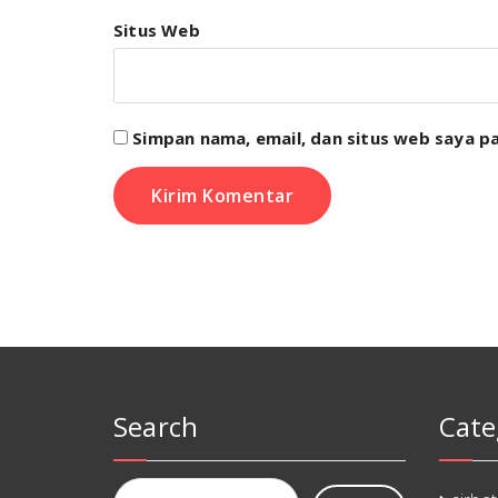
Situs Web
Simpan nama, email, dan situs web saya p
Search
Cate
Cari