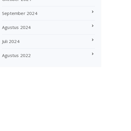
September 2024
Agustus 2024
Juli 2024
Agustus 2022