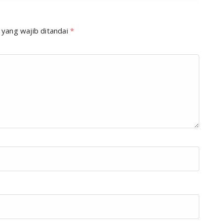
 yang wajib ditandai
*