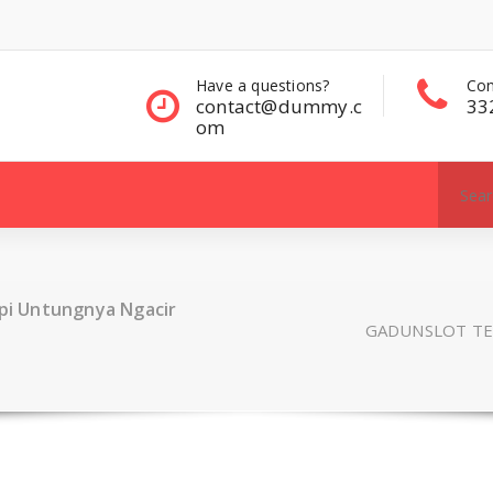
questions?
Contact Sales
Con
ct@dummy.c
332 00 322
33
Search
for:
pi Untungnya Ngacir
GADUNSLOT TERB