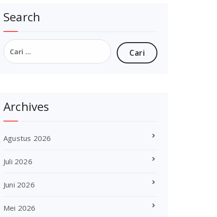
Search
Cari
untuk:
Archives
Agustus 2026
Juli 2026
Juni 2026
Mei 2026