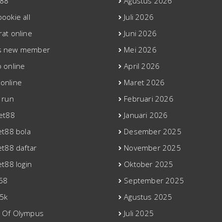
t88
Agustus 2026
ookie all
Juli 2026
rat online
Juni 2026
s new member
Mei 2026
o online
April 2026
online
Maret 2026
 run
Februari 2026
bet88
Januari 2026
et88 bola
Desember 2025
et88 daftar
November 2025
et88 login
Oktober 2025
68
September 2025
5k
Agustus 2025
 Of Olympus
Juli 2025