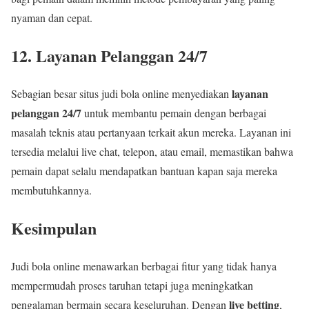
nyaman dan cepat.
12.
Layanan Pelanggan 24/7
layanan
Sebagian besar situs judi bola online menyediakan
pelanggan 24/7
untuk membantu pemain dengan berbagai
masalah teknis atau pertanyaan terkait akun mereka. Layanan ini
tersedia melalui live chat, telepon, atau email, memastikan bahwa
pemain dapat selalu mendapatkan bantuan kapan saja mereka
membutuhkannya.
Kesimpulan
Judi bola online menawarkan berbagai fitur yang tidak hanya
mempermudah proses taruhan tetapi juga meningkatkan
live betting
pengalaman bermain secara keseluruhan. Dengan
,