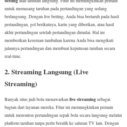
betting
atau taruhan langsung. Fitur ini memungkinkan pemain
untuk memasang taruhan pada pertandingan yang sedang
berlangsung. Dengan live betting, Anda bisa bertaruh pada hasil
pertandingan, gol berikutnya, kartu yang diberikan, atau hasil
akhir pertandingan setelah pertandingan dimulai. Hal ini
memberikan keseruan tambahan karena Anda bisa mengikuti
jalannya pertandingan dan membuat keputusan taruhan secara
real-time.
2.
Streaming Langsung (Live
Streaming)
live streaming
Banyak situs judi bola menawarkan
sebagai
bagian dari layanan mereka. Fitur ini memungkinkan pemain
untuk menonton pertandingan sepak bola secara langsung melalui
platform taruhan tanpa perlu beralih ke saluran TV lain. Dengan