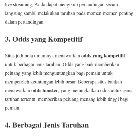
live streaming, Anda dapat mengikuti pertandingan secara
langsung sambil melakukan taruhan pada momen-momen penting
dalam pertandingan.
3.
Odds yang Kompetitif
odds yang kompetitif
Situs judi bola umumnya menawarkan
untuk berbagai jenis taruhan. Odds yang baik memberikan
peluang yang lebih menguntungkan bagi pemain untuk
memperoleh keuntungan lebih besar. Beberapa situs bahkan
odds booster
menawarkan
, yang meningkatkan odds untuk jenis
taruhan tertentu, memberikan peluang menang lebih tinggi bagi
pemain.
4.
Berbagai Jenis Taruhan