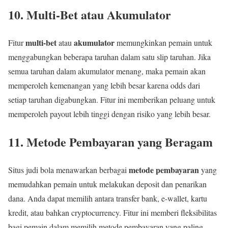
10.
Multi-Bet atau Akumulator
multi-bet
akumulator
Fitur
atau
memungkinkan pemain untuk
menggabungkan beberapa taruhan dalam satu slip taruhan. Jika
semua taruhan dalam akumulator menang, maka pemain akan
memperoleh kemenangan yang lebih besar karena odds dari
setiap taruhan digabungkan. Fitur ini memberikan peluang untuk
memperoleh payout lebih tinggi dengan risiko yang lebih besar.
11.
Metode Pembayaran yang Beragam
metode pembayaran
Situs judi bola menawarkan berbagai
yang
memudahkan pemain untuk melakukan deposit dan penarikan
dana. Anda dapat memilih antara transfer bank, e-wallet, kartu
kredit, atau bahkan cryptocurrency. Fitur ini memberi fleksibilitas
bagi pemain dalam memilih metode pembayaran yang paling