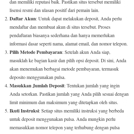
dan memiliki reputasi baik. Pastikan situs tersebut memiliki
lisensi resmi dan ulasan positif dari pemain lain.
Daftar Akun
: Untuk dapat melakukan deposit, Anda perlu
mendaftar dan membuat akun di situs tersebut. Proses
pendaftaran biasanya sederhana dan hanya memerlukan
informasi dasar seperti nama, alamat email, dan nomor telepon.
Pilih Metode Pembayaran
: Setelah akun Anda siap,
masuklah ke bagian kasir dan pilih opsi deposit. Di sini, Anda
akan menemukan berbagai metode pembayaran, termasuk
deposito menggunakan pulsa.
Masukkan Jumlah Deposit
: Tentukan jumlah yang ingin
Anda setorkan. Pastikan jumlah yang Anda pilih sesuai dengan
limit minimum dan maksimum yang ditetapkan oleh situs.
Ikuti Instruksi
: Setiap situs memiliki instruksi yang berbeda
untuk deposit menggunakan pulsa. Anda mungkin perlu
memasukkan nomor telepon yang terhubung dengan pulsa