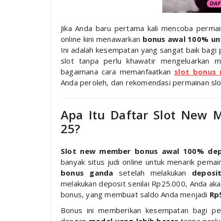
Jika Anda baru pertama kali mencoba permain
online kini menawarkan
bonus awal 100% u
Ini adalah kesempatan yang sangat baik bagi 
slot tanpa perlu khawatir mengeluarkan m
bagaimana cara memanfaatkan
slot bonus
Anda peroleh, dan rekomendasi permainan slot
Apa Itu Daftar Slot New
25?
Slot new member bonus awal 100% de
banyak situs judi online untuk menarik pema
bonus ganda
setelah melakukan
deposi
melakukan deposit senilai Rp25.000, Anda a
bonus, yang membuat saldo Anda menjadi
Rp
Bonus ini memberikan kesempatan bagi pe