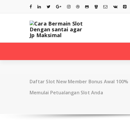
Skip
to
content
Sales
Contact Sales
Have a 
322
332 00 322
conta
om
Daftar Slot New Member Bonus Awal 100% 
Memulai Petualangan Slot Anda