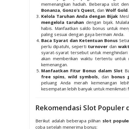
memenangkan hadiah. Beberapa slot deng
Bonanza
,
Gonzo’s Quest
, dan
Wolf Gold
.
Kelola Taruhan Anda dengan Bijak
Mesk
mengelola taruhan
dengan bijak. Mulail
habis. Manfaatkan saldo bonus untuk men
paling sesuai dengan gaya bermain Anda.
Baca Syarat dan Ketentuan Bonus
Seti
perlu dipatuhi, seperti
turnover
dan
wakt
syarat-syarat tersebut untuk menghindari 
akan memberikan waktu tertentu untuk
kemenangan.
Manfaatkan Fitur Bonus dalam Slot
Ba
free spins
,
wild symbols
, dan
bonus 
peluang Anda meraih kemenangan lebi
kesempatan lebih banyak untuk menikmati fitu
Rekomendasi Slot Populer 
Berikut adalah beberapa pilihan
slot popule
coba setelah menerima bonus: