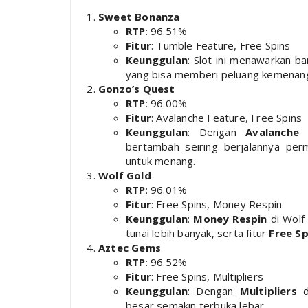
Sweet Bonanza
RTP
: 96.51%
Fitur
: Tumble Feature, Free Spins
Keunggulan
: Slot ini menawarkan 
yang bisa memberi peluang kemenang
Gonzo’s Quest
RTP
: 96.00%
Fitur
: Avalanche Feature, Free Spins
Keunggulan
: Dengan
Avalanche 
bertambah seiring berjalannya per
untuk menang.
Wolf Gold
RTP
: 96.01%
Fitur
: Free Spins, Money Respin
Keunggulan
:
Money Respin
di Wolf
tunai lebih banyak, serta fitur
Free Sp
Aztec Gems
RTP
: 96.52%
Fitur
: Free Spins, Multipliers
Keunggulan
: Dengan
Multipliers
d
besar semakin terbuka lebar.