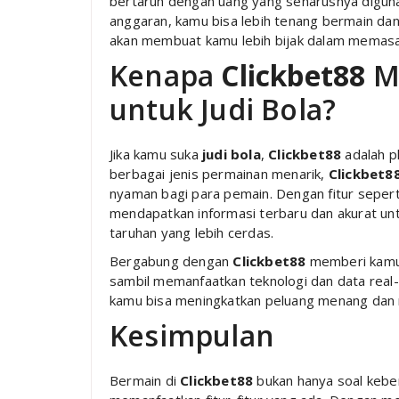
bertaruh dengan uang yang seharusnya digun
anggaran, kamu bisa lebih tenang bermain dan t
akan membuat kamu lebih bijak dalam memasa
Kenapa
Clickbet88
Me
untuk Judi Bola?
Jika kamu suka
judi bola
,
Clickbet88
adalah p
berbagai jenis permainan menarik,
Clickbet8
nyaman bagi para pemain. Dengan fitur seper
mendapatkan informasi terbaru dan akurat 
taruhan yang lebih cerdas.
Bergabung dengan
Clickbet88
memberi kamu 
sambil memanfaatkan teknologi dan data real-t
kamu bisa meningkatkan peluang menang dan m
Kesimpulan
Bermain di
Clickbet88
bukan hanya soal kebe