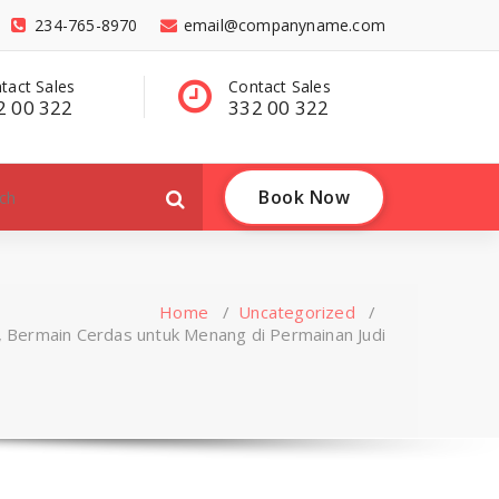
234-765-8970
email@companyname.com
tact Sales
Have a questions?
C
2 00 322
contact@dummy
3
.com
Book Now
Home
/
Uncategorized
/
 Bermain Cerdas untuk Menang di Permainan Judi