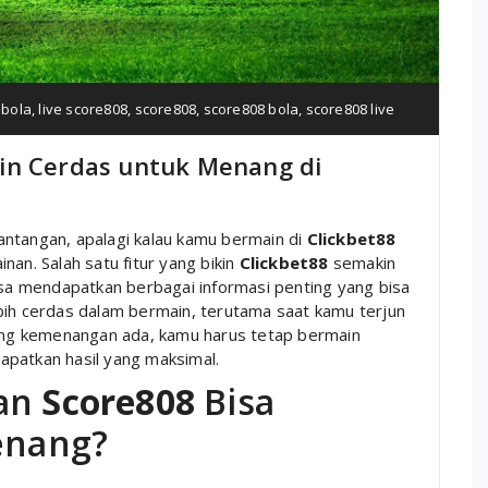
 bola
,
live score808
,
score808
,
score808 bola
,
score808 live
in Cerdas untuk Menang di
antangan, apalagi kalau kamu bermain di
Clickbet88
nan. Salah satu fitur yang bikin
Clickbet88
semakin
bisa mendapatkan berbagai informasi penting yang bisa
h cerdas dalam bermain, terutama saat kamu terjun
uang kemenangan ada, kamu harus tetap bermain
apatkan hasil yang maksimal.
an
Score808
Bisa
nang?