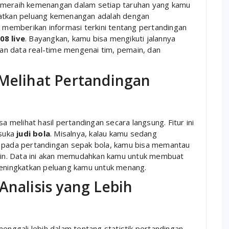
n meraih kemenangan dalam setiap taruhan yang kamu
katkan peluang kemenangan adalah dengan
ini memberikan informasi terkini tentang pertandingan
08 live
. Bayangkan, kamu bisa mengikuti jalannya
n data real-time mengenai tim, pemain, dan
Melihat Pertandingan
sa melihat hasil pertandingan secara langsung. Fitur ini
 suka
judi bola
. Misalnya, kalau kamu sedang
ada pertandingan sepak bola, kamu bisa memantau
main. Data ini akan memudahkan kamu untuk membuat
meningkatkan peluang kamu untuk menang.
Analisis yang Lebih
menggali lebih dalam tentang statistik pertandingan