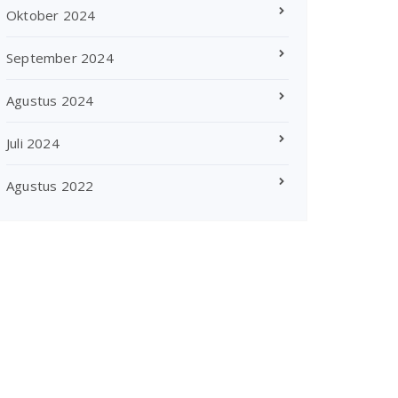
Oktober 2024
September 2024
Agustus 2024
Juli 2024
Agustus 2022