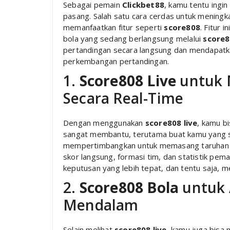
Sebagai pemain
Clickbet88
, kamu tentu ingi
pasang. Salah satu cara cerdas untuk mening
memanfaatkan fitur seperti
score808
. Fitur 
bola yang sedang berlangsung melalui
score8
pertandingan secara langsung dan mendapatka
perkembangan pertandingan.
1.
Score808 Live
untuk 
Secara Real-Time
Dengan menggunakan
score808 live
, kamu bi
sangat membantu, terutama buat kamu yang
mempertimbangkan untuk memasang taruhan p
skor langsung, formasi tim, dan statistik pe
keputusan yang lebih tepat, dan tentu saja, 
2.
Score808 Bola
untuk 
Mendalam
Selain melihat
score808 live
, kamu juga bisa 