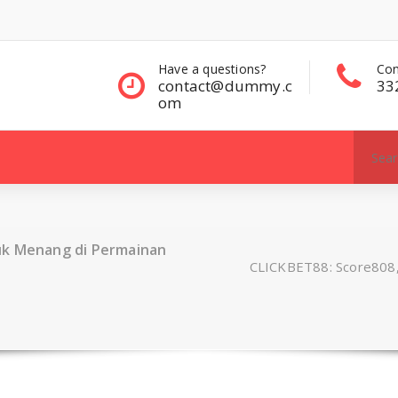
questions?
Contact Sales
Con
ct@dummy.c
332 00 322
33
Search
for:
uk Menang di Permainan
CLICKBET88: Score808,