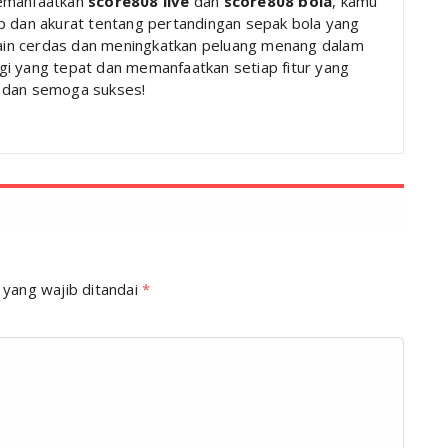
memanfaatkan
score808 live
dan
score808 bola
, kamu
p dan akurat tentang pertandingan sepak bola yang
rmain cerdas dan meningkatkan peluang menang dalam
gi yang tepat dan memanfaatkan setiap fitur yang
n dan semoga sukses!
 yang wajib ditandai
*