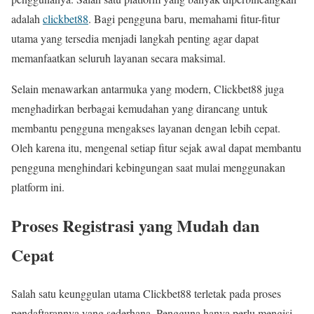
adalah
clickbet88
. Bagi pengguna baru, memahami fitur-fitur
utama yang tersedia menjadi langkah penting agar dapat
memanfaatkan seluruh layanan secara maksimal.
Selain menawarkan antarmuka yang modern, Clickbet88 juga
menghadirkan berbagai kemudahan yang dirancang untuk
membantu pengguna mengakses layanan dengan lebih cepat.
Oleh karena itu, mengenal setiap fitur sejak awal dapat membantu
pengguna menghindari kebingungan saat mulai menggunakan
platform ini.
Proses Registrasi yang Mudah dan
Cepat
Salah satu keunggulan utama Clickbet88 terletak pada proses
pendaftarannya yang sederhana. Pengguna hanya perlu mengisi