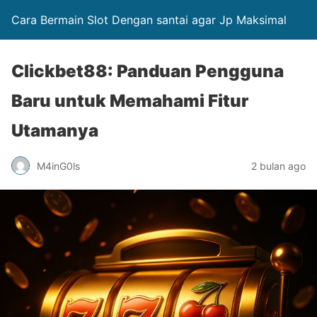
Cara Bermain Slot Dengan santai agar Jp Maksimal
Clickbet88: Panduan Pengguna
Baru untuk Memahami Fitur
Utamanya
M4inG0ls
2 bulan ago