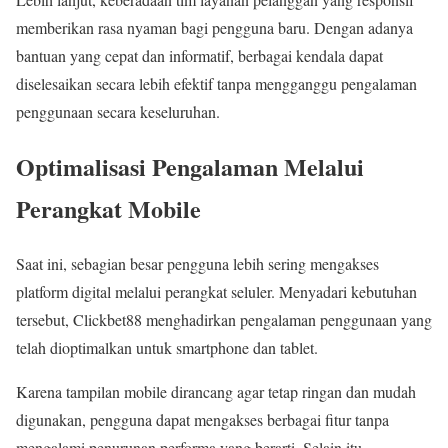
memberikan rasa nyaman bagi pengguna baru. Dengan adanya
bantuan yang cepat dan informatif, berbagai kendala dapat
diselesaikan secara lebih efektif tanpa mengganggu pengalaman
penggunaan secara keseluruhan.
Optimalisasi Pengalaman Melalui
Perangkat Mobile
Saat ini, sebagian besar pengguna lebih sering mengakses
platform digital melalui perangkat seluler. Menyadari kebutuhan
tersebut, Clickbet88 menghadirkan pengalaman penggunaan yang
telah dioptimalkan untuk smartphone dan tablet.
Karena tampilan mobile dirancang agar tetap ringan dan mudah
digunakan, pengguna dapat mengakses berbagai fitur tanpa
mengalami penurunan performa yang berarti. Selain itu,