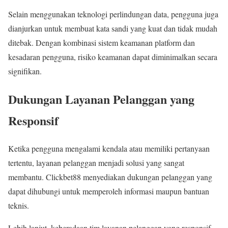
Selain menggunakan teknologi perlindungan data, pengguna juga
dianjurkan untuk membuat kata sandi yang kuat dan tidak mudah
ditebak. Dengan kombinasi sistem keamanan platform dan
kesadaran pengguna, risiko keamanan dapat diminimalkan secara
signifikan.
Dukungan Layanan Pelanggan yang
Responsif
Ketika pengguna mengalami kendala atau memiliki pertanyaan
tertentu, layanan pelanggan menjadi solusi yang sangat
membantu. Clickbet88 menyediakan dukungan pelanggan yang
dapat dihubungi untuk memperoleh informasi maupun bantuan
teknis.
Lebih lanjut, keberadaan tim layanan pelanggan yang responsif