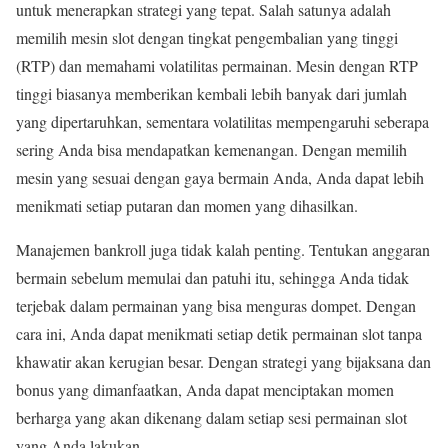
untuk menerapkan strategi yang tepat. Salah satunya adalah
memilih mesin slot dengan tingkat pengembalian yang tinggi
(RTP) dan memahami volatilitas permainan. Mesin dengan RTP
tinggi biasanya memberikan kembali lebih banyak dari jumlah
yang dipertaruhkan, sementara volatilitas mempengaruhi seberapa
sering Anda bisa mendapatkan kemenangan. Dengan memilih
mesin yang sesuai dengan gaya bermain Anda, Anda dapat lebih
menikmati setiap putaran dan momen yang dihasilkan.
Manajemen bankroll juga tidak kalah penting. Tentukan anggaran
bermain sebelum memulai dan patuhi itu, sehingga Anda tidak
terjebak dalam permainan yang bisa menguras dompet. Dengan
cara ini, Anda dapat menikmati setiap detik permainan slot tanpa
khawatir akan kerugian besar. Dengan strategi yang bijaksana dan
bonus yang dimanfaatkan, Anda dapat menciptakan momen
berharga yang akan dikenang dalam setiap sesi permainan slot
yang Anda lakukan.