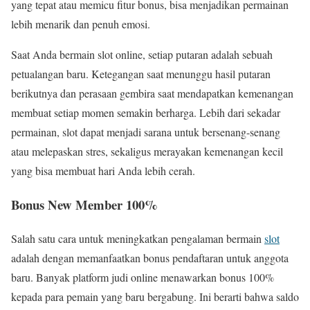
yang tepat atau memicu fitur bonus, bisa menjadikan permainan
lebih menarik dan penuh emosi.
Saat Anda bermain slot online, setiap putaran adalah sebuah
petualangan baru. Ketegangan saat menunggu hasil putaran
berikutnya dan perasaan gembira saat mendapatkan kemenangan
membuat setiap momen semakin berharga. Lebih dari sekadar
permainan, slot dapat menjadi sarana untuk bersenang-senang
atau melepaskan stres, sekaligus merayakan kemenangan kecil
yang bisa membuat hari Anda lebih cerah.
Bonus New Member 100%
Salah satu cara untuk meningkatkan pengalaman bermain
slot
adalah dengan memanfaatkan bonus pendaftaran untuk anggota
baru. Banyak platform judi online menawarkan bonus 100%
kepada para pemain yang baru bergabung. Ini berarti bahwa saldo