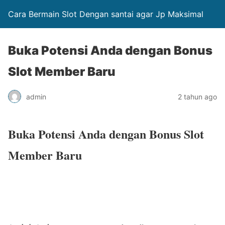
Cara Bermain Slot Dengan santai agar Jp Maksimal
Buka Potensi Anda dengan Bonus
Slot Member Baru
admin
2 tahun ago
Buka Potensi Anda dengan Bonus Slot
Member Baru