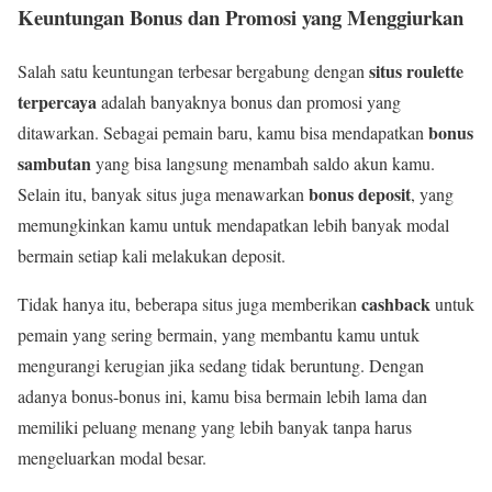
Keuntungan Bonus dan Promosi yang Menggiurkan
situs roulette
Salah satu keuntungan terbesar bergabung dengan
terpercaya
adalah banyaknya bonus dan promosi yang
bonus
ditawarkan. Sebagai pemain baru, kamu bisa mendapatkan
sambutan
yang bisa langsung menambah saldo akun kamu.
bonus deposit
Selain itu, banyak situs juga menawarkan
, yang
memungkinkan kamu untuk mendapatkan lebih banyak modal
bermain setiap kali melakukan deposit.
cashback
Tidak hanya itu, beberapa situs juga memberikan
untuk
pemain yang sering bermain, yang membantu kamu untuk
mengurangi kerugian jika sedang tidak beruntung. Dengan
adanya bonus-bonus ini, kamu bisa bermain lebih lama dan
memiliki peluang menang yang lebih banyak tanpa harus
mengeluarkan modal besar.