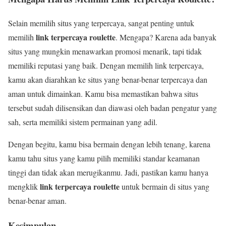
Selain memilih situs yang terpercaya, sangat penting untuk
link terpercaya roulette
memilih
. Mengapa? Karena ada banyak
situs yang mungkin menawarkan promosi menarik, tapi tidak
memiliki reputasi yang baik. Dengan memilih link terpercaya,
kamu akan diarahkan ke situs yang benar-benar terpercaya dan
aman untuk dimainkan. Kamu bisa memastikan bahwa situs
tersebut sudah dilisensikan dan diawasi oleh badan pengatur yang
sah, serta memiliki sistem permainan yang adil.
Dengan begitu, kamu bisa bermain dengan lebih tenang, karena
kamu tahu situs yang kamu pilih memiliki standar keamanan
tinggi dan tidak akan merugikanmu. Jadi, pastikan kamu hanya
link terpercaya roulette
mengklik
untuk bermain di situs yang
benar-benar aman.
Kesimpulan