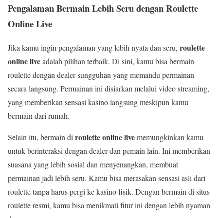
Pengalaman Bermain Lebih Seru dengan Roulette
Online Live
roulette
Jika kamu ingin pengalaman yang lebih nyata dan seru,
online live
adalah pilihan terbaik. Di sini, kamu bisa bermain
roulette dengan dealer sungguhan yang memandu permainan
secara langsung. Permainan ini disiarkan melalui video streaming,
yang memberikan sensasi kasino langsung meskipun kamu
bermain dari rumah.
roulette online live
Selain itu, bermain di
memungkinkan kamu
untuk berinteraksi dengan dealer dan pemain lain. Ini memberikan
suasana yang lebih sosial dan menyenangkan, membuat
permainan jadi lebih seru. Kamu bisa merasakan sensasi asli dari
roulette tanpa harus pergi ke kasino fisik. Dengan bermain di situs
roulette resmi, kamu bisa menikmati fitur ini dengan lebih nyaman