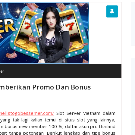
er
emberikan Promo Dan Bonus
onellistogobessemer.com/
Slot Server Vietnam dalam
g tak lagi kalian temui di situs slot yang lainnya,
tnam bonus new member 100 %, daftar akun pro thailand
osit tanpa potongan. Berikut lengkap dan tipe bonus