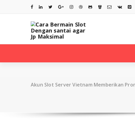
Skip
to
content
Sales
Contact Sales
Have a 
322
332 00 322
conta
om
Akun Slot Server Vietnam Memberikan Pro