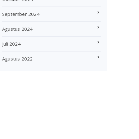
September 2024
Agustus 2024
Juli 2024
Agustus 2022