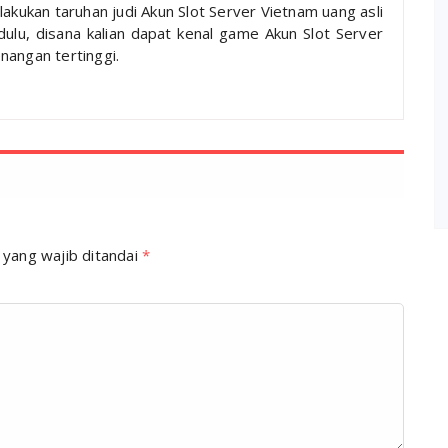
lakukan taruhan judi Akun Slot Server Vietnam uang asli
 dulu, disana kalian dapat kenal game Akun Slot Server
nangan tertinggi.
 yang wajib ditandai
*