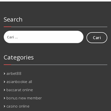
Search
Cari
untuk:
Categories
airbet88
asianbookie all
baccarat online
bonus new member
casino online