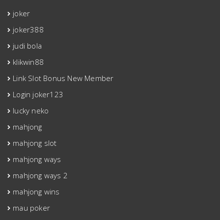
joker
joker388
judi bola
klikwin88
Link Slot Bonus New Member
Login joker123
lucky neko
mahjong
mahjong slot
mahjong ways
mahjong ways 2
mahjong wins
mau poker