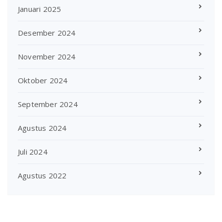
Januari 2025
Desember 2024
November 2024
Oktober 2024
September 2024
Agustus 2024
Juli 2024
Agustus 2022