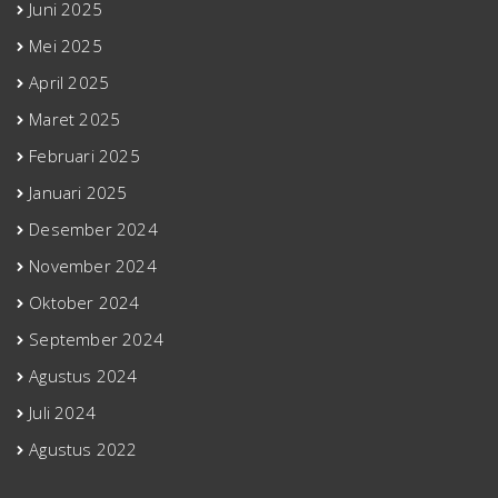
Juni 2025
Mei 2025
April 2025
Maret 2025
Februari 2025
Januari 2025
Desember 2024
November 2024
Oktober 2024
September 2024
Agustus 2024
Juli 2024
Agustus 2022