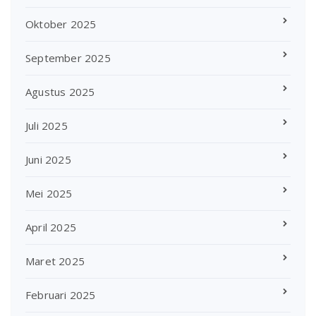
Oktober 2025
September 2025
Agustus 2025
Juli 2025
Juni 2025
Mei 2025
April 2025
Maret 2025
Februari 2025