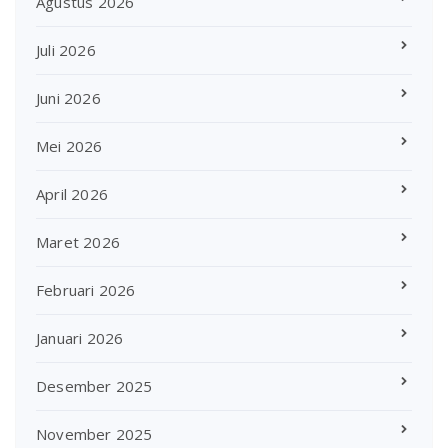
Agustus 2026
Juli 2026
Juni 2026
Mei 2026
April 2026
Maret 2026
Februari 2026
Januari 2026
Desember 2025
November 2025