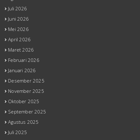
Juli 2026
Juni 2026
Mei 2026
April 2026
Maret 2026
Februari 2026
Januari 2026
Desember 2025
November 2025
Oktober 2025
September 2025
Agustus 2025
Juli 2025