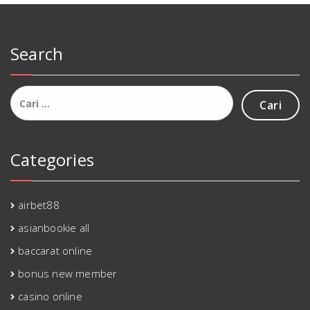
Search
Cari
untuk:
Categories
airbet88
asianbookie all
baccarat online
bonus new member
casino online