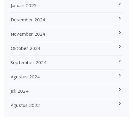
Januari 2025
Desember 2024
November 2024
Oktober 2024
September 2024
Agustus 2024
Juli 2024
Agustus 2022