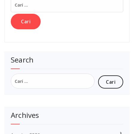
Cari
untuk:
Search
Cari
untuk:
Archives