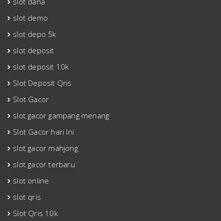
slot dana
slot demo
slot depo 5k
slot deposit
slot deposit 10k
Slot Deposit Qris
Slot Gacor
slot gacor gampang menang
Slot Gacor hari Ini
slot gacor mahjong
slot gacor terbaru
slot online
slot qris
Slot Qris 10k