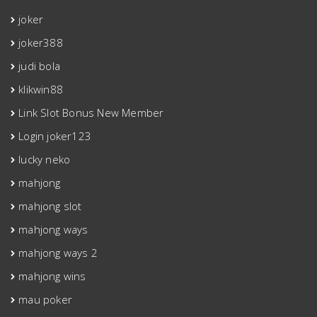
joker
joker388
judi bola
klikwin88
Link Slot Bonus New Member
Login joker123
lucky neko
mahjong
mahjong slot
mahjong ways
mahjong ways 2
mahjong wins
mau poker