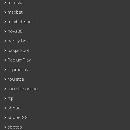
mauslot
maxbet
maxbet sport
nova88
parlay bola
pasjackpot
RadiumPlay
rajamerak
roulette
roulette online
rtp
sbobet
sbobet88
sbotop